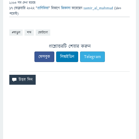
1,263
বার দেখা হয়েছে
17 ফেব্রুয়ারি 2022
"
প্রাণিবিদ্যা
" বিভাগে
জিজ্ঞাসা
করেছেন
samir_al_mahmud
(
190
পয়েন্ট)
#আঙুল
শব্দ
ফোটানো
প্রশ্নোত্তরটি শেয়ার করুন
ফেসবুক
লিঙ্কইডিন
Telegram