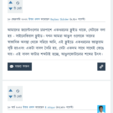
0
টি ভোট
18 ফেব্রুয়ারি 2022
উত্তর প্রদান
করেছেন
Rayhan Shikder
(
9,310
পয়েন্ট)
আমাদের জয়েন্টগুলোর চারপাশে একধরনের ফ্লুইড থাকে, যেটাকে বলা
হয় - সাইনোভিয়াল ফ্লুইড। যখন আমরা আঙুল গুলোকে তাদের
স্বাভাবিক অবস্থা থেকে সরিয়ে আনি, এই ফ্লুইডে একধরনের ভ্যাকুয়াম
সৃষ্টি হয়এবং একটা বাবল তৈরি হয়, যেটা একদম সাথে সাথেই ভেঙে
যায়। এই বাবল ফাটার শব্দটাই হচ্ছে, আঙুলফোটানোর শব্দের উৎস।
0
টি ভোট
18 মার্চ 2022
উত্তর প্রদান
করেছেন
R Atiqur
(
43,950
পয়েন্ট)