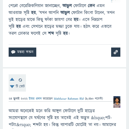
পেদ্রো বেরেজিকলিয়ান জানাচ্ছেন,
আঙুল
ফোটালে
কেন
এমন
আওয়াজ সৃষ্টি
হয়
, 'যখন আপনি
আঙুল
ফোটান কিংবা টানেন, তখন
দুই হাড়ের মাঝে কিছু ফাঁকা জায়গা বের
হয়
। এতে নিম্নচাপ
সৃষ্টি
হয়
এবং সেখানে হাড়ের মজ্জা ঢুকে যায়। হঠাৎ করে এভাবে
তরল ঢোকার ফলেই সে
শব্দ
সৃষ্টি
হয়
।
0
টি ভোট
24 জুলাই 2022
উত্তর প্রদান
করেছেন
Mahfuzur Rahman RM
(
9,390
পয়েন্ট)
আমরা অনেকেই মনে করি আঙ্গুল ফোটালে দুটি হাড়ের
সংযোগস্থলে যে ঘর্ষণের সৃষ্টি হয় তাতেই এই অদ্ভুত &lsquo;পট-
পটাং&rsquo; শব্দটা হয়। কিন্তু ব্যাপারটি মোটেই তা নয়। আমাদের