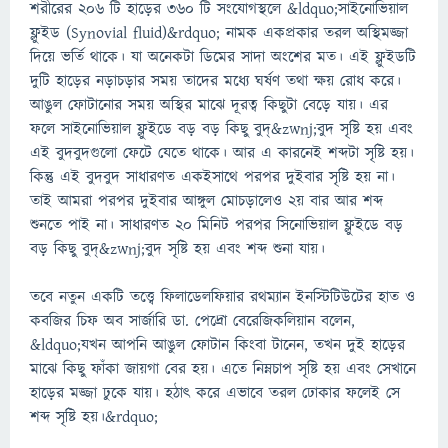
শরীরের ২০৬ টি হাড়ের ৩৬০ টি সংযোগস্থলে &ldquo;সাইনোভিয়াল
ফ্লুইড (Synovial fluid)&rdquo; নামক একপ্রকার তরল অস্থিমজ্জা
দিয়ে ভর্তি থাকে। যা অনেকটা ডিমের সাদা অংশের মত। এই ফ্লুইডটি
দুটি হাড়ের নড়াচড়ার সময় তাদের মধ্যে ঘর্ষণ তথা ক্ষয় রোধ করে।
আঙুল ফোটানোর সময় অস্থির মাঝে দূরত্ব কিছুটা বেড়ে যায়। এর
ফলে সাইনোভিয়াল ফ্লুইডে বড় বড় কিছু বুদ্&zwnj;বুদ সৃষ্টি হয় এবং
এই বুদবুদগুলো ফেটে যেতে থাকে। আর এ কারনেই শব্দটা সৃষ্টি হয়।
কিন্তু এই বুদবুদ সাধারণত একইসাথে পরপর দুইবার সৃষ্টি হয় না।
তাই আমরা পরপর দুইবার আঙ্গুল মোচড়ালেও ২য় বার আর শব্দ
শুনতে পাই না। সাধারণত ২০ মিনিট পরপর সিনোভিয়াল ফ্লুইডে বড়
বড় কিছু বুদ্&zwnj;বুদ সৃষ্টি হয় এবং শব্দ শুনা যায়।
তবে নতুন একটি তত্ত্বে ফিলাডেলফিয়ার রথম্যান ইনস্টিটিউটের হাত ও
কবজির চিফ অব সার্জারি ডা. পেদ্রো বেরেজিকলিয়ান বলেন,
&ldquo;যখন আপনি আঙুল ফোটান কিংবা টানেন, তখন দুই হাড়ের
মাঝে কিছু ফাঁকা জায়গা বের হয়। এতে নিম্নচাপ সৃষ্টি হয় এবং সেখানে
হাড়ের মজ্জা ঢুকে যায়। হঠাৎ করে এভাবে তরল ঢোকার ফলেই সে
শব্দ সৃষ্টি হয়।&rdquo;