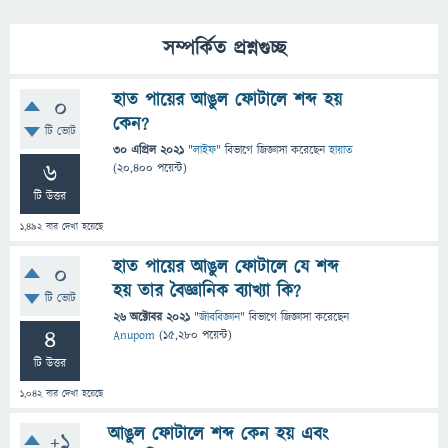
সম্পর্কিত প্রশ্নগুচ্ছ
হাত পায়ের আঙুল ফোটালে শব্দ হয়
0
কেন?
টি ভোট
30 এপ্রিল 2021
"
লাইফ
" বিভাগে
জিজ্ঞাসা
করেছেন
হায়াত
6
(
20,400
পয়েন্ট)
টি উত্তর
1,492
বার দেখা হয়েছে
হাত পায়ের আঙুল ফোটালে যে শব্দ
0
হয় তার বৈজ্ঞানিক ব্যাখ্যা কি?
টি ভোট
26 অক্টোবর 2021
"
জীববিজ্ঞান
" বিভাগে
জিজ্ঞাসা
করেছেন
4
Anupom
(
15,280
পয়েন্ট)
টি উত্তর
1,042
বার দেখা হয়েছে
আঙুল ফোটালে শব্দ কেন হয় এবং
+1