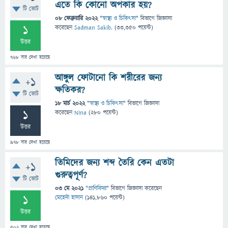
এতে কি কোনো অপকার হয়?
টি ভোট
08 ফেব্রুয়ারি 2022
"
স্বাস্থ্য ও চিকিৎসা
" বিভাগে
জিজ্ঞাসা
1
করেছেন
Sadman Sakib.
(
33,350
পয়েন্ট)
উত্তর
768
বার দেখা হয়েছে
আঙ্গুল ফোটানো কি শরীরের জন্য
+1
ক্ষতিকর?
টি ভোট
18 মার্চ 2022
"
স্বাস্থ্য ও চিকিৎসা
" বিভাগে
জিজ্ঞাসা
1
করেছেন
Nina
(
280
পয়েন্ট)
উত্তর
978
বার দেখা হয়েছে
তিমিদের জন্য শব্দ তৈরি কেন এতটা
+1
গুরুত্বপূর্ণ?
টি ভোট
03 মে 2021
"
প্রাণিবিদ্যা
" বিভাগে
জিজ্ঞাসা
করেছেন
1
মেহেদী হাসান
(
141,860
পয়েন্ট)
উত্তর
502
বার দেখা হয়েছে