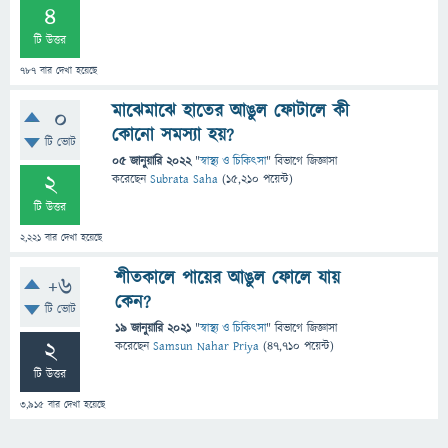
4
টি উত্তর
787
বার দেখা হয়েছে
মাঝেমাঝে হাতের আঙুল ফোটালে কী
0
কোনো সমস্যা হয়?
টি ভোট
05 জানুয়ারি 2022
"
স্বাস্থ্য ও চিকিৎসা
" বিভাগে
জিজ্ঞাসা
2
করেছেন
Subrata Saha
(
15,210
পয়েন্ট)
টি উত্তর
2,221
বার দেখা হয়েছে
শীতকালে পায়ের আঙুল ফোলে যায়
+6
কেন?
টি ভোট
19 জানুয়ারি 2021
"
স্বাস্থ্য ও চিকিৎসা
" বিভাগে
জিজ্ঞাসা
2
করেছেন
Samsun Nahar Priya
(
47,710
পয়েন্ট)
টি উত্তর
3,915
বার দেখা হয়েছে