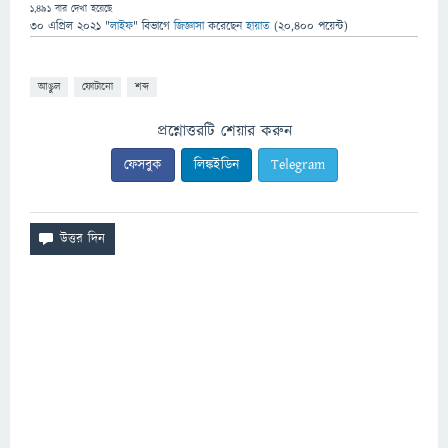
1,491
বার দেখা হয়েছে
30 এপ্রিল 2021
"
লাইফ
" বিভাগে
জিজ্ঞাসা
করেছেন
হায়াত
(
20,400
পয়েন্ট)
আঙুল
ফোটানো
শব্দ
প্রশ্নোত্তরটি শেয়ার করুন
ফেসবুক
লিঙ্কইডিন
Telegram