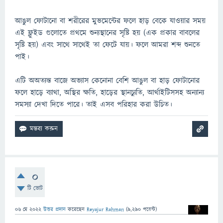
আঙুল ফোটানো বা শরীরের মুভমেন্টের ফলে হাড় বেকে যাওয়ার সময়
এই ফ্লুইড গুলোতে প্রথমে শুন্যস্থানের সৃষ্টি হয় (এক প্রকার বাবলের
সৃষ্টি হয়) এবং সাথে সাথেই তা ফেটে যায়। ফলে আমরা শব্দ শুনতে
পাই।
এটি অঅত্যন্ত বাজে অভ্যাস কেনোনা বেশি আঙুল বা হাড় ফোটানোর
ফলে হাড়ে ব্যাথা, অস্থির ক্ষতি, হাড়ের স্থানচ্যুতি, আর্থাইটিসসহ অন্যান্য
সমস্যা দেখা দিতে পারে। তাই এসব পরিহার করা উচিত।
0
টি ভোট
06 মে 2022
উত্তর প্রদান
করেছেন
Reyajur Rahman
(
9,290
পয়েন্ট)