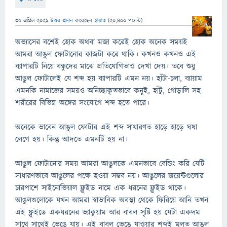
30 এপ্রিল 2021
উত্তর প্রদান
করেছেন
হায়াত
(
20,400
পয়েন্ট)
অভ্যাসের বশেই হোক অথবা মজা করেই হোক অনেক সময়ই
আমরা আঙুল ফোটানোর কাজটা করে থাকি। কখনও কখনও এই
ব্যাপারটি নিয়ে বন্ধুদের মাঝে প্রতিযোগিতাও দেখা দেয়। তবে শুধু
আঙুল ফোটালেই যে শব্দ হয় ব্যাপারটি এমন নয়। হাঁটা-চলা, ব্যায়াম
এমনকি নামাজের সময়ও অনিচ্ছাকৃতভাবে কনুই, হাঁটু, গোড়ালি সহ
শরীরের বিভিন্ন অঙ্গের সংযোগে শব্দ হতে পারে।
অনেকে ভাবেন আঙুল ফোটার এই শব্দ সাধারণত হাড়ে হাড়ে ঘষা
লেগে হয়। কিন্তু আদতে এমনটি হয় না।
আঙুল ফোটানোর সময় আমরা আঙুলকে এমনভাবে বেন্ডিং করি যেটি
সাধারণভাবে আঙুলের পক্ষে হওয়া সম্ভব নয়। আঙুলের জয়েন্টগুলোর
চারপাশে সাইনোভিয়াল ফ্লুইড নামে এক ধরনের ফ্লুইড থাকে।
আঙুলগুলোকে যখন আমরা স্বাভাবিক অবস্থা থেকে ফিরিয়ে আনি তখন
এই ফ্লুইডে একধরনের ভ্যাকুয়াম আর বাবল সৃষ্টি হয় যেটা একদম
সাথে সাথেই ভেঙে যায়। এই বাবল ভেঙে যাওয়ার শব্দই মূলত আঙুল