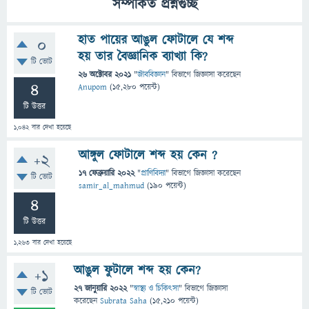
সম্পর্কিত প্রশ্নগুচ্ছ
হাত পায়ের আঙুল ফোটালে যে শব্দ
0
হয় তার বৈজ্ঞানিক ব্যাখ্যা কি?
টি ভোট
26 অক্টোবর 2021
"
জীববিজ্ঞান
" বিভাগে
জিজ্ঞাসা
করেছেন
4
Anupom
(
15,280
পয়েন্ট)
টি উত্তর
1,042
বার দেখা হয়েছে
আঙ্গুল ফোটালে শব্দ হয় কেন ?
+2
17 ফেব্রুয়ারি 2022
"
প্রাণিবিদ্যা
" বিভাগে
জিজ্ঞাসা
করেছেন
টি ভোট
samir_al_mahmud
(
190
পয়েন্ট)
4
টি উত্তর
1,263
বার দেখা হয়েছে
আঙুল ফুটালে শব্দ হয় কেন?
+1
27 জানুয়ারি 2022
"
স্বাস্থ্য ও চিকিৎসা
" বিভাগে
জিজ্ঞাসা
টি ভোট
করেছেন
Subrata Saha
(
15,210
পয়েন্ট)