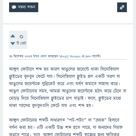
0
টি ভোট
31 ডিসেম্বর 2023
উত্তর প্রদান
করেছেন
Monjil Hossain
(
5,600
পয়েন্ট)
আঙ্গুল ফোটালে শব্দ হয় কারণ আঙুলের জয়েন্টে থাকা সিনোভিয়াল
ফ্লুইডের বুদবুদ ফেটে যায়। সিনোভিয়াল ফ্লুইড হল একটি তরল যা
আঙুলের জয়েন্টকে লুব্রিকেট করে এবং ঘর্ষণ কমাতে সাহায্য করে।
আঙুল ফোটানোর সময়, আমরা আঙুলের জয়েন্টকে হঠাৎ করে টেনে বা
মোচড় দিয়ে সিনোভিয়াল ফ্লুইডের চাপ বাড়াই। ফলে, ফ্লুইডের মধ্যে
থাকা গ্যাসের বুদবুদগুলি ফেটে যায় এবং শব্দ হয়।
আঙ্গুল ফোটানোর শব্দটি সাধারণত "পট-পটাং" বা "ক্র্যাক" হিসাবে
বর্ণনা করা হয়। এটি একটি উচ্চ শব্দ হতে পারে, যা অন্যদের বিরক্ত
করতে পারে। তবে, আঙ্গুল ফোটানোর শব্দটি স্বাস্থ্যের জন্য ক্ষতিকর