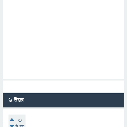
6
উত্তর
0
টি ভোট