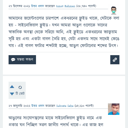
27 ডিসেম্বর 2021
উত্তর প্রদান
করেছেন
Ismot Rahman
(
28,740
পয়েন্ট)
আমাদের জয়েন্টগুলোর চারপাশে একধরনের ফ্লুইড থাকে, যেটাকে বলা
হয় - সাইনোভিয়াল ফ্লুইড। যখন আমরা আঙুল গুলোকে তাদের
স্বাভাবিক অবস্থা থেকে সরিয়ে আনি, এই ফ্লুইডে একধরনের ভ্যাকুয়াম
সৃষ্টি হয় এবং একটা বাবল তৈরি হয়, যেটা একদম সাথে সাথেই ভেঙে
যায়। এই বাবল ফাটার শব্দটাই হচ্ছে, আঙুল ফোটানোর শব্দের উৎস।
0
টি ভোট
27 জানুয়ারি 2022
উত্তর প্রদান
করেছেন
Subrata Saha
(
15,210
পয়েন্ট)
আঙুলের সংযোগস্থলের মাঝে সাইনোভিয়াল ফ্লুইড নামে এক
প্রকার ঘন পিচ্ছিল তরল জাতীয় পদার্থ থাকে। এর কাজ হল