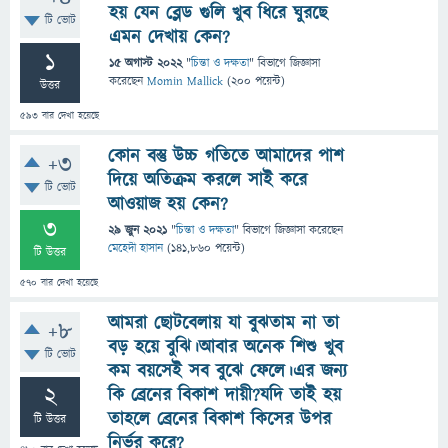
হয় যেন ব্লেড গুলি খুব ধিরে ঘুরছে
টি ভোট
এমন দেখায় কেন?
1
15 অগাস্ট 2022
"
চিন্তা ও দক্ষতা
" বিভাগে
জিজ্ঞাসা
করেছেন
Momin Mallick
(
200
পয়েন্ট)
উত্তর
593
বার দেখা হয়েছে
কোন বস্তু উচ্চ গতিতে আমাদের পাশ
+3
দিয়ে অতিক্রম করলে সাই করে
টি ভোট
আওয়াজ হয় কেন?
3
29 জুন 2021
"
চিন্তা ও দক্ষতা
" বিভাগে
জিজ্ঞাসা
করেছেন
মেহেদী হাসান
(
141,860
পয়েন্ট)
টি উত্তর
570
বার দেখা হয়েছে
আমরা ছোটবেলায় যা বুঝতাম না তা
+8
বড় হয়ে বুঝি।আবার অনেক শিশু খুব
টি ভোট
কম বয়সেই সব বুঝে ফেলে।এর জন্য
2
কি ব্রেনের বিকাশ দায়ী?যদি তাই হয়
তাহলে ব্রেনের বিকাশ কিসের উপর
টি উত্তর
নির্ভর করে?