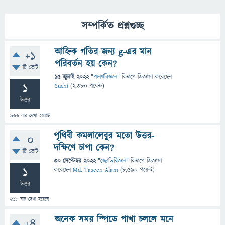
সম্পর্কিত প্রশ্নগুচ্ছ
আহ্নিক গতির জন্য g-এর মান
+1
পরিবর্তন হয় কেন?
টি ভোট
15 জুলাই 2022
"
পদার্থবিজ্ঞান
" বিভাগে
জিজ্ঞাসা
করেছেন
1
Suchi
(
2,380
পয়েন্ট)
উত্তর
966
বার দেখা হয়েছে
পৃথিবী কমলালেবুর মতো উত্তর-
0
দক্ষিণে চাপা কেন?
টি ভোট
30 সেপ্টেম্বর 2022
"
জ্যোতির্বিজ্ঞান
" বিভাগে
জিজ্ঞাসা
1
করেছেন
Md. Taseen Alam
(
8,590
পয়েন্ট)
উত্তর
518
বার দেখা হয়েছে
অনেক সময় স্পিডে পাখা চললে মনে
+4