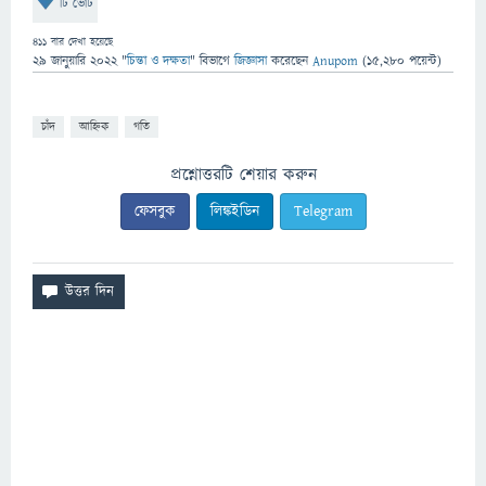
টি ভোট
411
বার দেখা হয়েছে
29 জানুয়ারি 2022
"
চিন্তা ও দক্ষতা
" বিভাগে
জিজ্ঞাসা
করেছেন
Anupom
(
15,280
পয়েন্ট)
চাঁদ
আহ্নিক
গতি
প্রশ্নোত্তরটি শেয়ার করুন
ফেসবুক
লিঙ্কইডিন
Telegram