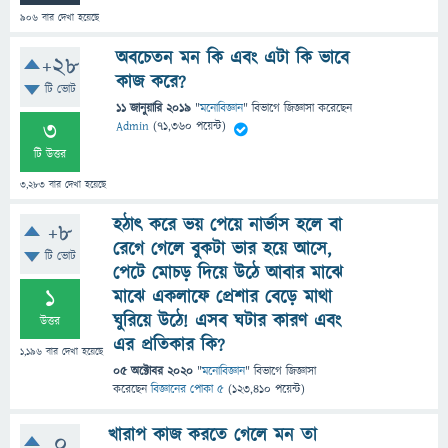
906
বার দেখা হয়েছে
অবচেতন মন কি এবং এটা কি ভাবে
+28
কাজ করে?
টি ভোট
11 জানুয়ারি 2019
"
মনোবিজ্ঞান
" বিভাগে
জিজ্ঞাসা
করেছেন
3
Admin
(
71,360
পয়েন্ট)
টি উত্তর
3,283
বার দেখা হয়েছে
হঠাৎ করে ভয় পেয়ে নার্ভাস হলে বা
+8
রেগে গেলে বুকটা ভার হয়ে আসে,
টি ভোট
পেটে মোচড় দিয়ে উঠে আবার মাঝে
1
মাঝে একলাফে প্রেশার বেড়ে মাথা
ঘুরিয়ে উঠে! এসব ঘটার কারণ এবং
উত্তর
এর প্রতিকার কি?
1,196
বার দেখা হয়েছে
05 অক্টোবর 2020
"
মনোবিজ্ঞান
" বিভাগে
জিজ্ঞাসা
করেছেন
বিজ্ঞানের পোকা ৫
(
123,410
পয়েন্ট)
খারাপ কাজ করতে গেলে মন তা
0