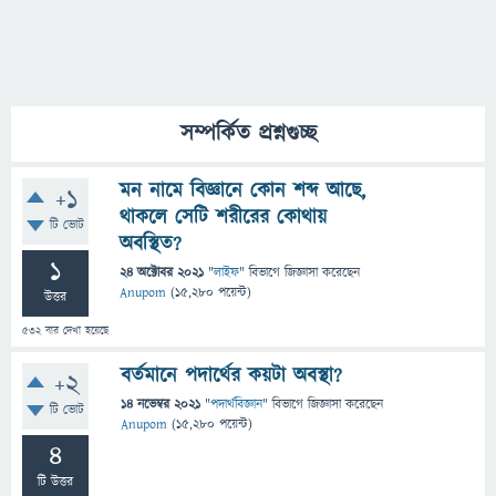
সম্পর্কিত প্রশ্নগুচ্ছ
মন নামে বিজ্ঞানে কোন শব্দ আছে,
+1
থাকলে সেটি শরীরের কোথায়
টি ভোট
অবস্থিত?
1
24 অক্টোবর 2021
"
লাইফ
" বিভাগে
জিজ্ঞাসা
করেছেন
Anupom
(
15,280
পয়েন্ট)
উত্তর
532
বার দেখা হয়েছে
বর্তমানে পদার্থের কয়টা অবস্থা?
+2
14 নভেম্বর 2021
"
পদার্থবিজ্ঞান
" বিভাগে
জিজ্ঞাসা
করেছেন
টি ভোট
Anupom
(
15,280
পয়েন্ট)
4
টি উত্তর