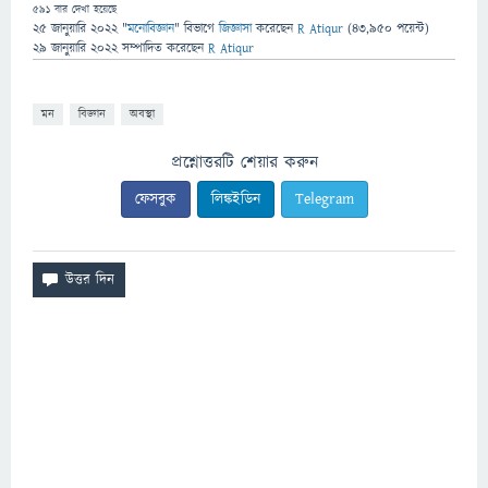
591
বার দেখা হয়েছে
25 জানুয়ারি 2022
"
মনোবিজ্ঞান
" বিভাগে
জিজ্ঞাসা
করেছেন
R Atiqur
(
43,950
পয়েন্ট)
29 জানুয়ারি 2022
সম্পাদিত
করেছেন
R Atiqur
মন
বিজ্ঞান
অবস্থা
প্রশ্নোত্তরটি শেয়ার করুন
ফেসবুক
লিঙ্কইডিন
Telegram