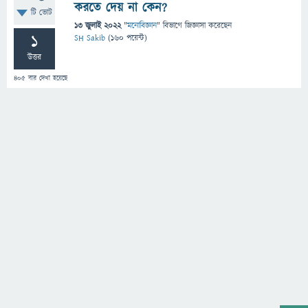
করতে দেয় না কেন?
টি ভোট
13 জুলাই 2022
"
মনোবিজ্ঞান
" বিভাগে
জিজ্ঞাসা
করেছেন
1
SH Sakib
(
160
পয়েন্ট)
উত্তর
405
বার দেখা হয়েছে