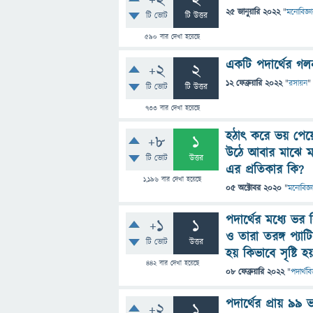
+2
2
25 জানুয়ারি 2022
"
মনোবিজ্ঞ
টি ভোট
টি উত্তর
590
বার দেখা হয়েছে
একটি পদার্থের গল
+2
2
12 ফেব্রুয়ারি 2022
"
রসায়ন
"
টি ভোট
টি উত্তর
733
বার দেখা হয়েছে
হঠাৎ করে ভয় পেয়ে
+8
1
উঠে আবার মাঝে মা
টি ভোট
উত্তর
এর প্রতিকার কি?
1,196
বার দেখা হয়েছে
05 অক্টোবর 2020
"
মনোবিজ্ঞ
পদার্থের মধ্যে ভর
+1
1
ও তারা তরঙ্গ প্যা
টি ভোট
উত্তর
হয় কিভাবে সৃষ্টি হ
442
বার দেখা হয়েছে
08 ফেব্রুয়ারি 2022
"
পদার্থবি
পদার্থের প্রায় ৯
+2
1