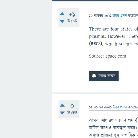
+1
15 নভেম্বর 2021
উত্তর প্রদান
করেছে
টি ভোট
There are four states o
plasmas. However, there
(BECs)
, which scientist
Source: space.com
0
15 নভেম্বর 2021
উত্তর প্রদান
করেছে
টি ভোট
আমরা সাধারণত জানি পদার্থ 
জটিল রূপেও অবস্থান করে। ব
অবশ্য প্লাজমা খুব স্বাভাবিক