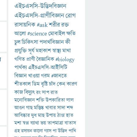
এইচএসসি-উদ্ভিদবিজ্ঞান
এইচএসসি-প্রাণীবিজ্ঞান
রোগ
রাসায়নিক
#ask
শরীর
রক্ত
আলো
#science
মোবাইল
ক্ষতি
চুল
চিকিৎসা
পদার্থবিজ্ঞান
কী
প্রযুক্তি
সূর্য
মহাকাশ
স্বাস্থ্য
মাথা
গণিত
প্রাণী
বৈজ্ঞানিক
#biology
ে
পার্থক্য
এইচএসসি-আইসিটি
বিজ্ঞান
খাওয়া
গরম
#জানতে
শীতকাল
ডিম
বৃষ্টি
চাঁদ
কেন
কারণ
কাজ
বিদ্যুৎ
রং
সাপ
রাত
মনোবিজ্ঞান
শক্তি
উপকারিতা
লাল
আগুন
গাছ
মস্তিষ্ক
খাবার
সাদা
শব্দ
আবিষ্কার
দুধ
মাছ
উপায়
ঠাণ্ডা
হাত
মশা
স্বপ্ন
ব্যাথা
ভয়
তাপমাত্রা
বাতাস
গ্রহ
রসায়ন
কালো
গ্যাস
পা
উদ্ভিদ
পাখি