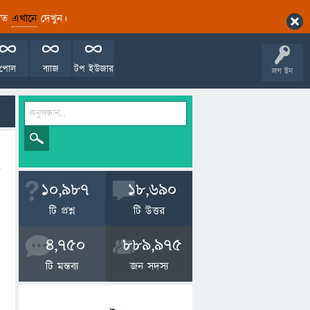
ারিত
এখানে
দেখুন।
পোল
ব্যাজ
টপ ইউজার
লগ ইন
10,987
18,690
টি প্রশ্ন
টি উত্তর
4,750
889,975
টি মন্তব্য
জন সদস্য