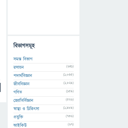
বিভাগসমূহ
সমস্ত বিভাগ
(641)
রসায়ন
(1,035)
পদার্থবিজ্ঞান
(1,829)
জীববিজ্ঞান
(159)
গণিত
(526)
জ্যোতির্বিজ্ঞান
(1,989)
স্বাস্থ্য ও চিকিৎসা
(736)
প্রযুক্তি
(67)
আইকিউ