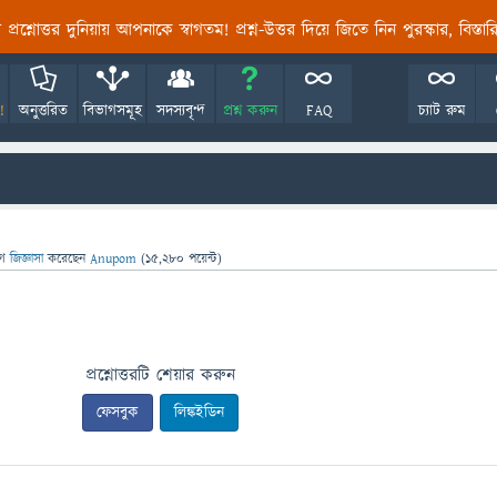
তির প্রশ্নোত্তর দুনিয়ায় আপনাকে স্বাগতম! প্রশ্ন-উত্তর দিয়ে জিতে নিন পুরস্কার, বিস্ত
!
অনুত্তরিত
বিভাগসমূহ
সদস্যবৃন্দ
প্রশ্ন করুন
FAQ
চ্যাট রুম
গে
জিজ্ঞাসা
করেছেন
Anupom
(
15,280
পয়েন্ট)
প্রশ্নোত্তরটি শেয়ার করুন
ফেসবুক
লিঙ্কইডিন