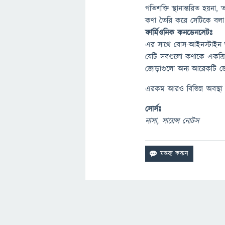
গতিশক্তি স্থানান্তরিত হয়ন
কণা তৈরি করে সেটিকে বলা 
ফার্মিওনিক কনডেনসেটঃ
এর সাথে বোস-আইনস্টাইন অবস
যেটি সবগুলো কণাকে একত্র
জোড়াগুলো অন্য আরেকটি জো
এরকম আরও বিভিন্ন অবস্থা
সোর্সঃ
নাসা, সায়েন্স নোটস