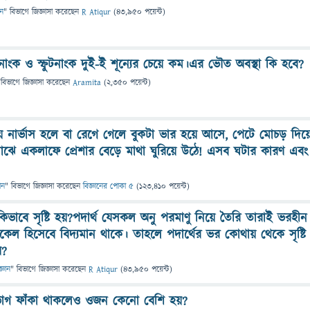
ান
" বিভাগে
জিজ্ঞাসা
করেছেন
R Atiqur
(
43,950
পয়েন্ট)
নাংক ও স্ফুটনাংক দুই-ই শূন্যের চেয়ে কম।এর ভৌত অবস্থা কি হবে?
 বিভাগে
জিজ্ঞাসা
করেছেন
Aramita
(
2,350
পয়েন্ট)
 নার্ভাস হলে বা রেগে গেলে বুকটা ভার হয়ে আসে, পেটে মোচড় দিয়
ঝে একলাফে প্রেশার বেড়ে মাথা ঘুরিয়ে উঠে! এসব ঘটার কারণ এবং
ান
" বিভাগে
জিজ্ঞাসা
করেছেন
বিজ্ঞানের পোকা ৫
(
123,410
পয়েন্ট)
 কিভাবে সৃষ্টি হয়?পদার্থ যেসকল অনু পরমাণু নিয়ে তৈরি তারাই ভরহীন
টিকেল হিসেবে বিদ্যমান থাকে। তাহলে পদার্থের ভর কোথায় থেকে সৃষ্টি
য়?
জ্ঞান
" বিভাগে
জিজ্ঞাসা
করেছেন
R Atiqur
(
43,950
পয়েন্ট)
৯ ভাগ ফাঁকা থাকলেও ওজন কেনো বেশি হয়?