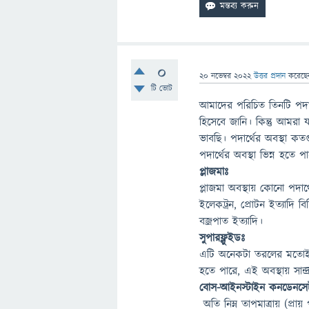
0
20 নভেম্বর 2022
উত্তর প্রদান
করেছ
টি ভোট
আমাদের পরিচিত তিনটি পদার
হিসেবে জানি। কিন্তু আমরা য
ভাবছি। পদার্থের অবস্থা কতগ
পদার্থের অবস্থা ভিন্ন হতে 
প্লাজমাঃ
প্লাজমা অবস্থায় কোনো পদার্
ইলেকট্রন, প্রোটন ইত্যাদি বি
বজ্রপাত ইত্যাদি।
সুপারফ্লুইডঃ
এটি অনেকটা তরলের মতোই কি
হতে পারে, এই অবস্থায় সান্দ্
বোস-আইনস্টাইন কনডেনসে
অতি নিম্ন তাপমাত্রায় (প্রায়