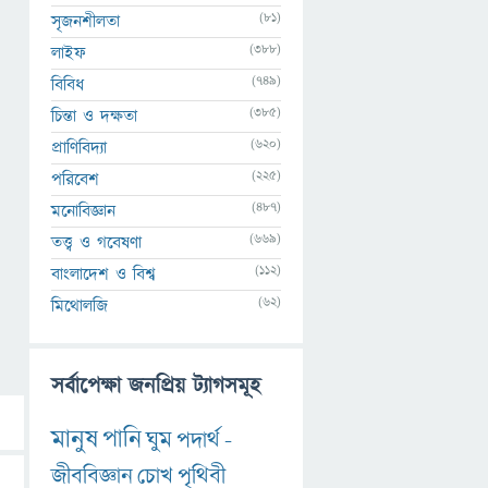
(81)
সৃজনশীলতা
(388)
লাইফ
(749)
বিবিধ
(385)
চিন্তা ও দক্ষতা
(620)
প্রাণিবিদ্যা
(225)
পরিবেশ
(487)
মনোবিজ্ঞান
(669)
তত্ত্ব ও গবেষণা
(112)
বাংলাদেশ ও বিশ্ব
(62)
মিথোলজি
সর্বাপেক্ষা জনপ্রিয় ট্যাগসমূহ
মানুষ
পানি
ঘুম
পদার্থ
-
জীববিজ্ঞান
চোখ
পৃথিবী