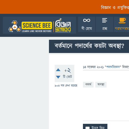
বিজ্ঞান ও প্রযুক্
বী হোম
প্রশ্ন
গরমাগরম
বর্তমানে পদার্থের কয়টা অবস্থা?
14 নভেম্বর 2021
"
পদার্থবিজ্ঞান
" বিভা
+2
টি ভোট
পদার্থ
অবস্থা
904
বার দেখা হয়েছে