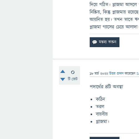
দিয়ে গঠিত। প্লাজমা আসলে গ
নিষ্ক্রিয়, কিন্তু প্লাজমায় রয়
আয়নিত হয়। তখন তাতে ঋণাত্
প্লাজমা গ্যাসের চেয়ে আলাদা
0
18 মার্চ 2022
উত্তর প্রদান
করেছেন
S
টি ভোট
পদার্থের ৪টি অবস্থা
কঠিন
তরল
বায়বীয়
প্লাজমা।