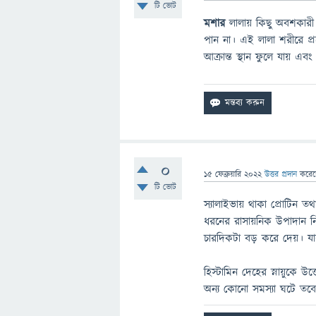
টি ভোট
মশার
লালায় কিছু অবশকারী
পান না। এই লালা শরীরে প্রব
আক্রান্ত স্থান ফুলে যায় এ
0
15 ফেব্রুয়ারি 2022
উত্তর প্রদান
করে
টি ভোট
স্যালাইভায় থাকা প্রোটিন ত
ধরনের রাসায়নিক উপাদান নি
চারদিকটা বড় করে দেয়। যা
হিস্টামিন দেহের স্নায়ুকে উ
অন্য কোনো সমস্যা ঘটে তবে