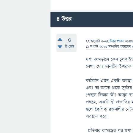
4
উত্তর
0
22 জানুয়ারি 2022
উত্তর প্রদান
করেছ
টি ভোট
11 অগাস্ট 2023
সম্পাদিত
করেছেন
মশা কামড়ালে কেন চুলকাই
লেখা: মোঃ তানভীর ইশরাক
বর্তমানে এমন একটা অবস্থা
এবং তা চলতে থাকে সূর্যদ
পেছনে বিজ্ঞান কী? আসুন ব্
প্রথমে, একটি স্ত্রী প্রজাত
হলো কৈশিক রক্তনালীর নেটওয়
অবস্থান করে।
প্রতিবার কামড়ের পর মশা ত্