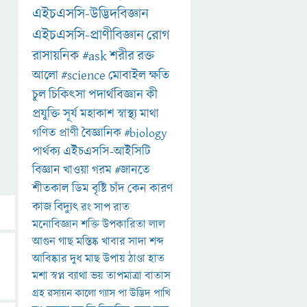
এইচএসসি-উদ্ভিদবিজ্ঞান
এইচএসসি-প্রাণীবিজ্ঞান
রোগ
রাসায়নিক
#ask
শরীর
রক্ত
আলো
#science
মোবাইল
ক্ষতি
চুল
চিকিৎসা
পদার্থবিজ্ঞান
কী
প্রযুক্তি
সূর্য
মহাকাশ
স্বাস্থ্য
মাথা
গণিত
প্রাণী
বৈজ্ঞানিক
#biology
পার্থক্য
এইচএসসি-আইসিটি
বিজ্ঞান
খাওয়া
গরম
#জানতে
শীতকাল
ডিম
বৃষ্টি
চাঁদ
কেন
কারণ
কাজ
বিদ্যুৎ
রং
সাপ
রাত
মনোবিজ্ঞান
শক্তি
উপকারিতা
লাল
আগুন
গাছ
মস্তিষ্ক
খাবার
সাদা
শব্দ
আবিষ্কার
দুধ
মাছ
উপায়
ঠাণ্ডা
হাত
মশা
স্বপ্ন
ব্যাথা
ভয়
তাপমাত্রা
বাতাস
গ্রহ
রসায়ন
কালো
গ্যাস
পা
উদ্ভিদ
পাখি