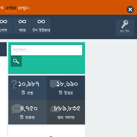
ারিত
এখানে
দেখুন।
পোল
ব্যাজ
টপ ইউজার
লগ ইন
10,987
18,690
টি প্রশ্ন
টি উত্তর
4,750
889,835
টি মন্তব্য
জন সদস্য