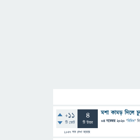
মশা কামড় দিলে চু
+11
4
04 নভেম্বর 2020
"
বিবিধ
" ব
টি ভোট
টি উত্তর
1,847
বার দেখা হয়েছে