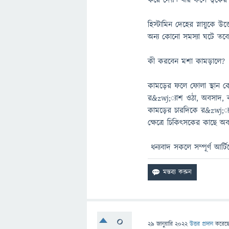
করে দেয়। যার ফলে ত্বকের
হিস্টামিন দেহের স্নায়ুকে উ
অন্য কোনো সমস্যা ঘটে তবে
কী করবেন মশা কামড়ালে?
কামড়ের ফলে ফোলা স্থান কো
র&zwj;্যাশ ওঠা, অবসাদ, কণ্ঠ
কামড়ের চারদিকে র&zwj;্য
ক্ষেত্রে চিকিৎসকের কাছে অব
ধন্যবাদ সকলে সম্পূর্ণ আর্
0
29 জানুয়ারি 2022
উত্তর প্রদান
করেছ