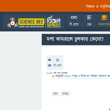
বিজ্ঞান ও প্রযুক্
বী হোম
প্রশ্ন
গরমাগরম
মশা কামরালে চুলকায় কেনো?
0
টি ভোট
1,025
বার দেখা হয়েছে
22 জানুয়ারি 2022
"
স্বাস্থ্য ও চিকিৎসা
" বিভাগে
জিজ্ঞাসা
ক
মশা
কামড়