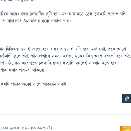
 ওই অংশটি ফুলে যায়।
ত্তেজিত করে। ফলে চুলকানির সৃষ্টি হয়। মশার কামড়ে স্রেফ চুলকানি ছাড়াও যদি
 তা সাধারণত ৪৮ ঘণ্টার মধ্যে প্রকাশ পায়।
ন চিকিৎসা ছাড়াই ভালো হয়ে যায়। তাছাড়াও যদি জ্বর, মাথাব্যথা, ত্বকে আরো
নালী ফুলে ওঠা, শ্বাস-প্রশ্বাসে সমস্যা হওয়া, ত্বকের কিছু অংশ রক্তবর্ণ হয়ে ওঠা
াশ ওঠা, বড় অংশজুড়ে চুলকানি হওয়া ইত্যাদি ঘটলেই সাবধান হতে হবে। এ
শ্যই যাবার পরামর্শ থাকবে!
টিকেলটি পড়ার জন্যে! ভালো থাকবেন সবাই!
েন
Md. Arafat Hasan
(
16,190
পয়েন্ট)