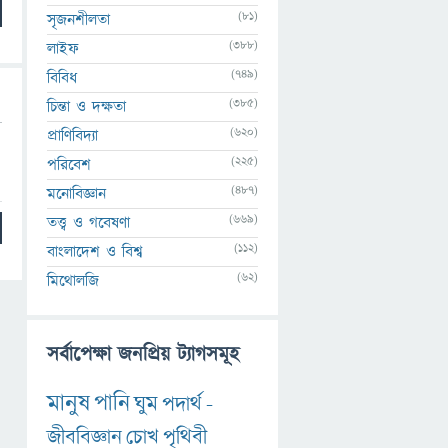
(81)
সৃজনশীলতা
(388)
লাইফ
(749)
বিবিধ
(385)
চিন্তা ও দক্ষতা
(620)
প্রাণিবিদ্যা
(225)
পরিবেশ
(487)
মনোবিজ্ঞান
(669)
তত্ত্ব ও গবেষণা
(112)
বাংলাদেশ ও বিশ্ব
(62)
মিথোলজি
সর্বাপেক্ষা জনপ্রিয় ট্যাগসমূহ
মানুষ
পানি
ঘুম
পদার্থ
-
জীববিজ্ঞান
চোখ
পৃথিবী