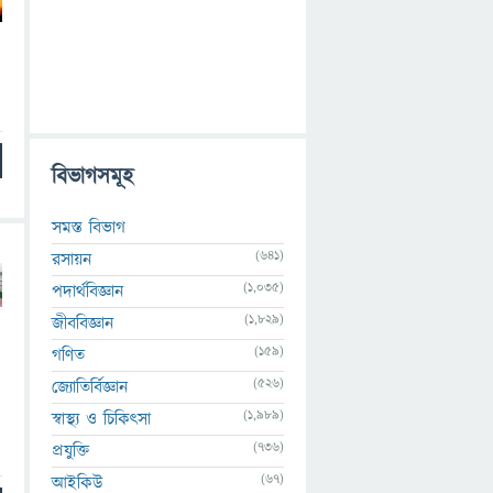
বিভাগসমূহ
সমস্ত বিভাগ
(641)
রসায়ন
(1,035)
পদার্থবিজ্ঞান
(1,829)
জীববিজ্ঞান
(159)
গণিত
(526)
জ্যোতির্বিজ্ঞান
(1,989)
স্বাস্থ্য ও চিকিৎসা
(736)
প্রযুক্তি
(67)
আইকিউ