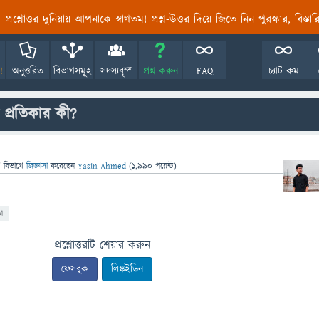
তির প্রশ্নোত্তর দুনিয়ায় আপনাকে স্বাগতম! প্রশ্ন-উত্তর দিয়ে জিতে নিন পুরস্কার, বিস্ত
!
অনুত্তরিত
বিভাগসমূহ
সদস্যবৃন্দ
প্রশ্ন করুন
FAQ
চ্যাট রুম
প্রতিকার কী?
" বিভাগে
জিজ্ঞাসা
করেছেন
Yasin Ahmed
(
1,990
পয়েন্ট)
া
প্রশ্নোত্তরটি শেয়ার করুন
ফেসবুক
লিঙ্কইডিন