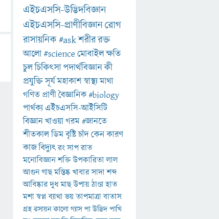
এইচএসসি-উদ্ভিদবিজ্ঞান
এইচএসসি-প্রাণীবিজ্ঞান
রোগ
রাসায়নিক
#ask
শরীর
রক্ত
আলো
#science
মোবাইল
ক্ষতি
চুল
চিকিৎসা
পদার্থবিজ্ঞান
কী
প্রযুক্তি
সূর্য
মহাকাশ
স্বাস্থ্য
মাথা
গণিত
প্রাণী
বৈজ্ঞানিক
#biology
পার্থক্য
এইচএসসি-আইসিটি
বিজ্ঞান
খাওয়া
গরম
#জানতে
শীতকাল
ডিম
বৃষ্টি
চাঁদ
কেন
কারণ
কাজ
বিদ্যুৎ
রং
সাপ
রাত
মনোবিজ্ঞান
শক্তি
উপকারিতা
লাল
আগুন
গাছ
মস্তিষ্ক
খাবার
সাদা
শব্দ
আবিষ্কার
দুধ
মাছ
উপায়
ঠাণ্ডা
হাত
মশা
স্বপ্ন
ব্যাথা
ভয়
তাপমাত্রা
বাতাস
গ্রহ
রসায়ন
কালো
গ্যাস
পা
উদ্ভিদ
পাখি