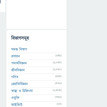
বিভাগসমূহ
সমস্ত বিভাগ
(641)
রসায়ন
(1,035)
পদার্থবিজ্ঞান
(1,830)
জীববিজ্ঞান
(159)
গণিত
(526)
জ্যোতির্বিজ্ঞান
(1,989)
স্বাস্থ্য ও চিকিৎসা
(736)
প্রযুক্তি
(67)
আইকিউ