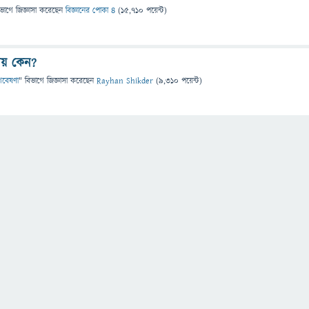
িভাগে
জিজ্ঞাসা
করেছেন
বিজ্ঞানের পোকা ৪
(
15,710
পয়েন্ট)
ায় কেন?
 গবেষণা
" বিভাগে
জিজ্ঞাসা
করেছেন
Rayhan Shikder
(
9,310
পয়েন্ট)