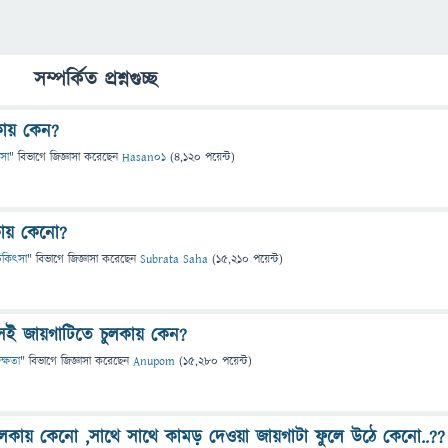
সম্পর্কিত প্রশ্নগুচ্ছ
কায় কেন?
ৎসা
" বিভাগে
জিজ্ঞাসা
করেছেন
Hasan01
(
4,120
পয়েন্ট)
কায় কেনো?
 চিকিৎসা
" বিভাগে
জিজ্ঞাসা
করেছেন
Subrata Saha
(
15,210
পয়েন্ট)
েই জায়গাটিতে চুলকায় কেন?
দক্ষতা
" বিভাগে
জিজ্ঞাসা
করেছেন
Anupom
(
15,280
পয়েন্ট)
লকায় কেনো ,সাথে সাথে কামড় দেওয়া জায়গাটা ফুলে উঠে কেনো..??