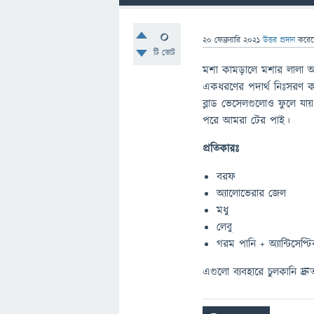
0
20 ফেব্রুয়ারি 2021
উত্তর প্রদান
করে
টি ভোট
মশা কামড়ালে মশার লালা আম
একধরণের পদার্থ নিঃসরণ ক
ব্লাড ভেসেলগুলোও ফুলে যা
পরে আমরা টের পাই।
প্রতিকারঃ
বরফ
অ্যালোভেরার জেল
মধু
লেবু
গরম পানি + অ্যান্টিসেপ্ট
এগুলো ব্যবহারে চুলকানি দ্র