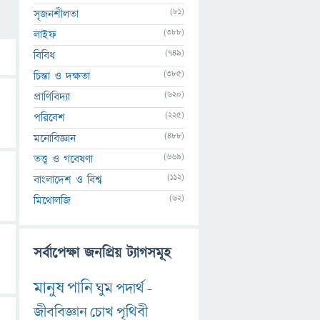
(81)
সৃজনশীলতা
(388)
লাইফ
(749)
বিবিধ
(385)
চিন্তা ও দক্ষতা
(620)
প্রাণিবিদ্যা
(225)
পরিবেশ
(488)
মনোবিজ্ঞান
(669)
তত্ত্ব ও গবেষণা
(112)
বাংলাদেশ ও বিশ্ব
(62)
মিথোলজি
সর্বাপেক্ষা জনপ্রিয় ট্যাগসমূহ
মানুষ
পানি
ঘুম
পদার্থ
-
জীববিজ্ঞান
চোখ
পৃথিবী