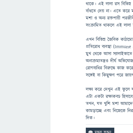
থাকে। এই লালা রস বিভিন্ন
বাঁধতে দেয় না। এতে করে ম
মশা ও অন্য রক্তপায়ী পরজী
সংক্রামিত থাকলে এই লালা
এখন বিভিন্ন জৈবিক কাঠামো সহ
প্রতিরোধ ব্যবস্থা (Immun
মুখ থেকে আসা স্যালাইভাতে
অনাক্রম্যতন্ত্রও দীর্ঘ অভি
রোগব্যধির বিরুদ্ধে কাজ করে
সঙ্গেই বা কিছুক্ষণ পরে জা
লক্ষ্য করে দেখুন এই ফুলে য
এটা একটা রক্ষাকবচ হিসাব
তখন, যত খুশি মশা আমাদের
কামড়াচ্ছে এবং নিজেকে নির
দিক।