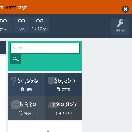
ারিত
এখানে
দেখুন।
পোল
ব্যাজ
টপ ইউজার
লগ ইন
10,989
18,690
টি প্রশ্ন
টি উত্তর
4,750
890,408
টি মন্তব্য
জন সদস্য