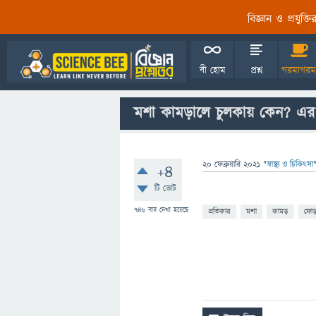
বিজ্ঞান ও প্রযুক্
বী হোম
প্রশ্ন
গরমাগরম
মশা কামড়ালে চুলকায় কেন? এর 
20 ফেব্রুয়ারি 2021
"
স্বাস্থ্য ও চিকিৎসা
+4
টি ভোট
746
বার দেখা হয়েছে
প্রতিকার
মশা
কামড়
ফোড়