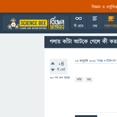
বিজ্ঞান ও প্রযুক্
বী হোম
প্রশ্ন
গরমাগরম
গলায় কাঁটা আটকে গেলে কী কর
06 জানুয়ারি 2022
"
স্বাস্থ্য ও চিকিৎসা
"
+4
টি ভোট
732
বার দেখা হয়েছে
কাঁটা
মাছ