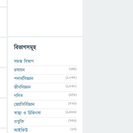
বিভাগসমূহ
সমস্ত বিভাগ
(641)
রসায়ন
(1,035)
পদার্থবিজ্ঞান
(1,830)
জীববিজ্ঞান
(159)
গণিত
(526)
জ্যোতির্বিজ্ঞান
(1,989)
স্বাস্থ্য ও চিকিৎসা
(736)
প্রযুক্তি
(67)
আইকিউ