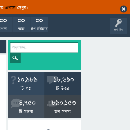
ারিত
এখানে
দেখুন।
পোল
ব্যাজ
টপ ইউজার
লগ ইন
10,989
18,690
টি প্রশ্ন
টি উত্তর
4,750
890,153
টি মন্তব্য
জন সদস্য