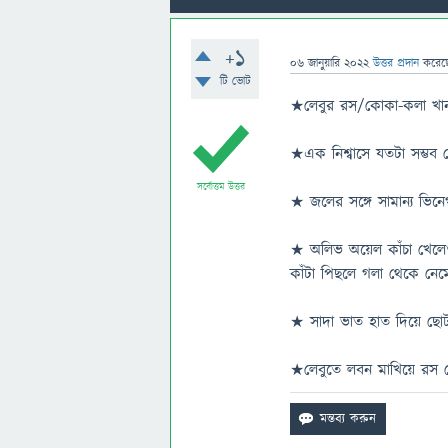
+1
06 জানুয়ারি 2022
উত্তর প্রদান
করে
টি ভোট
★লেবুর রস/কোকা-কলা খা
★এক নিশ্বাসে যতটা সম্ভব 
সর্বোত্তম উত্তর
★ জলের সঙ্গে সামান্য ভিন
★ অলিভ অয়েল কাঁচা খেলেও
কাঁটা পিছলে গলা থেকে নেম
★ সাদা ভাত হাত দিয়ে ছোট
★লেবুতে লবন মাখিয়ে রস খ