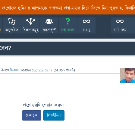
তির প্রশ্নোত্তর দুনিয়ায় আপনাকে স্বাগতম! প্রশ্ন-উত্তর দিয়ে জিতে নিন পুরস্কার, বিস্ত
!
অনুত্তরিত
বিভাগসমূহ
সদস্যবৃন্দ
প্রশ্ন করুন
FAQ
চ্যাট রুম
বেন?
 বিভাগে
জিজ্ঞাসা
করেছেন
Subrata Saha
(
15,210
পয়েন্ট)
প্রশ্নোত্তরটি শেয়ার করুন
ফেসবুক
লিঙ্কইডিন