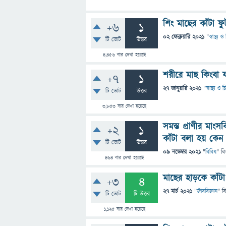
শিং মাছের কাঁটা ফু
+6
1
02 ফেব্রুয়ারি 2021
"
স্বাস্থ্য
টি ভোট
উত্তর
4,456
বার দেখা হয়েছে
শরীরে মাছ কিংবা 
+7
1
27 জানুয়ারি 2021
"
স্বাস্থ্য ও
টি ভোট
উত্তর
3,853
বার দেখা হয়েছে
সমস্ত প্রাণীর মাং
+2
1
কাঁটা বলা হয় কেন
টি ভোট
উত্তর
09 নভেম্বর 2021
"
বিবিধ
" বি
464
বার দেখা হয়েছে
মাছের হাড়কে কাঁট
+3
4
27 মার্চ 2021
"
জীববিজ্ঞান
" ব
টি ভোট
টি উত্তর
1,125
বার দেখা হয়েছে