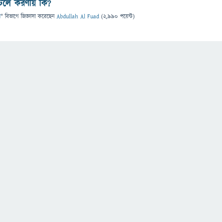
ুটলে করণীয় কি?
ন
" বিভাগে
জিজ্ঞাসা
করেছেন
Abdullah Al Fuad
(
2,990
পয়েন্ট)