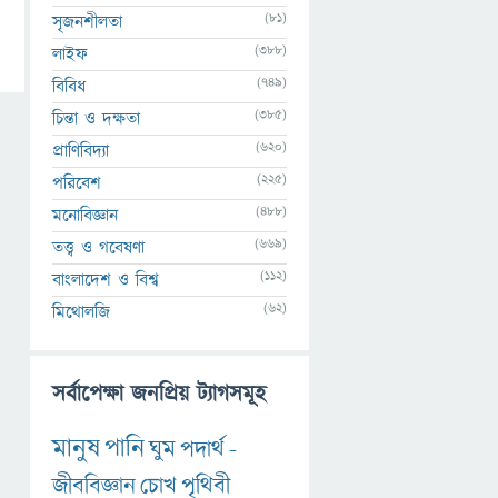
(81)
সৃজনশীলতা
(388)
লাইফ
(749)
বিবিধ
(385)
চিন্তা ও দক্ষতা
(620)
প্রাণিবিদ্যা
(225)
পরিবেশ
(488)
মনোবিজ্ঞান
(669)
তত্ত্ব ও গবেষণা
(112)
বাংলাদেশ ও বিশ্ব
(62)
মিথোলজি
সর্বাপেক্ষা জনপ্রিয় ট্যাগসমূহ
মানুষ
পানি
ঘুম
পদার্থ
-
জীববিজ্ঞান
চোখ
পৃথিবী