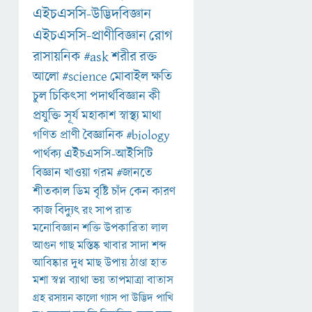
এইচএসসি-উদ্ভিদবিজ্ঞান
এইচএসসি-প্রাণীবিজ্ঞান
রোগ
রাসায়নিক
#ask
শরীর
রক্ত
আলো
#science
মোবাইল
ক্ষতি
চুল
চিকিৎসা
পদার্থবিজ্ঞান
কী
প্রযুক্তি
সূর্য
মহাকাশ
স্বাস্থ্য
মাথা
গণিত
প্রাণী
বৈজ্ঞানিক
#biology
পার্থক্য
এইচএসসি-আইসিটি
বিজ্ঞান
খাওয়া
গরম
#জানতে
শীতকাল
ডিম
বৃষ্টি
চাঁদ
কেন
কারণ
কাজ
বিদ্যুৎ
রং
সাপ
রাত
মনোবিজ্ঞান
শক্তি
উপকারিতা
লাল
আগুন
গাছ
মস্তিষ্ক
খাবার
সাদা
শব্দ
আবিষ্কার
দুধ
মাছ
উপায়
ঠাণ্ডা
হাত
মশা
স্বপ্ন
ব্যাথা
ভয়
তাপমাত্রা
বাতাস
গ্রহ
রসায়ন
কালো
গ্যাস
পা
উদ্ভিদ
পাখি