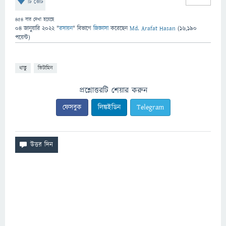
টি ভোট
454
বার দেখা হয়েছে
04 জানুয়ারি 2022
"
রসায়ন
" বিভাগে
জিজ্ঞাসা
করেছেন
Md. Arafat Hasan
(
16,190
পয়েন্ট)
ধাতু
ভিটামিন
প্রশ্নোত্তরটি শেয়ার করুন
ফেসবুক
লিঙ্কইডিন
Telegram