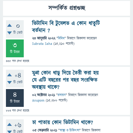
সম্পর্কিত প্রশ্নগুচ্ছ
ভিটামিন বি টুযেলভ এ কোন ধাতুটি
0
বর্তমান ?
টি ভোট
23 জানুয়ারি 2022
"
বিবিধ
" বিভাগে
জিজ্ঞাসা
করেছেন
3
Subrata Saha
(
15,210
পয়েন্ট)
টি উত্তর
435
বার দেখা হয়েছে
মুদ্রা কোন ধাডু দিয়ে তৈরী করা হয়
+4
যে এটি বছরের পর বছর সংরক্ষিত
টি ভোট
অবস্থায় থাকে?
4
02 অক্টোবর 2021
"
রসায়ন
" বিভাগে
জিজ্ঞাসা
করেছেন
Anupom
(
15,280
পয়েন্ট)
টি উত্তর
884
বার দেখা হয়েছে
চা পাতায় কোন ভিটামিন থাকে?
+6
05 ফেব্রুয়ারি 2021
"
স্বাস্থ্য ও চিকিৎসা
" বিভাগে
জিজ্ঞাসা
টি ভোট