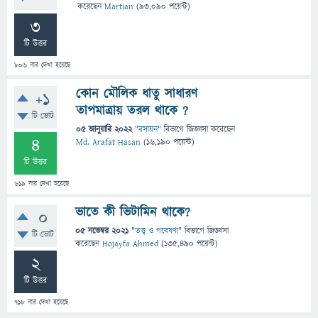
করেছেন
Martian
(
93,090
পয়েন্ট)
3
টি উত্তর
806
বার দেখা হয়েছে
কোন মৌলিক ধাতু সাধারণ
+1
তাপমাত্রায় তরল থাকে ?
টি ভোট
05 জানুয়ারি 2022
"
রসায়ন
" বিভাগে
জিজ্ঞাসা
করেছেন
4
Md. Arafat Hasan
(
16,190
পয়েন্ট)
টি উত্তর
619
বার দেখা হয়েছে
ভাতে কী ভিটামিন থাকে?
0
05 নভেম্বর 2021
"
তত্ত্ব ও গবেষণা
" বিভাগে
জিজ্ঞাসা
টি ভোট
করেছেন
Hojayfa Ahmed
(
135,490
পয়েন্ট)
2
টি উত্তর
718
বার দেখা হয়েছে