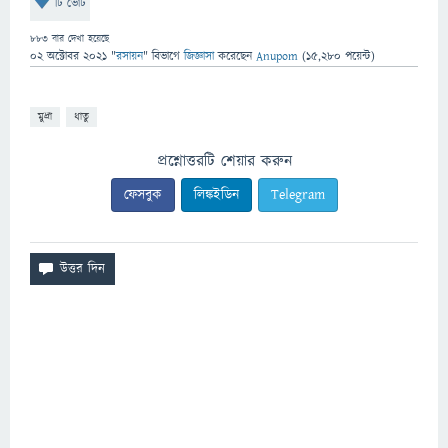
টি ভোট
883
বার দেখা হয়েছে
02 অক্টোবর 2021
"
রসায়ন
" বিভাগে
জিজ্ঞাসা
করেছেন
Anupom
(
15,280
পয়েন্ট)
মুদ্রা
ধাতু
প্রশ্নোত্তরটি শেয়ার করুন
ফেসবুক
লিঙ্কইডিন
Telegram