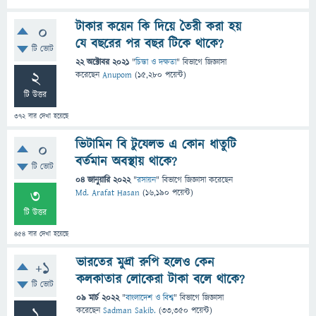
টাকার কয়েন কি দিয়ে তৈরী করা হয়
0
যে বছরের পর বছর টিকে থাকে?
টি ভোট
22 অক্টোবর 2021
"
চিন্তা ও দক্ষতা
" বিভাগে
জিজ্ঞাসা
2
করেছেন
Anupom
(
15,280
পয়েন্ট)
টি উত্তর
372
বার দেখা হয়েছে
ভিটামিন বি টুযেলভ এ কোন ধাতুটি
0
বর্তমান অবস্থায় থাকে?
টি ভোট
04 জানুয়ারি 2022
"
রসায়ন
" বিভাগে
জিজ্ঞাসা
করেছেন
3
Md. Arafat Hasan
(
16,190
পয়েন্ট)
টি উত্তর
454
বার দেখা হয়েছে
ভারতের মুদ্রা রুপি হলেও কেন
+1
কলকাতার লোকেরা টাকা বলে থাকে?
টি ভোট
09 মার্চ 2022
"
বাংলাদেশ ও বিশ্ব
" বিভাগে
জিজ্ঞাসা
1
করেছেন
Sadman Sakib.
(
33,350
পয়েন্ট)