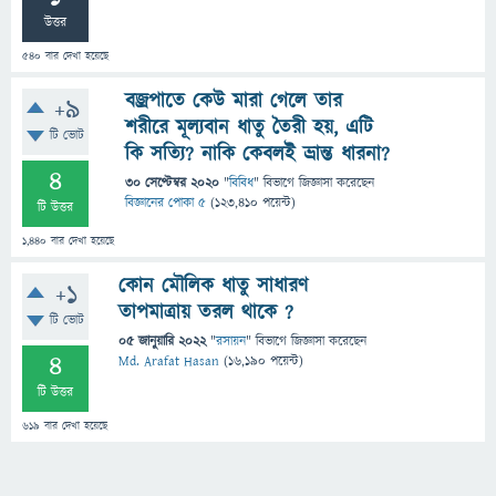
উত্তর
540
বার দেখা হয়েছে
বজ্রপাতে কেউ মারা গেলে তার
+9
শরীরে মূল্যবান ধাতু তৈরী হয়, এটি
টি ভোট
কি সত্যি? নাকি কেবলই ভ্রান্ত ধারনা?
4
30 সেপ্টেম্বর 2020
"
বিবিধ
" বিভাগে
জিজ্ঞাসা
করেছেন
বিজ্ঞানের পোকা ৫
(
123,410
পয়েন্ট)
টি উত্তর
1,440
বার দেখা হয়েছে
কোন মৌলিক ধাতু সাধারণ
+1
তাপমাত্রায় তরল থাকে ?
টি ভোট
05 জানুয়ারি 2022
"
রসায়ন
" বিভাগে
জিজ্ঞাসা
করেছেন
4
Md. Arafat Hasan
(
16,190
পয়েন্ট)
টি উত্তর
619
বার দেখা হয়েছে