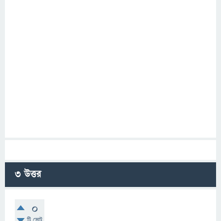
3
উত্তর
0
টি ভোট