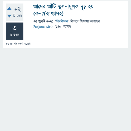
আমের আঁটি তুলনামূলক দৃঢ় হয়
+2
কেন?(ব্যাখ্যাসহ)
টি ভোট
25 জুলাই 2021
"
জীববিজ্ঞান
" বিভাগে
জিজ্ঞাসা
করেছেন
3
Farjana Afrin
(
140
পয়েন্ট)
টি উত্তর
3,126
বার দেখা হয়েছে