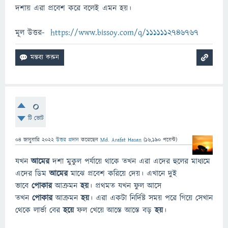
দশায় এরা প্রবেশ করে বলেই এমন হয়।
মূল উত্তর-
https://www.bissoy.com/q/1111112746767
0
টি ভোট
04 জানুয়ারি 2022
উত্তর প্রদান
করেছেন
Md. Arafat Hasan
(
16,190
পয়েন্ট)
যখন
আমের
দশা মুকুল পর্যায়ে থাকে তখন এরা এদের হুলের মাধ্যমে
এদের ডিম
আমের
মাঝে প্রবেশ করিয়ে দেয়। এখানে দুই
ভাবে
পোকার
আক্রমন
হয়
। প্রথমত যখন ফুল আসে
তখন
পোকার
আক্রমন
হয়
। এরা একটা নির্দিষ্ট সময় পরে গিয়ে সেখান
থেকে লার্ভা বের
হয়ে
ফল খেয়ে আস্তে আস্তে বড়
হয়
।