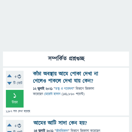
সম্পর্কিত প্রশ্নগুচ্ছ
কাঁচা অবস্থায় আমে পোকা দেখা না
+3
গেলেও পাকলে দেখা যায় কেন?
টি ভোট
12 জুলাই 2021
"
তত্ত্ব ও গবেষণা
" বিভাগে
জিজ্ঞাসা
1
করেছেন
মেহেদী হাসান
(
141,860
পয়েন্ট)
উত্তর
1,187
বার দেখা হয়েছে
আমের আটি সাদা কেন হয়?
+3
24 জুলাই 2021
"
জীববিজ্ঞান
" বিভাগে
জিজ্ঞাসা
করেছেন