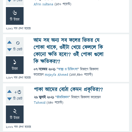
টি ভোট
Afrin sultana
(
150
পয়েন্ট)
6
টি উত্তর
2,681
বার দেখা হয়েছে
আম সহ অন্য সব ফলের ভিতর যে
0
পোকা থাকে, ওইটা খেয়ে ফেললে কি
টি ভোট
কোনো ক্ষতি হবে?? ওই পোকা গুলো
1
কি ক্ষতিকর??
উত্তর
07 নভেম্বর 2021
"
স্বাস্থ্য ও চিকিৎসা
" বিভাগে
জিজ্ঞাসা
করেছেন
Hojayfa Ahmed
(
135,490
পয়েন্ট)
2,287
বার দেখা হয়েছে
পাকা আমের বোঠা কেমন প্রকৃতির??
+3
26 জুলাই 2021
"
জীববিজ্ঞান
" বিভাগে
জিজ্ঞাসা
করেছেন
টি ভোট
Tahmid
(
240
পয়েন্ট)
2
টি উত্তর
1,086
বার দেখা হয়েছে