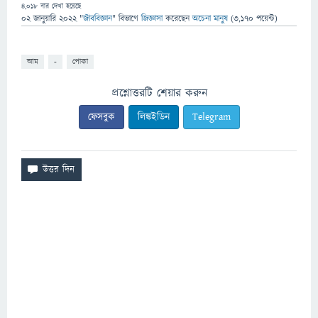
4,018
বার দেখা হয়েছে
02 জানুয়ারি 2022
"
জীববিজ্ঞান
" বিভাগে
জিজ্ঞাসা
করেছেন
অচেনা মানুষ
(
3,170
পয়েন্ট)
আম
-
পোকা
প্রশ্নোত্তরটি শেয়ার করুন
ফেসবুক
লিঙ্কইডিন
Telegram