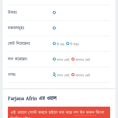
0
উত্তরঃ
0
মন্তব্যসমূহঃ
0
0
ভোট দিয়েছেনঃ
টি প্রশ্ন,
টি উত্তর
0
0
দান করেছেন:
সম্মত ভোট,
অসম্মত ভোট
2
0
প্রাপ্তঃ
সম্মত ভোট,
অসম্মত ভোট
Farjana Afrin এর ওয়াল
এই ওয়ালে পোস্ট করতে চাইলে দয়া করে
লগ ইন করুন
কিংবা