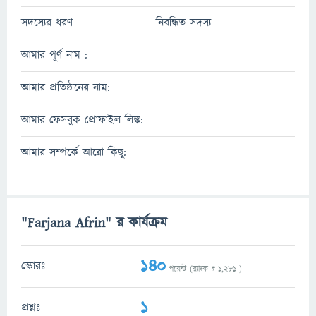
সদস্যের ধরণ
নিবন্ধিত সদস্য
আমার পূর্ণ নাম :
আমার প্রতিষ্ঠানের নাম:
আমার ফেসবুক প্রোফাইল লিঙ্ক:
আমার সম্পর্কে আরো কিছু:
"Farjana Afrin" র কার্যক্রম
140
স্কোরঃ
পয়েন্ট (র‌্যাংক #
1,281
)
1
প্রশ্নঃ