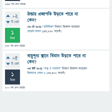
1,491
বার দেখা হয়েছে
ঠান্ডায় প্রজাপতি উড়তে পারে না
+2
কেন?
টি ভোট
06 মে 2021
"
প্রাণিবিদ্যা
" বিভাগে
জিজ্ঞাসা
করেছেন
1
মেহেদী হাসান
(
141,860
পয়েন্ট)
উত্তর
535
বার দেখা হয়েছে
বায়ুশূন্য স্থানে বিমান উড়তে পারে না
+5
কেন?
টি ভোট
03 মার্চ 2021
"
তত্ত্ব ও গবেষণা
" বিভাগে
জিজ্ঞাসা
করেছেন
1
বিজ্ঞানের পোকা ৮
(
54,300
পয়েন্ট)
উত্তর
800
বার দেখা হয়েছে