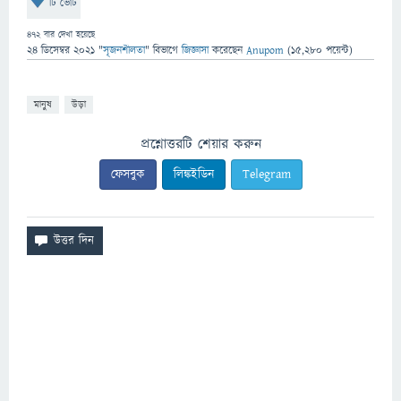
টি ভোট
472
বার দেখা হয়েছে
24 ডিসেম্বর 2021
"
সৃজনশীলতা
" বিভাগে
জিজ্ঞাসা
করেছেন
Anupom
(
15,280
পয়েন্ট)
মানুষ
উড়া
প্রশ্নোত্তরটি শেয়ার করুন
ফেসবুক
লিঙ্কইডিন
Telegram