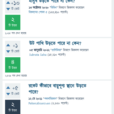
মানুষ উড়তে পারে না কেন?
+10
13 অক্টোবর 2020
"
বিবিধ
" বিভাগে
জিজ্ঞাসা
করেছেন
টি ভোট
বিজ্ঞানের পোকা ৫
(
123,410
পয়েন্ট)
2
টি উত্তর
1,015
বার দেখা হয়েছে
উট পাখি উড়তে পারে না কেন?
+1
05 জানুয়ারি 2022
"
প্রাণিবিদ্যা
" বিভাগে
জিজ্ঞাসা
করেছেন
টি ভোট
Subrata Saha
(
15,210
পয়েন্ট)
4
টি উত্তর
2,529
বার দেখা হয়েছে
রকেট কীভাবে বায়ুশূণ্য স্থানে উড়তে
+5
পারে?
টি ভোট
12 মে 2021
"
পদার্থবিজ্ঞান
" বিভাগে
জিজ্ঞাসা
করেছেন
2
PabonAhsanIvan
(
2,620
পয়েন্ট)
টি উত্তর