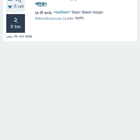
+5
পারে?
টি ভোট
12 মে 2021
"
পদার্থবিজ্ঞান
" বিভাগে
জিজ্ঞাসা
করেছেন
2
PabonAhsanIvan
(
2,620
পয়েন্ট)
টি উত্তর
1,491
বার দেখা হয়েছে