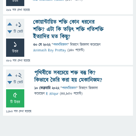
উত্তর
289
বার দেখা হয়েছে
কোয়ান্টায়িত শক্তি কোন ধরনের
+1
শক্তি? এটা কি তড়িৎ শক্তি গতিশক্তি
টি ভোট
ইত্যাদির মত কিছু?
1
30 মে 2022
"
পদার্থবিজ্ঞান
" বিভাগে
জিজ্ঞাসা
করেছেন
Animash Roy Prottay
(
140
পয়েন্ট)
উত্তর
386
বার দেখা হয়েছে
পৃথিবীতে সবচেয়ে শক্ত বস্তু কি?
+2
কিভাবে তৈরি করা হয় মেকানিজম?
টি ভোট
10 ফেব্রুয়ারি 2022
"
পদার্থবিজ্ঞান
" বিভাগে
জিজ্ঞাসা
5
করেছেন
R Atiqur
(
43,950
পয়েন্ট)
টি উত্তর
1,193
বার দেখা হয়েছে