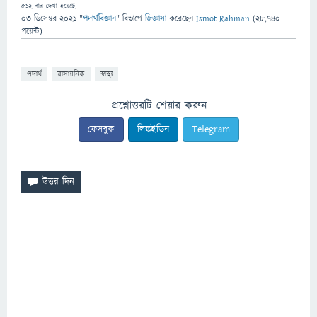
512
বার দেখা হয়েছে
03 ডিসেম্বর 2021
"
পদার্থবিজ্ঞান
" বিভাগে
জিজ্ঞাসা
করেছেন
Ismot Rahman
(
28,740
পয়েন্ট)
পদার্থ
রাসায়নিক
স্বাস্থ্য
প্রশ্নোত্তরটি শেয়ার করুন
ফেসবুক
লিঙ্কইডিন
Telegram