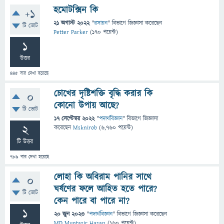
হমোটক্সিন কি
+1
21 অগাস্ট 2022
"
রসায়ন
" বিভাগে
জিজ্ঞাসা
করেছেন
টি ভোট
Petter Parker
(
170
পয়েন্ট)
1
উত্তর
445
বার দেখা হয়েছে
চোখের দৃষ্টিশক্তি বৃদ্ধি করার কি
0
কোনো উপায় আছে?
টি ভোট
17 সেপ্টেম্বর 2022
"
পদার্থবিজ্ঞান
" বিভাগে
জিজ্ঞাসা
2
করেছেন
Msknirob
(
6,760
পয়েন্ট)
টি উত্তর
789
বার দেখা হয়েছে
লোহা কি অবিরাম পানির সাথে
0
ঘর্ষণের ফলে আহিত হতে পারে?
টি ভোট
কেন পারে বা পারে না?
1
20 জুন 2023
"
পদার্থবিজ্ঞান
" বিভাগে
জিজ্ঞাসা
করেছেন
MD Muntasir Hasan
(
160
পয়েন্ট)