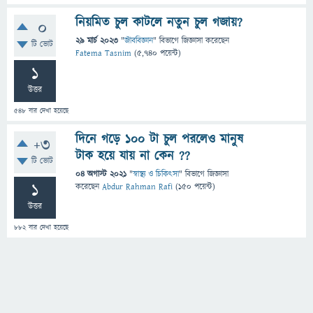
নিয়মিত চুল কাটলে নতুন চুল গজায়?
0
29 মার্চ 2023
"
জীববিজ্ঞান
" বিভাগে
জিজ্ঞাসা
করেছেন
টি ভোট
Fatema Tasnim
(
5,740
পয়েন্ট)
1
উত্তর
548
বার দেখা হয়েছে
দিনে গড়ে ১০০ টা চুল পরলেও মানুষ
+3
টাক হয়ে যায় না কেন ??
টি ভোট
04 অগাস্ট 2021
"
স্বাস্থ্য ও চিকিৎসা
" বিভাগে
জিজ্ঞাসা
1
করেছেন
Abdur Rahman Rafi
(
150
পয়েন্ট)
উত্তর
882
বার দেখা হয়েছে