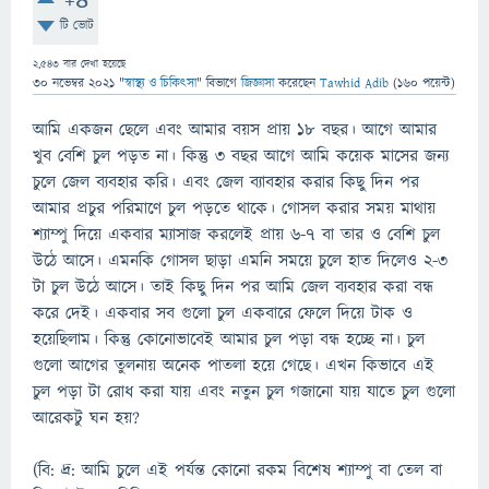
+4
টি ভোট
2,543
বার দেখা হয়েছে
30 নভেম্বর 2021
"
স্বাস্থ্য ও চিকিৎসা
" বিভাগে
জিজ্ঞাসা
করেছেন
Tawhid Adib
(
160
পয়েন্ট)
আমি একজন ছেলে এবং আমার বয়স প্রায় ১৮ বছর। আগে আমার
খুব বেশি চুল পড়ত না। কিন্তু ৩ বছর আগে আমি কয়েক মাসের জন্য
চুলে জেল ব্যবহার করি। এবং জেল ব্যাবহার করার কিছু দিন পর
আমার প্রচুর পরিমাণে চুল পড়তে থাকে। গোসল করার সময় মাথায়
শ্যাম্পু দিয়ে একবার ম্যাসাজ করলেই প্রায় ৬-৭ বা তার ও বেশি চুল
উঠে আসে। এমনকি গোসল ছাড়া এমনি সময়ে চুলে হাত দিলেও ২-৩
টা চুল উঠে আসে। তাই কিছু দিন পর আমি জেল ব্যবহার করা বন্ধ
করে দেই। একবার সব গুলো চুল একবারে ফেলে দিয়ে টাক ও
হয়েছিলাম। কিন্তু কোনোভাবেই আমার চুল পড়া বন্ধ হচ্ছে না। চুল
গুলো আগের তুলনায় অনেক পাতলা হয়ে গেছে। এখন কিভাবে এই
চুল পড়া টা রোধ করা যায় এবং নতুন চুল গজানো যায় যাতে চুল গুলো
আরেকটু ঘন হয়?
(বি: দ্র: আমি চুলে এই পর্যন্ত কোনো রকম বিশেষ শ্যাম্পু বা তেল বা