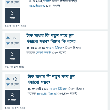
18 মে 2022
"
লাইফ
" বিভাগে
জিজ্ঞাসা
করেছেন
টি ভোট
masudparvez
(
120
পয়েন্ট)
1
উত্তর
5,055
বার দেখা হয়েছে
টাক মাথায় কি নতুন করে চুল
0
গজানো সম্ভব? বিঞ্জান কি বলে?
টি ভোট
21 নভেম্বর 2023
"
স্বাস্থ্য ও চিকিৎসা
" বিভাগে
জিজ্ঞাসা
1
করেছেন
মেহেদী ডিজাইন
(
160
পয়েন্ট)
উত্তর
934
বার দেখা হয়েছে
টাক মাথায় কি নতুন করে চুল
+1
গজানো সম্ভব?
টি ভোট
28 ফেব্রুয়ারি 2021
"
স্বাস্থ্য ও চিকিৎসা
" বিভাগে
জিজ্ঞাসা
2
করেছেন
Hojayfa Ahmed
(
135,490
পয়েন্ট)
টি উত্তর
3,911
বার দেখা হয়েছে