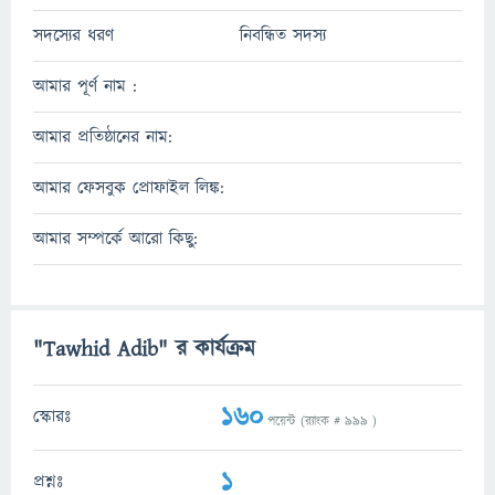
সদস্যের ধরণ
নিবন্ধিত সদস্য
আমার পূর্ণ নাম :
আমার প্রতিষ্ঠানের নাম:
আমার ফেসবুক প্রোফাইল লিঙ্ক:
আমার সম্পর্কে আরো কিছু:
"Tawhid Adib" র কার্যক্রম
160
স্কোরঃ
পয়েন্ট (র‌্যাংক #
999
)
1
প্রশ্নঃ