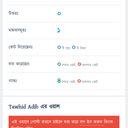
0
উত্তরঃ
1
মন্তব্যসমূহঃ
0
0
ভোট দিয়েছেনঃ
টি প্রশ্ন,
টি উত্তর
0
0
দান করেছেন:
সম্মত ভোট,
অসম্মত ভোট
4
0
প্রাপ্তঃ
সম্মত ভোট,
অসম্মত ভোট
Tawhid Adib এর ওয়াল
এই ওয়ালে পোস্ট করতে চাইলে দয়া করে
লগ ইন করুন
কিংবা