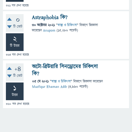
361
বার দেখা হয়েছে
Astraphobia কি?
0
30 অক্টোবর 2021
"
স্বাস্থ্য ও চিকিৎসা
" বিভাগে
জিজ্ঞাসা
টি ভোট
করেছেন
Anupom
(
15,280
পয়েন্ট)
2
টি উত্তর
364
বার দেখা হয়েছে
অটো-ব্রিউয়ারি সিনড্রোমের চিকিৎসা
+4
কি?
টি ভোট
05 মে 2021
"
স্বাস্থ্য ও চিকিৎসা
" বিভাগে
জিজ্ঞাসা
করেছেন
1
Musfiqur Rhaman Adib
(
4,990
পয়েন্ট)
উত্তর
360
বার দেখা হয়েছে