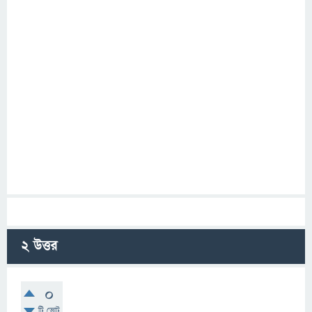
2
উত্তর
0
টি ভোট