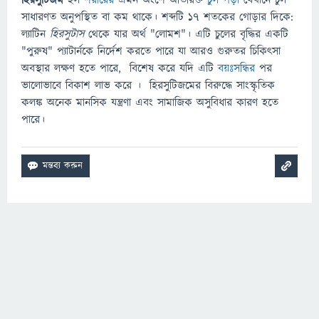
হিরসুটিজম
হল
শরীরের
এমন অংশে অতিরিক্ত
চুল পড়া
যেখানে চুল
সাধারণত অনুপস্থিত বা কম থাকে। শব্দটি 17 শতকের গোড়ার দিকে:
ল্যাটিন
হিরসুটাস
থেকে যার অর্থ "লোমশ"। এটি চুলের বৃদ্ধির একটি
"পুরুষ" প্যাটার্নকে নির্দেশ করতে পারে যা আরও গুরুতর চিকিৎসা
অবস্থার লক্ষণ হতে পারে, বিশেষ করে যদি এটি
বয়ঃসন্ধির
পর
ভালোভাবে বিকাশ লাভ করে । হিরসুটিজমের বিরুদ্ধে সাংস্কৃতিক
কলঙ্ক অনেক মানসিক যন্ত্রণা এবং সামাজিক অসুবিধার কারণ হতে
পারে।