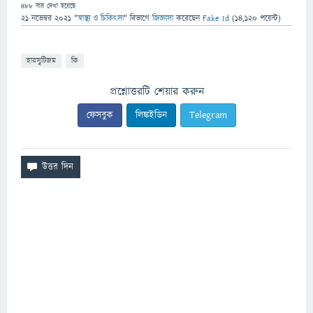
488
বার দেখা হয়েছে
21 নভেম্বর 2021
"
স্বাস্থ্য ও চিকিৎসা
" বিভাগে
জিজ্ঞাসা
করেছেন
Fake Id
(
14,120
পয়েন্ট)
হারসুটিজম
কি
প্রশ্নোত্তরটি শেয়ার করুন
ফেসবুক
লিঙ্কইডিন
Telegram