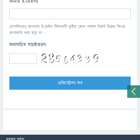
আমার ই-মেইলঃ
গোপনীয়তাঃ আপনার ই-মেইল ঠিকানাটি তৃতীয় কোন পক্ষের নিকট বিক্রয় কিংবা
ভাগাভাগি করা হবে না ।
অনাযাচিত যাচাইকরণ:
মতামত পাঠান