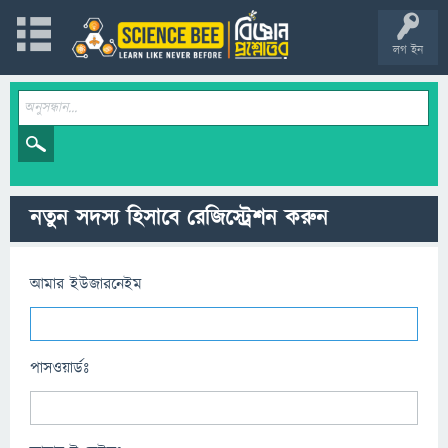
লগ ইন
নতুন সদস্য হিসাবে রেজিস্ট্রেশন করুন
আমার ইউজারনেইম
পাসওয়ার্ডঃ