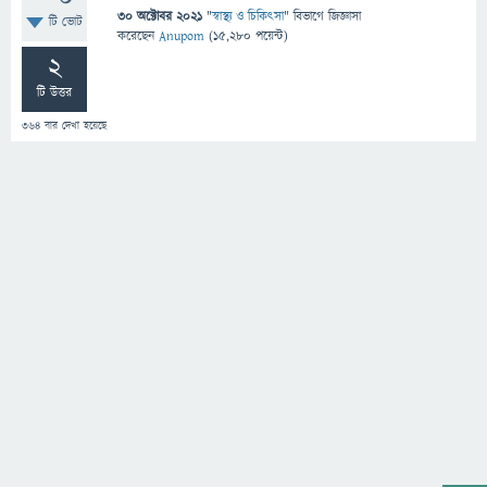
30 অক্টোবর 2021
"
স্বাস্থ্য ও চিকিৎসা
" বিভাগে
জিজ্ঞাসা
টি ভোট
করেছেন
Anupom
(
15,280
পয়েন্ট)
2
টি উত্তর
364
বার দেখা হয়েছে