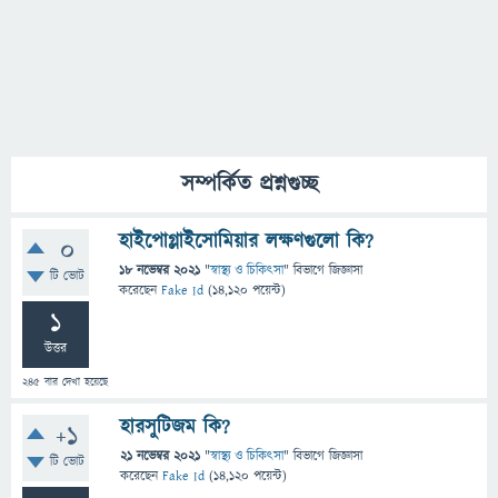
সম্পর্কিত প্রশ্নগুচ্ছ
হাইপোগ্লাইসোমিয়ার লক্ষণগুলো কি?
0
18 নভেম্বর 2021
"
স্বাস্থ্য ও চিকিৎসা
" বিভাগে
জিজ্ঞাসা
টি ভোট
করেছেন
Fake Id
(
14,120
পয়েন্ট)
1
উত্তর
245
বার দেখা হয়েছে
হারসুটিজম কি?
+1
21 নভেম্বর 2021
"
স্বাস্থ্য ও চিকিৎসা
" বিভাগে
জিজ্ঞাসা
টি ভোট
করেছেন
Fake Id
(
14,120
পয়েন্ট)