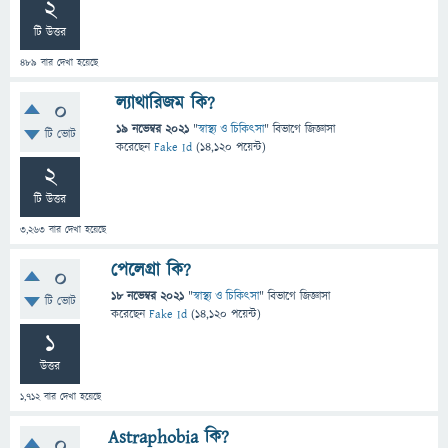
2
টি উত্তর
489
বার দেখা হয়েছে
ল্যাথারিজম কি?
0
19 নভেম্বর 2021
"
স্বাস্থ্য ও চিকিৎসা
" বিভাগে
জিজ্ঞাসা
টি ভোট
করেছেন
Fake Id
(
14,120
পয়েন্ট)
2
টি উত্তর
3,263
বার দেখা হয়েছে
পেলেগ্রা কি?
0
18 নভেম্বর 2021
"
স্বাস্থ্য ও চিকিৎসা
" বিভাগে
জিজ্ঞাসা
টি ভোট
করেছেন
Fake Id
(
14,120
পয়েন্ট)
1
উত্তর
1,712
বার দেখা হয়েছে
Astraphobia কি?
0