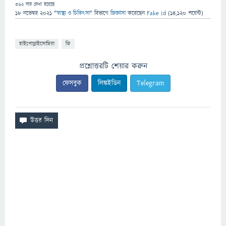
362
বার দেখা হয়েছে
18 নভেম্বর 2021
"
স্বাস্থ্য ও চিকিৎসা
" বিভাগে
জিজ্ঞাসা
করেছেন
Fake Id
(
14,120
পয়েন্ট)
হাইপোগ্লাইসোমিয়া
কি
প্রশ্নোত্তরটি শেয়ার করুন
ফেসবুক
লিঙ্কইডিন
Telegram