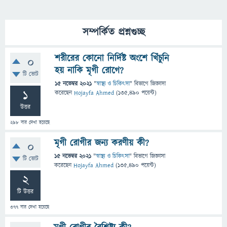
সম্পর্কিত প্রশ্নগুচ্ছ
শরীরের কোনো নির্দিষ্ট অংশে খিঁচুনি
0
হয় নাকি মৃগী রোগে?
টি ভোট
15 নভেম্বর 2021
"
স্বাস্থ্য ও চিকিৎসা
" বিভাগে
জিজ্ঞাসা
1
করেছেন
Hojayfa Ahmed
(
135,490
পয়েন্ট)
উত্তর
298
বার দেখা হয়েছে
মৃগী রোগীর জন্য করণীয় কী?
0
15 নভেম্বর 2021
"
স্বাস্থ্য ও চিকিৎসা
" বিভাগে
জিজ্ঞাসা
টি ভোট
করেছেন
Hojayfa Ahmed
(
135,490
পয়েন্ট)
2
টি উত্তর
377
বার দেখা হয়েছে