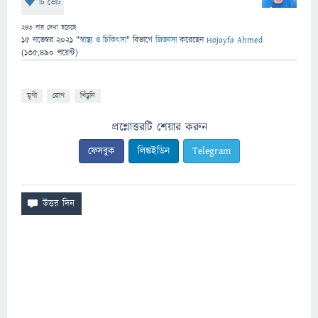
টি ভোট
243
বার দেখা হয়েছে
15 নভেম্বর 2021
"
স্বাস্থ্য ও চিকিৎসা
" বিভাগে
জিজ্ঞাসা
করেছেন
Hojayfa Ahmed
(
135,490
পয়েন্ট)
মৃগী
রোগ
খিঁচুনি
প্রশ্নোত্তরটি শেয়ার করুন
ফেসবুক
লিঙ্কইডিন
Telegram