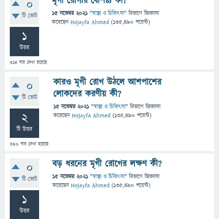
মৃগী রোগীর বৈশিষ্ট্য কী?
0
15 নভেম্বর 2021
"
স্বাস্থ্য ও চিকিৎসা
" বিভাগে
জিজ্ঞাসা
টি ভোট
করেছেন
Hojayfa Ahmed
(
135,490
পয়েন্ট)
1
উত্তর
314
বার দেখা হয়েছে
কারও মৃগী রোগ উঠলে আশপাশের
0
লোকদের করণীয় কী?
টি ভোট
15 নভেম্বর 2021
"
স্বাস্থ্য ও চিকিৎসা
" বিভাগে
জিজ্ঞাসা
2
করেছেন
Hojayfa Ahmed
(
135,490
পয়েন্ট)
টি উত্তর
396
বার দেখা হয়েছে
বড় ধরনের মৃগী রোগের লক্ষণ কী?
0
15 নভেম্বর 2021
"
স্বাস্থ্য ও চিকিৎসা
" বিভাগে
জিজ্ঞাসা
টি ভোট
করেছেন
Hojayfa Ahmed
(
135,490
পয়েন্ট)
1
উত্তর