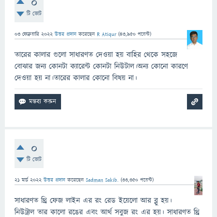
0
টি ভোট
03 ফেব্রুয়ারি 2022
উত্তর প্রদান
করেছেন
R Atiqur
(
43,950
পয়েন্ট)
তারের কালার গুলো সাধারণত দেওয়া হয় বাহির থেকে সহজে
বোঝার জন্য কোনটা ক্যারেন্ট কোনটা নিউটাল।অন্য কোনো কারণে
দেওয়া হয় না।তারের কালার কোনো বিষয় না।
0
টি ভোট
21 মার্চ 2022
উত্তর প্রদান
করেছেন
Sadman Sakib.
(
33,350
পয়েন্ট)
সাধারণত থ্রি ফেজ লাইন এর রং রেড ইয়েলো আর ব্লু হয়।
নিউট্রাল তার কালো রঙের এবং আর্থ সবুজ রং এর হয়। সাধারণত থ্রি