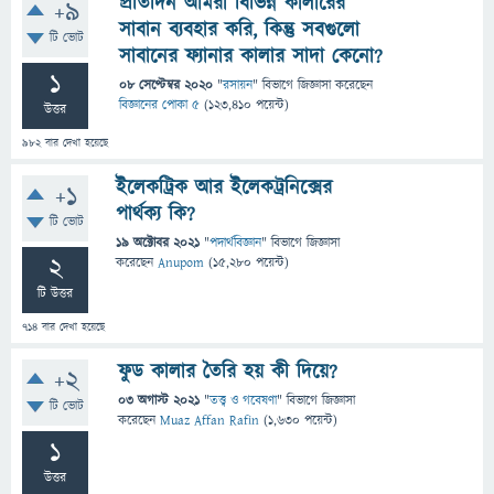
প্রতিদিন আমরা বিভিন্ন কালারের
+9
সাবান ব্যবহার করি, কিন্তু সবগুলো
টি ভোট
সাবানের ফ্যানার কালার সাদা কেনো?
1
08 সেপ্টেম্বর 2020
"
রসায়ন
" বিভাগে
জিজ্ঞাসা
করেছেন
বিজ্ঞানের পোকা ৫
(
123,410
পয়েন্ট)
উত্তর
982
বার দেখা হয়েছে
ইলেকট্রিক আর ইলেকট্রনিক্সের
+1
পার্থক্য কি?
টি ভোট
19 অক্টোবর 2021
"
পদার্থবিজ্ঞান
" বিভাগে
জিজ্ঞাসা
2
করেছেন
Anupom
(
15,280
পয়েন্ট)
টি উত্তর
714
বার দেখা হয়েছে
ফুড কালার তৈরি হয় কী দিয়ে?
+2
03 অগাস্ট 2021
"
তত্ত্ব ও গবেষণা
" বিভাগে
জিজ্ঞাসা
টি ভোট
করেছেন
Muaz Affan Rafin
(
1,630
পয়েন্ট)
1
উত্তর