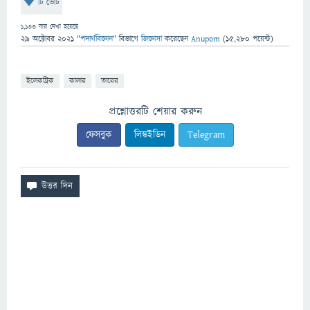
টি ভোট
1,133
বার দেখা হয়েছে
29 অক্টোবর 2021
"
পদার্থবিজ্ঞান
" বিভাগে
জিজ্ঞাসা
করেছেন
Anupom
(
15,280
পয়েন্ট)
ইলেকট্রিক
কালার
তারের
প্রশ্নোত্তরটি শেয়ার করুন
ফেসবুক
লিঙ্কইডিন
Telegram