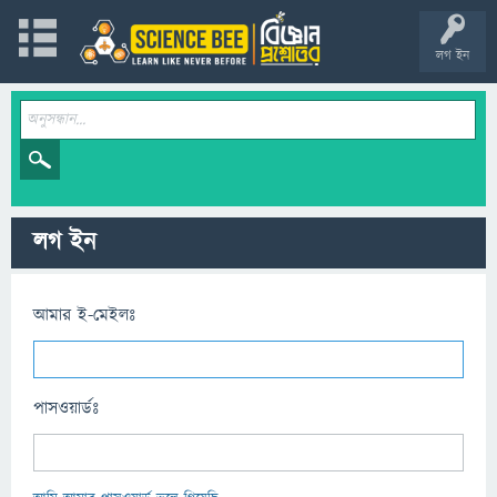
লগ ইন
লগ ইন
আমার ই-মেইলঃ
পাসওয়ার্ডঃ