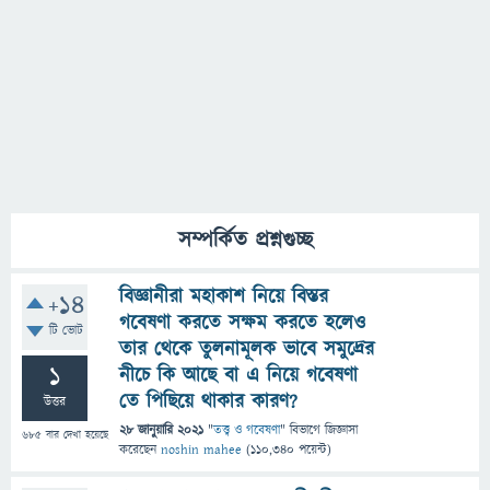
সম্পর্কিত প্রশ্নগুচ্ছ
বিজ্ঞানীরা মহাকাশ নিয়ে বিস্তর
+14
গবেষণা করতে সক্ষম করতে হলেও
টি ভোট
তার থেকে তুলনামূলক ভাবে সমুদ্রের
1
নীচে কি আছে বা এ নিয়ে গবেষণা
তে পিছিয়ে থাকার কারণ?
উত্তর
28 জানুয়ারি 2021
"
তত্ত্ব ও গবেষণা
" বিভাগে
জিজ্ঞাসা
685
বার দেখা হয়েছে
করেছেন
noshin mahee
(
110,340
পয়েন্ট)