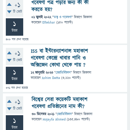
গবেষণা পত্র পড়ার জন্য কী কী
+1
করতে হয়?
টি ভোট
01 জুলাই 2022
"
তত্ত্ব ও গবেষণা
" বিভাগে
জিজ্ঞাসা
1
করেছেন
Eftekhar
(
150
পয়েন্ট)
উত্তর
408
বার দেখা হয়েছে
ISS বা ইন্টারন্যাশনাল মহাকাশ
+1
গবেষণা কেন্দ্রে খাবার পানি ও
টি ভোট
অক্সিজেন কোথা থেকে পায় ?
1
12 জানুয়ারি 2023
"
জ্যোতির্বিজ্ঞান
" বিভাগে
জিজ্ঞাসা
করেছেন
Ashim Datta
(
3,220
পয়েন্ট)
উত্তর
371
বার দেখা হয়েছে
বিশ্বের সেরা কয়েকটি মহাকাশ
+1
গবেষণা প্রতিষ্ঠানের নাম কী?
টি ভোট
30 ডিসেম্বর 2021
"
জ্যোতির্বিজ্ঞান
" বিভাগে
জিজ্ঞাসা
1
করেছেন
Hojayfa Ahmed
(
135,490
পয়েন্ট)
উত্তর