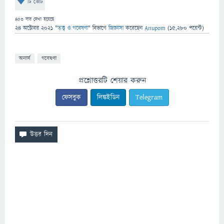
টি ভোট
453
বার দেখা হয়েছে
24 অক্টোবর 2021
"
তত্ত্ব ও গবেষণা
" বিভাগে
জিজ্ঞাসা
করেছেন
Anupom
(
15,280
পয়েন্ট)
অনার্স
গবেষণা
প্রশ্নোত্তরটি শেয়ার করুন
ফেসবুক
লিঙ্কইডিন
Telegram