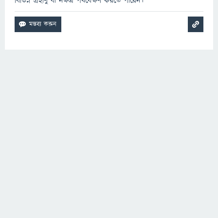
বিভিন্ন গ্রহাণু বা নক্ষত্র পর্যবেক্ষণ করতে পারেন।