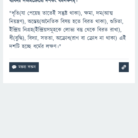
ধীর্বিদ্যা সত্যমক্রোধো দশকং ধর্মলক্ষণম্।
"ধৃতি(যা পেয়েছ তাতেই সন্তুষ্ট থাকা), ক্ষমা, দম(আত্ম
নিয়ন্ত্রণ), অস্তেয়(অনৈতিক বিষয় হতে বিরত থাকা), শুচিতা,
ইন্দ্রিয় নিগ্রহ(ইন্দ্রিয়সমূহকে লোভ্য বস্তু থেকে বিরত রাখা),
ধী(বুদ্ধি), বিদ্যা, সততা, অক্রোধ(রাগ বা ক্রোধ না থাকা) এই
দশটি হচ্ছে ধর্মের লক্ষণ।"