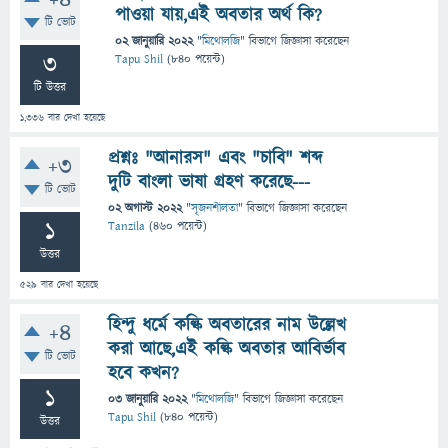
+4
পাওয়া যায়,এই অবতার অর্থ কি?
টি ভোট
02 জানুয়ারি 2022
"
মিথোলজি
" বিভাগে
জিজ্ঞাসা
করেছেন
3
Tapu Shil
(
840
পয়েন্ট)
টি উত্তর
1,336
বার দেখা হয়েছে
প্রশ্নঃ "আনারস" এবং "চাবি" শব্দ
+3
দুটি বাংলা ভাষা গ্রহণ করেছে---
টি ভোট
02 অগাস্ট 2022
"
সৃজনশীলতা
" বিভাগে
জিজ্ঞাসা
করেছেন
1
Tanzila
(
460
পয়েন্ট)
উত্তর
529
বার দেখা হয়েছে
হিন্দু ধর্মে কল্কি অবতারের নাম উল্লেখ
+4
করা আছে,এই কল্কি অবতার আবির্ভাব
টি ভোট
হবে কখন?
1
03 জানুয়ারি 2022
"
মিথোলজি
" বিভাগে
জিজ্ঞাসা
করেছেন
Tapu Shil
(
840
পয়েন্ট)
উত্তর