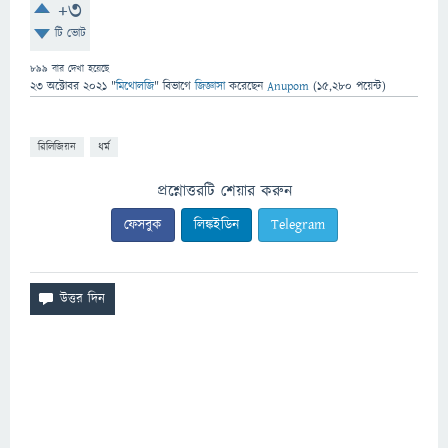
+3
টি ভোট
899
বার দেখা হয়েছে
23 অক্টোবর 2021
"
মিথোলজি
" বিভাগে
জিজ্ঞাসা
করেছেন
Anupom
(
15,280
পয়েন্ট)
রিলিজিয়ন
ধর্ম
প্রশ্নোত্তরটি শেয়ার করুন
ফেসবুক
লিঙ্কইডিন
Telegram