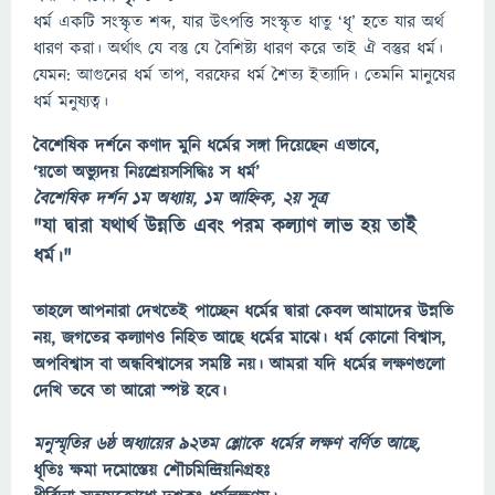
ধর্ম একটি সংস্কৃত শব্দ, যার উৎপত্তি সংস্কৃত ধাতু ‘ধৃ’ হতে যার অর্থ
ধারণ করা। অর্থাৎ যে বস্তু যে বৈশিষ্ট্য ধারণ করে তাই ঐ বস্তুর ধর্ম।
যেমন: আগুনের ধর্ম তাপ, বরফের ধর্ম শৈত্য ইত্যাদি। তেমনি মানুষের
ধর্ম মনুষ্যত্ব।
বৈশেষিক দর্শনে কণাদ মুনি ধর্মের সঙ্গা দিয়েছেন এভাবে,
‘য়তো অভ্যুদয় নিঃশ্রেয়সসিদ্ধিঃ স ধর্ম’
বৈশেষিক দর্শন ১ম অধ্যায়, ১ম আহ্নিক, ২য় সূত্র
"যা দ্বারা যথার্থ উন্নতি এবং পরম কল্যাণ লাভ হয় তাই
ধর্ম।"
তাহলে আপনারা দেখতেই পাচ্ছেন ধর্মের দ্বারা কেবল আমাদের উন্নতি
নয়, জগতের কল্যাণও নিহিত আছে ধর্মের মাঝে। ধর্ম কোনো বিশ্বাস,
অপবিশ্বাস বা অন্ধবিশ্বাসের সমষ্টি নয়। আমরা যদি ধর্মের লক্ষণগুলো
দেখি তবে তা আরো স্পষ্ট হবে।
মনুস্মৃতির ৬ষ্ঠ অধ্যায়ের ৯২তম শ্লোকে ধর্মের লক্ষণ বর্ণিত আছে,
ধৃতিঃ ক্ষমা দমোস্তেয় শৌচমিন্দ্রিয়নিগ্রহঃ