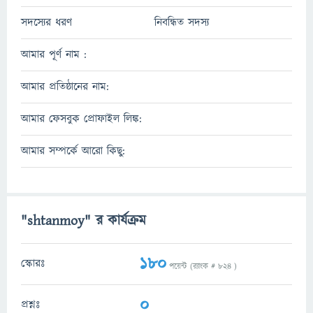
সদস্যের ধরণ
নিবন্ধিত সদস্য
আমার পূর্ণ নাম :
আমার প্রতিষ্ঠানের নাম:
আমার ফেসবুক প্রোফাইল লিঙ্ক:
আমার সম্পর্কে আরো কিছু:
"shtanmoy" র কার্যক্রম
180
স্কোরঃ
পয়েন্ট (র‌্যাংক #
824
)
0
প্রশ্নঃ