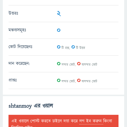
2
উত্তরঃ
0
মন্তব্যসমূহঃ
0
0
ভোট দিয়েছেনঃ
টি প্রশ্ন,
টি উত্তর
0
0
দান করেছেন:
সম্মত ভোট,
অসম্মত ভোট
0
0
প্রাপ্তঃ
সম্মত ভোট,
অসম্মত ভোট
shtanmoy এর ওয়াল
এই ওয়ালে পোস্ট করতে চাইলে দয়া করে
লগ ইন করুন
কিংবা