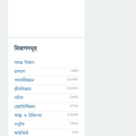
বিভাগসমূহ
সমস্ত বিভাগ
(641)
রসায়ন
(1,035)
পদার্থবিজ্ঞান
(1,830)
জীববিজ্ঞান
(159)
গণিত
(526)
জ্যোতির্বিজ্ঞান
(1,989)
স্বাস্থ্য ও চিকিৎসা
(736)
প্রযুক্তি
(67)
আইকিউ