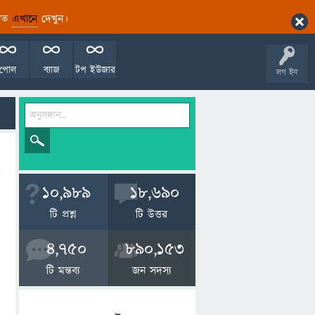
ারিত
এখানে
দেখুন।
পোল
ব্যাজ
টপ ইউজার
লগ ইন
10,989
18,690
টি প্রশ্ন
টি উত্তর
4,750
890,153
টি মন্তব্য
জন সদস্য