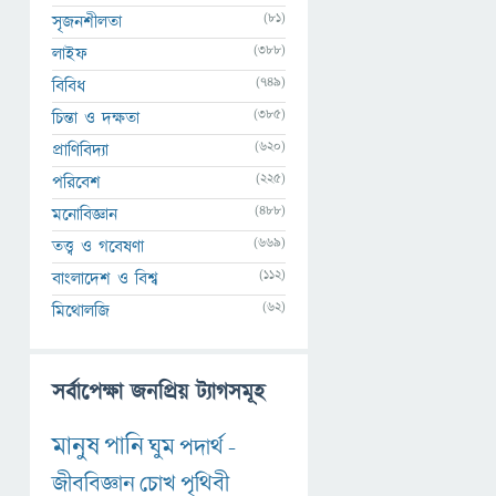
(81)
সৃজনশীলতা
(388)
লাইফ
(749)
বিবিধ
(385)
চিন্তা ও দক্ষতা
(620)
প্রাণিবিদ্যা
(225)
পরিবেশ
(488)
মনোবিজ্ঞান
(669)
তত্ত্ব ও গবেষণা
(112)
বাংলাদেশ ও বিশ্ব
(62)
মিথোলজি
সর্বাপেক্ষা জনপ্রিয় ট্যাগসমূহ
মানুষ
পানি
ঘুম
পদার্থ
-
জীববিজ্ঞান
চোখ
পৃথিবী