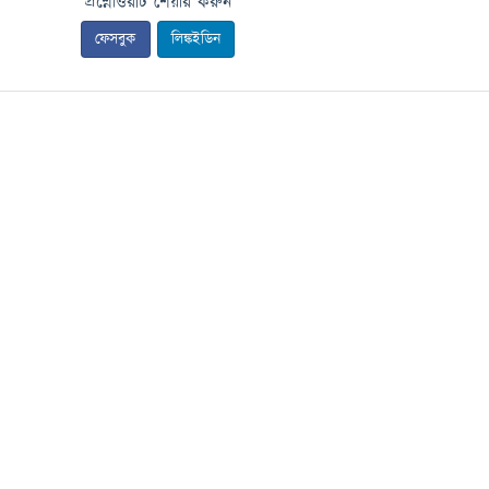
প্রশ্নোত্তরটি শেয়ার করুন
ফেসবুক
লিঙ্কইডিন