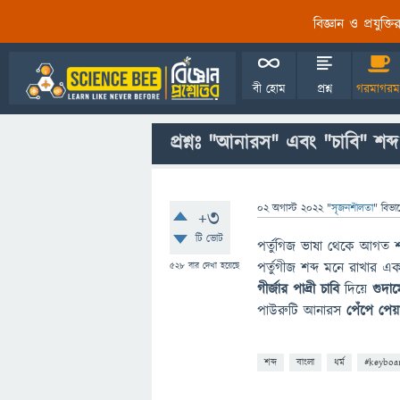
বিজ্ঞান ও প্রযুক্
বী হোম
প্রশ্ন
গরমাগরম
প্রশ্নঃ "আনারস" এবং "চাবি" শব্দ
02 অগাস্ট 2022
"
সৃজনশীলতা
" বিভা
+3
টি ভোট
পর্তুগিজ ভাষা থেকে আগত শব
পর্তুগীজ শব্দ মনে রাখার 
528
বার দেখা হয়েছে
গীর্জার পাদ্রী
চাবি
দিয়ে
গুদা
পাউরুটি আনারস
পেঁপে
পেয়
শব্দ
বাংলা
ধর্ম
#keyboa