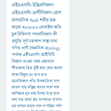
এইচএসসি-উদ্ভিদবিজ্ঞান
এইচএসসি-প্রাণীবিজ্ঞান
রোগ
রাসায়নিক
#ask
শরীর
রক্ত
আলো
#science
মোবাইল
ক্ষতি
চুল
চিকিৎসা
পদার্থবিজ্ঞান
কী
প্রযুক্তি
সূর্য
মহাকাশ
স্বাস্থ্য
মাথা
গণিত
প্রাণী
বৈজ্ঞানিক
#biology
পার্থক্য
এইচএসসি-আইসিটি
বিজ্ঞান
খাওয়া
গরম
#জানতে
শীতকাল
ডিম
বৃষ্টি
চাঁদ
কেন
কারণ
কাজ
বিদ্যুৎ
রং
সাপ
রাত
মনোবিজ্ঞান
শক্তি
উপকারিতা
লাল
আগুন
গাছ
মস্তিষ্ক
খাবার
সাদা
শব্দ
আবিষ্কার
দুধ
মাছ
উপায়
ঠাণ্ডা
হাত
মশা
স্বপ্ন
ব্যাথা
ভয়
তাপমাত্রা
বাতাস
গ্রহ
রসায়ন
কালো
গ্যাস
পা
উদ্ভিদ
পাখি