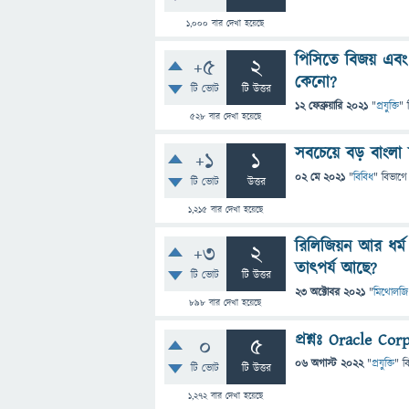
1,000
বার দেখা হয়েছে
পিসিতে বিজয় এবং অ
+5
2
কেনো?
টি ভোট
টি উত্তর
12 ফেব্রুয়ারি 2021
"
প্রযুক্তি
" 
528
বার দেখা হয়েছে
সবচেয়ে বড় বাংলা 
+1
1
02 মে 2021
"
বিবিধ
" বিভাগে
টি ভোট
উত্তর
1,215
বার দেখা হয়েছে
রিলিজিয়ন আর ধর্ম
+3
2
তাৎপর্য আছে?
টি ভোট
টি উত্তর
23 অক্টোবর 2021
"
মিথোলজি
898
বার দেখা হয়েছে
প্রশ্নঃ Oracle Cor
0
5
06 অগাস্ট 2022
"
প্রযুক্তি
" ব
টি ভোট
টি উত্তর
1,272
বার দেখা হয়েছে