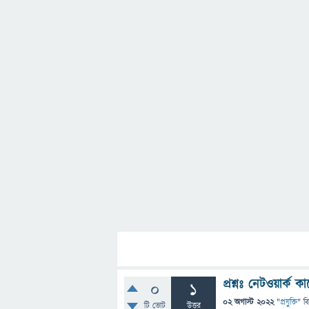
প্রশ্নঃ নেটওয়ার্ক 
0
1
02 অগাস্ট 2022
"
প্রযুক্তি
" ব
টি ভোট
উত্তর