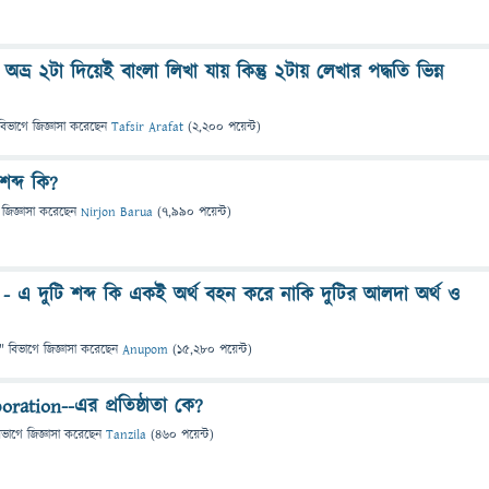
ভ্র ২টা দিয়েই বাংলা লিখা যায় কিন্তু ২টায় লেখার পদ্ধতি ভিন্ন
বিভাগে
জিজ্ঞাসা
করেছেন
Tafsir Arafat
(
2,200
পয়েন্ট)
শব্দ কি?
জিজ্ঞাসা
করেছেন
Nirjon Barua
(
7,990
পয়েন্ট)
 - এ দুটি শব্দ কি একই অর্থ বহন করে নাকি দুটির আলদা অর্থ ও
" বিভাগে
জিজ্ঞাসা
করেছেন
Anupom
(
15,280
পয়েন্ট)
poration--এর প্রতিষ্ঠাতা কে?
িভাগে
জিজ্ঞাসা
করেছেন
Tanzila
(
460
পয়েন্ট)