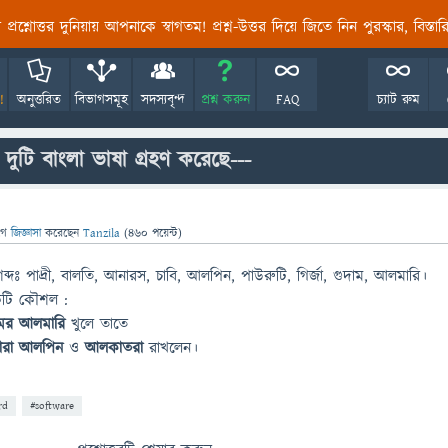
তির প্রশ্নোত্তর দুনিয়ায় আপনাকে স্বাগতম! প্রশ্ন-উত্তর দিয়ে জিতে নিন পুরস্কার, বিস্ত
!
অনুত্তরিত
বিভাগসমূহ
সদস্যবৃন্দ
প্রশ্ন করুন
FAQ
চ্যাট রুম
 দুটি বাংলা ভাষা গ্রহণ করেছে---
গে
জিজ্ঞাসা
করেছেন
Tanzila
(
460
পয়েন্ট)
্দঃ পাদ্রী, বালতি, আনারস, চাবি, আলপিন, পাউরুটি, গির্জা, গুদাম, আলমারি।
একটি কৌশল :
মের
আলমারি
খুলে তাতে
ারা
আলপিন
ও
আলকাতরা
রাখলেন।
rd
#software