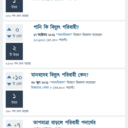
1
উত্তর
856
বার দেখা হয়েছে
পানি কি বিদ্যুৎ পরিবাহী?
0
17 অক্টোবর 2021
"
পদার্থবিজ্ঞান
" বিভাগে
জিজ্ঞাসা
করেছেন
টি ভোট
Anupom
(
15,280
পয়েন্ট)
2
টি উত্তর
3,563
বার দেখা হয়েছে
মানবদেহ বিদ্যুৎ পরিবাহী কেন?
+10
30 জুন 2021
"
পদার্থবিজ্ঞান
" বিভাগে
জিজ্ঞাসা
করেছেন
টি ভোট
বিজ্ঞানের পোকা ৮
(
54,300
পয়েন্ট)
1
উত্তর
630
বার দেখা হয়েছে
তাপমাত্রা বাড়লে পরিবাহী পদার্থের
+7