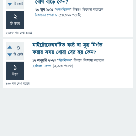
রোধ বাড়ে কেন?
টি ভোট
20 জুন 2021
"
পদার্থবিজ্ঞান
" বিভাগে
জিজ্ঞাসা
করেছেন
2
বিজ্ঞানের পোকা ৮
(
54,300
পয়েন্ট)
টি উত্তর
2,058
বার দেখা হয়েছে
নাইট্রোজেনঘটিত বর্জ্য বা মূত্র নির্গত
0
করার সময় ধোয়া বের হয় কেন?
টি ভোট
12 জানুয়ারি 2023
"
জীববিজ্ঞান
" বিভাগে
জিজ্ঞাসা
করেছেন
1
Ashim Datta
(
3,220
পয়েন্ট)
উত্তর
470
বার দেখা হয়েছে