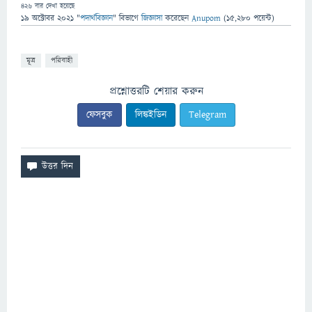
426
বার দেখা হয়েছে
19 অক্টোবর 2021
"
পদার্থবিজ্ঞান
" বিভাগে
জিজ্ঞাসা
করেছেন
Anupom
(
15,280
পয়েন্ট)
মূত্র
পরিবাহী
প্রশ্নোত্তরটি শেয়ার করুন
ফেসবুক
লিঙ্কইডিন
Telegram