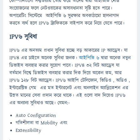
কোম্পানিগুলো সফ্টওয়্যার তৈরি করে তাদের দ্বারা আইভিভি নোড
সংয়োজনের ফলে নেটওয়াকের অসাবধানতা সৃষ্টি হতে পারে।
অপারেটিং সিস্টেমে আইপিভি ৬ সুরক্ষার অবকাঠামো হালনাগাদ
করতে ব্যর্থ হলে IPV6 ট্র্যাফিককে বাইপাস করে নিয়ে যেতে পারে।
IPV6 সুবিধা
IPV6 এর অনত্যম প্রধান সুবিধা হচ্ছে বড় আকারের IP অ্যাড্রেস। যা
IPV4 এর চাইতে অনেক সুবিধা জনক।
আইপিভি ৬
দ্বারা অনেক নতুন
ডিভাইস ব্যবহার করার সুয়োগ পাবে। IPV4 ৩২ বিট অ্যাড্রেস যা
বর্তমান বিশ্বে ডিভাইস ব্যবহার করার দিক দিয়ে অকেন কম, আর
IPV6 ১২৮ বিট অ্যাড্রেস। IPV6 আইপি টেলিফোন, ভিডিও , অডিও ,
ইন্টারেক্টিভ গেম এর মত ইন্টারনেট এবং অনলাইন অ্যাপ্লিকেশন এর
উন্নত মানের সেবা প্রদান করে থাকে। এই গুলো বাদ দিয়েও IPV6
এর অন্যান্য সুবিধাও আছে। যেমন:-
Auto Configuration
গতিশীলতা বা Mobility এবং
Extensibility