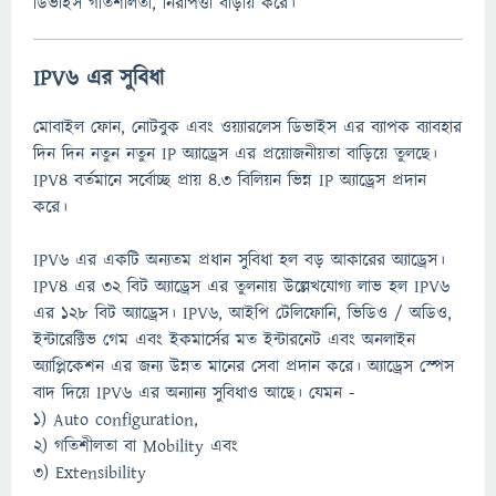
ডিভাইস গতিশীলতা, নিরাপত্তা বাড়ায় করে।
IPV6 এর সুবিধা
মোবাইল ফোন, নোটবুক এবং ওয়্যারলেস ডিভাইস এর ব্যাপক ব্যাবহার
দিন দিন নতুন নতুন IP অ্যাড্রেস এর প্রয়োজনীয়তা বাড়িয়ে তুলছে।
IPV4 বর্তমানে সর্বোচ্ছ প্রায় ৪.৩ বিলিয়ন ভিন্ন IP অ্যাড্রেস প্রদান
করে।
IPV6 এর একটি অন্যতম প্রধান সুবিধা হল বড় আকারের অ্যাড্রেস।
IPV4 এর ৩২ বিট অ্যাড্রেস এর তুলনায় উল্লেখযোগ্য লাভ হল IPV6
এর ১২৮ বিট অ্যাড্রেস। IPV6, আইপি টেলিফোনি, ভিডিও / অডিও,
ইন্টারেক্টিভ গেম এবং ইকমার্সের মত ইন্টারনেট এবং অনলাইন
অ্যাপ্লিকেশন এর জন্য উন্নত মানের সেবা প্রদান করে। অ্যাড্রেস স্পেস
বাদ দিয়ে IPV6 এর অন্যান্য সুবিধাও আছে। যেমন -
১) Auto configuration,
২) গতিশীলতা বা Mobility এবং
৩) Extensibility