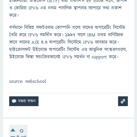
ইঞ্জিনিয়ারিং টাস্কফোর্স (IETF) দ্বারা প্রকাশিত হয় 2004 সালে, জাপান
ও কোরিয়া IPV6 এর প্রথম পাবলিক স্থাপনার ব্যাপারে তথ্য প্রকাশ
করে।
বর্তমানে বিভিন্ন সফটওয়ার কোম্পানি গুলো তাদের অপারেটিং সিস্টেম
তৈরি করে IPV6 সমর্থিত করে। ১৯৯৭ সালে IBM প্রথম বাণিজ্যিক
ভাবে তাদের AIX 4.3 অপারেটিং সিস্টেমে IPV6 ব্যাবহার করে।
মাইক্রোসফট উইন্ডোজ অপারেটিং সিস্টেম এর আধুনিক সংস্করণগুলো,
উইন্ডোজ ভিস্তা স্বয়ংক্রিয়ভাবেই IPV6 সমর্থন বা support করে।
source: webschool
0