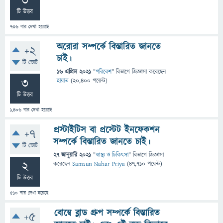
3
টি উত্তর
736
বার দেখা হয়েছে
অরোরা সম্পর্কে বিস্তারিত জানতে
+2
চাই।
টি ভোট
16 এপ্রিল 2021
"
পরিবেশ
" বিভাগে
জিজ্ঞাসা
করেছেন
3
হায়াত
(
20,400
পয়েন্ট)
টি উত্তর
1,406
বার দেখা হয়েছে
প্রস্টাইটিস বা প্রস্টেট ইনফেকশন
+7
সম্পর্কে বিস্তারিত জানতে চাই।
টি ভোট
27 জানুয়ারি 2021
"
স্বাস্থ্য ও চিকিৎসা
" বিভাগে
জিজ্ঞাসা
2
করেছেন
Samsun Nahar Priya
(
47,710
পয়েন্ট)
টি উত্তর
510
বার দেখা হয়েছে
বোম্বে ব্লাড গ্রুপ সম্পর্কে বিস্তারিত
+5