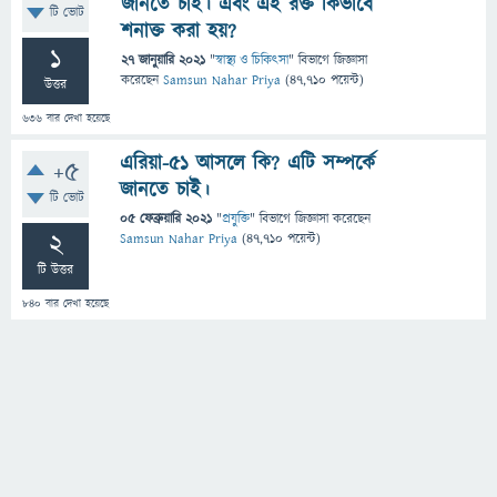
জানতে চাই। এবং এই রক্ত কিভাবে
টি ভোট
শনাক্ত করা হয়?
1
27 জানুয়ারি 2021
"
স্বাস্থ্য ও চিকিৎসা
" বিভাগে
জিজ্ঞাসা
করেছেন
Samsun Nahar Priya
(
47,710
পয়েন্ট)
উত্তর
636
বার দেখা হয়েছে
এরিয়া-৫১ আসলে কি? এটি সম্পর্কে
+5
জানতে চাই।
টি ভোট
05 ফেব্রুয়ারি 2021
"
প্রযুক্তি
" বিভাগে
জিজ্ঞাসা
করেছেন
2
Samsun Nahar Priya
(
47,710
পয়েন্ট)
টি উত্তর
840
বার দেখা হয়েছে