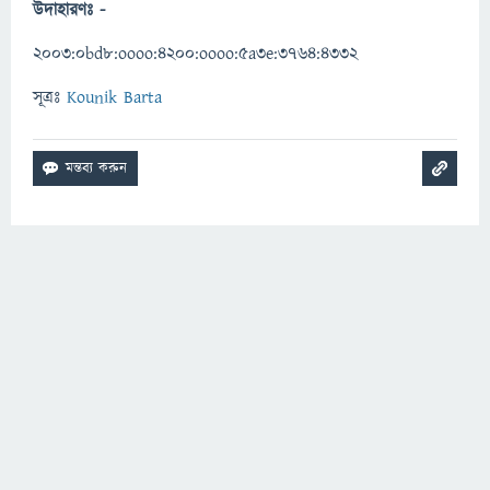
উদাহারণঃ -
2003:0bd8:oooo:4200:oooo:5a3e:3764:4332
সূত্রঃ
Kounik Barta