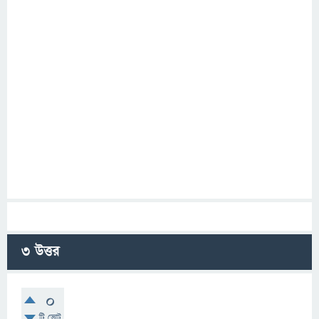
3
উত্তর
0
টি ভোট