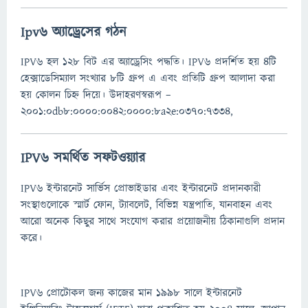
Ipv6 অ্যাড্রেসের গঠন
IPV6 হল ১২৮ বিট এর অ্যাড্রেসিং পদ্ধতি। IPV6 প্রদর্শিত হয় ৪টি
হেক্সাডেসিম্যাল সংখ্যার ৮টি গ্রুপ এ এবং প্রতিটি গ্রুপ আলাদা করা
হয় কোলন চিহ্ন দিয়ে। উদাহরণস্বরূপ –
2001:0db8:0000:0042:0000:8a2e:0370:7334,
IPV6 সমর্থিত সফটওয়্যার
IPV6 ইন্টারনেট সার্ভিস প্রোভাইডার এবং ইন্টারনেট প্রদানকারী
সংস্থাগুলোকে স্মার্ট ফোন, ট্যাবলেট, বিভিন্ন যন্ত্রপাতি, যানবাহন এবং
আরো অনেক কিছুর সাথে সংযোগ করার প্রয়োজনীয় ঠিকানাগুলি প্রদান
করে।
IPV6 প্রোটোকল জন্য কাজের মান 1998 সালে ইন্টারনেট