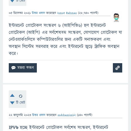
টি ভোট
05 ডিসেম্বর 2021
উত্তর প্রদান
করেছেন
Ismot Rahman
(
28,740
পয়েন্ট)
ইন্টারনেট প্রোটোকল সংস্করণ ৬ (আইপিভি৬) হল ইন্টারনেট
প্রোটোকল (আইপি) এর সর্বশেষতম সংস্করণ, যোগাযোগ প্রোটোকল যা
নেটওয়ার্কগুলিতে কম্পিউটারগুলির জন্য একটি সনাক্তকরণ এবং
অবস্থান সিস্টেম সরবরাহ করে এবং ইন্টারনেট জুড়ে ট্র্যাফিক অবস্থান
করে।
0
টি ভোট
22 জানুয়ারি 2023
উত্তর প্রদান
করেছেন
mdshamim12
(
140
পয়েন্ট)
IPV6
হচ্ছে ইন্টারনেট প্রোটোকল সর্বশেষ সংস্করণ, ইন্টারনেট