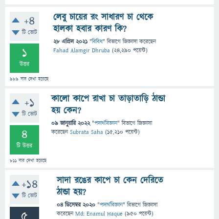
লেবু চায়ের রং সাধারণ চা থেকে
+4
হালকা হবার কারণ কি?
টি ভোট
28 এপ্রিল 2021
"
বিবিধ
" বিভাগে
জিজ্ঞাসা
করেছেন
1
Fahad Alamgir Dhruba
(
24,290
পয়েন্ট)
উত্তর
989
বার দেখা হয়েছে
কালো কাপে রাখা চা তাড়াতাড়ি ঠান্ডা
+1
হয় কেন?
টি ভোট
09 জানুয়ারি 2022
"
পদার্থবিজ্ঞান
" বিভাগে
জিজ্ঞাসা
4
করেছেন
Subrata Saha
(
15,210
পয়েন্ট)
টি উত্তর
811
বার দেখা হয়েছে
সাদা রঙের কাপে চা কেন দেরিতে
+14
ঠান্ডা হয়?
টি ভোট
04 ডিসেম্বর 2020
"
পদার্থবিজ্ঞান
" বিভাগে
জিজ্ঞাসা
5
করেছেন
Md: Enamul Haque
(
950
পয়েন্ট)