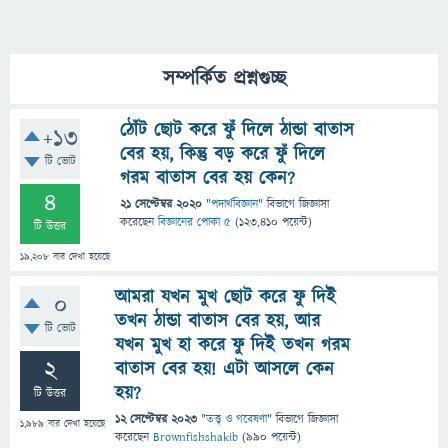
সম্পর্কিত প্রশ্নগুচ্ছ
ঠোঁট ছোট করে ফুঁ দিলে ঠান্ডা বাতাস
+13
বের হয়, কিন্তু বড় করে ফুঁ দিলে
টি ভোট
গরম বাতাস বের হয় কেন?
4
21 সেপ্টেম্বর 2020
"
পদার্থবিজ্ঞান
" বিভাগে
জিজ্ঞাসা
করেছেন
বিজ্ঞানের পোকা ৫
(
123,410
পয়েন্ট)
টি উত্তর
19,208
বার দেখা হয়েছে
আমরা যখন মুখ ছোট করে ফু দিই
0
তখন ঠান্ডা বাতাস বের হয়, আর
টি ভোট
যখন মুখ হা করে ফু দিই তখন গরম
2
বাতাস বের হয়! এটা আসলে কেন
হয়?
টি উত্তর
12 সেপ্টেম্বর 2023
"
তত্ত্ব ও গবেষণা
" বিভাগে
জিজ্ঞাসা
1,989
বার দেখা হয়েছে
করেছেন
Brownfishshakib
(
990
পয়েন্ট)