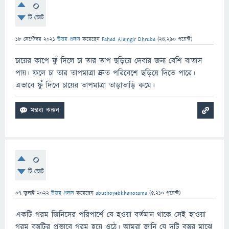
0
টি ভোট
18 সেপ্টেম্বর 2021
উত্তর প্রদান
করেছেন
Fahad Alamgir Dhruba
(
24,290
পয়েন্ট)
চায়ের কাপে ফুঁ দিলে চা তার তাপ ছড়িয়ে দেবার জন্য বেশি বাতাস
পায়। ফলে চা তার তাপমাত্রা দ্রুত পরিবেশে ছড়িয়ে দিতে পারে।
এভাবে ফুঁ দিলে চায়ের তাপমাত্রা তাড়াতাড়ি কমে।
0
টি ভোট
07 জুলাই 2022
উত্তর প্রদান
করেছেন
abushoyebkhanosama
(
5,210
পয়েন্ট)
একটি গরম জিনিসের পরিপার্শে যে হওয়া বর্তমান থাকে সেই হাওয়া
গরম বস্তুটির প্রভাবে গরম হয়ে ওঠে। আমরা জানি যে দুটি বস্তুর মাঝে