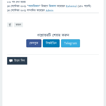
828
বার দেখা হয়েছে
14 সেপ্টেম্বর 2021
"
পদার্থবিজ্ঞান
" বিভাগে
জিজ্ঞাসা
করেছেন
Rahemul
(
150
পয়েন্ট)
14 সেপ্টেম্বর 2021
সম্পাদিত
করেছেন
Admin
ফুঁ
কারণ
প্রশ্নোত্তরটি শেয়ার করুন
ফেসবুক
লিঙ্কইডিন
Telegram