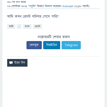
392
বার দেখা হয়েছে
06 সেপ্টেম্বর 2021
"
প্রযুক্তি
" বিভাগে
জিজ্ঞাসা
করেছেন
shahadat
(
2,110
পয়েন্ট)
আমি কখন রোবট বাটলার পেতে পারি?
আমি
-
কখন
রোবট
প্রশ্নোত্তরটি শেয়ার করুন
ফেসবুক
লিঙ্কইডিন
Telegram