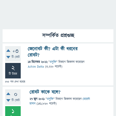
সম্পর্কিত প্রশ্নগুচ্ছ
জেনোবট কী? এটা কী ধরনের
+3
রোবট?
টি ভোট
14 ডিসেম্বর 2022
"
প্রযুক্তি
" বিভাগে
জিজ্ঞাসা
করেছেন
2
Ashim Datta
(
3,220
পয়েন্ট)
টি উত্তর
475
বার দেখা হয়েছে
রোবট কাকে বলে?
0
27 জুন 2021
"
প্রযুক্তি
" বিভাগে
জিজ্ঞাসা
করেছেন
মেহেদী
টি ভোট
হাসান
(
141,860
পয়েন্ট)
1