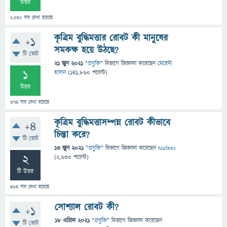
উত্তর
2,232
বার দেখা হয়েছে
কৃত্রিম বুদ্ধিমত্তার রোবট কী মানুষের
+1
সমকক্ষ হয়ে উঠছে?
টি ভোট
21 জুন 2021
"
প্রযুক্তি
" বিভাগে
জিজ্ঞাসা
করেছেন
মেহেদী
1
হাসান
(
141,860
পয়েন্ট)
উত্তর
374
বার দেখা হয়েছে
কৃত্রিম বুদ্ধিমত্তাসম্পন্ন রোবট কীভাবে
+4
চিন্তা করে?
টি ভোট
13 জুন 2021
"
প্রযুক্তি
" বিভাগে
জিজ্ঞাসা
করেছেন
Nafees
2
(
2,630
পয়েন্ট)
টি উত্তর
464
বার দেখা হয়েছে
সোশ্যাল রোবট কী?
+1
18 এপ্রিল 2021
"
প্রযুক্তি
" বিভাগে
জিজ্ঞাসা
করেছেন
টি ভোট