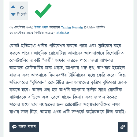
0
টি ভোট
06 সেপ্টেম্বর 2021
উত্তর প্রদান
করেছেন
Tamim Hossain
(
12,990
পয়েন্ট)
06 সেপ্টেম্বর 2021
নির্বাচিত
করেছেন
shahadat
রোবট ইতিমধ্যে পানীয় পরিবেশন করতে পারে এবং স্যুটকেস বহন
করতে পারে। আধুনিক রোবোটিক্স আমাদের আলাদাভাবে বিশেষায়িত
রোবটগুলির একটি "কর্মী" অফার করতে পারে: তারা আপনার
আমাজন ডেলিভারির জন্য প্রস্তুত, আপনার গরু দুধ, আপনার ইমেইল
সাজান এবং আপনাকে বিমানবন্দর টার্মিনালের মধ্যে ফেরি করে। কিন্তু
সত্যিকারের "বুদ্ধিমান" রোবটটির জন্য আমাদের কৃত্রিম বুদ্ধিমত্তা ক্র্যাক
করতে হবে। আসল প্রশ্ন হল আপনি আপনার দাদীর সাথে রোবটিক
বাটলারকে বাড়িতে একা রেখে যাবেন কিনা। এবং জাপান 2025
সালের মধ্যে তার বয়স্কদের জন্য রোবোটিক সহায়তাকারীদের লক্ষ্য
রাখার লক্ষ্য নিয়ে, আমরা এখন এটি সম্পর্কে কঠোরভাবে চিন্তা করছি।