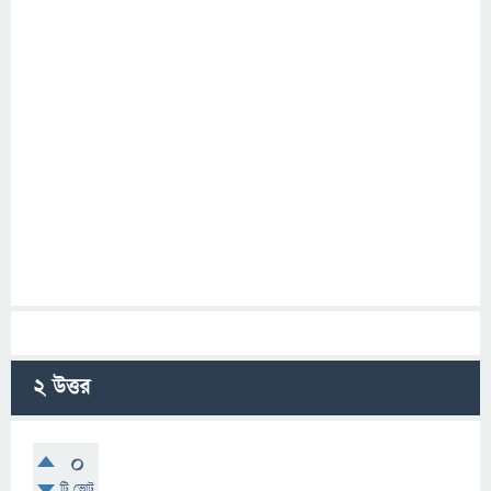
2
উত্তর
0
টি ভোট