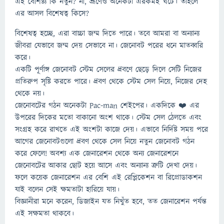
এই বৈশিষ্ট্য কি নতুন? না, ভ্রূণেও অনেকটা এরকমই ঘটে। তাহলে
এর আসল বিশেষত্ব কিসে?
বিশেষত্ব হচ্ছে, এরা বাচ্চা জম্ম দিতে পারে। তবে আমরা বা অন্যান্য
জীবরা যেভাবে জম্ম দেয় সেভাবে না। জেনোবট পরের ধনে মাতব্বরি
করে।
একটি পূর্ণাঙ্গ জেনোবট স্টেম সেলের দ্রবণে ছেড়ে দিলে সেটি নিজের
প্রতিরুপ সৃষ্টি করতে পারে। দ্রবণ থেকে স্টেম সেল নিয়ে, নিজের দেহ
থেকে নয়।
জেনোবটের গঠন অনেকটা Pac-man শেইপের। একদিকে ❤️ এর
উপরের দিকের মতো বাকানো অংশ থাকে। স্টেম সেল ঠেলতে এবং
সংগ্রহ করে রাখতে এই অংশটা কাজে দেয়। এভাবে নির্দিষ্ট সময় পরে
আগের জেনোবটগুলো দ্রবণ থেকে সেল নিয়ে নতুন জেনোবট গঠন
করে ফেলে! অবশ্য এক জেনারেশন থেকে অন্য জেনারেশনে
জেনোবটের আকার ছোট হয়ে আসে এবং অন্যান্য ত্রুটি দেখা দেয়।
ফলে কয়েক জেনারেশন এর বেশি এই রেপ্লিকেশন বা রিপ্রোডাকশন
যাই বলেন সেই ক্ষমতাটা হারিয়ে যায়।
বিজ্ঞানীরা মনে করেন, ডিজাইন যত নিখুঁত হবে, তত জেনারেশন পর্যন্ত
এই সক্ষমতা থাকবে।