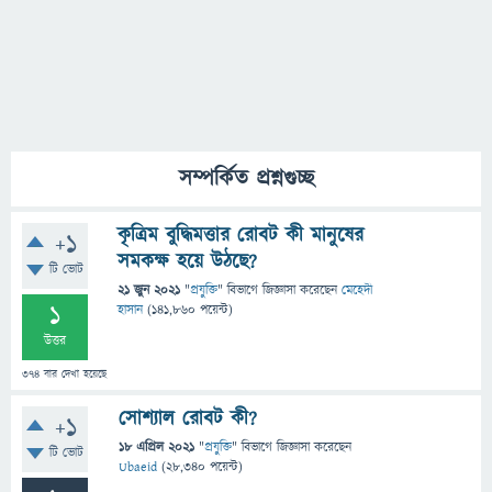
সম্পর্কিত প্রশ্নগুচ্ছ
কৃত্রিম বুদ্ধিমত্তার রোবট কী মানুষের
+1
সমকক্ষ হয়ে উঠছে?
টি ভোট
21 জুন 2021
"
প্রযুক্তি
" বিভাগে
জিজ্ঞাসা
করেছেন
মেহেদী
1
হাসান
(
141,860
পয়েন্ট)
উত্তর
374
বার দেখা হয়েছে
সোশ্যাল রোবট কী?
+1
18 এপ্রিল 2021
"
প্রযুক্তি
" বিভাগে
জিজ্ঞাসা
করেছেন
টি ভোট
Ubaeid
(
28,340
পয়েন্ট)