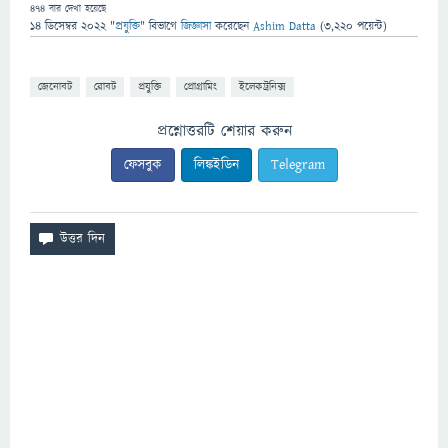
474
বার দেখা হয়েছে
14 ডিসেম্বর 2022
"
প্রযুক্তি
" বিভাগে
জিজ্ঞাসা
করেছেন
Ashim Datta
(
3,220
পয়েন্ট)
জেনোবট
রোবট
প্রযুক্তি
প্রোগ্রামিং
ইলেকট্রনিক্স
প্রশ্নোত্তরটি শেয়ার করুন
ফেসবুক
লিঙ্কইডিন
Telegram