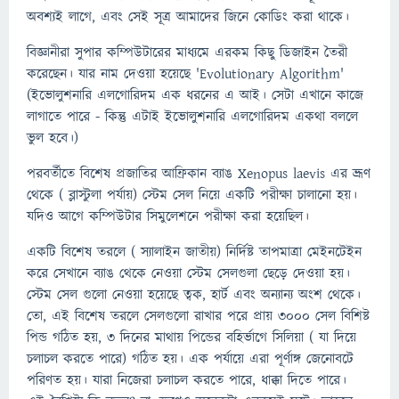
অবশ্যই লাগে, এবং সেই সূত্র আমাদের জিনে কোডিং করা থাকে।
বিজ্ঞানীরা সুপার কম্পিউটারের মাধ্যমে এরকম কিছু ডিজাইন তৈরী
করেছেন। যার নাম দেওয়া হয়েছে 'Evolutionary Algorithm'
(ইভোলুশনারি এলগোরিদম এক ধরনের এ আই। সেটা এখানে কাজে
লাগাতে পারে - কিন্তু এটাই ইভোলুশনারি এলগোরিদম একথা বললে
ভুল হবে।)
পরবর্তীতে বিশেষ প্রজাতির আফ্রিকান ব্যাঙ Xenopus laevis এর ভ্রূণ
থেকে ( ব্লাস্টুলা পর্যায়) স্টেম সেল নিয়ে একটি পরীক্ষা চালানো হয়।
যদিও আগে কম্পিউটার সিমুলেশনে পরীক্ষা করা হয়েছিল।
একটি বিশেষ তরলে ( স্যালাইন জাতীয়) নির্দিষ্ট তাপমাত্রা মেইনটেইন
করে সেখানে ব্যাঙ থেকে নেওয়া স্টেম সেলগুলা ছেড়ে দেওয়া হয়।
স্টেম সেল গুলো নেওয়া হয়েছে ত্বক, হার্ট এবং অন্যান্য অংশ থেকে।
তো, এই বিশেষ তরলে সেলগুলো রাখার পরে প্রায় ৩০০০ সেল বিশিষ্ট
পিন্ড গঠিত হয়, ৩ দিনের মাথায় পিন্ডের বহির্ভাগে সিলিয়া ( যা দিয়ে
চলাচল করতে পারে) গঠিত হয়। এক পর্যায়ে এরা পূর্ণাঙ্গ জেনোবটে
পরিণত হয়। যারা নিজেরা চলাচল করতে পারে, ধাক্কা দিতে পারে।