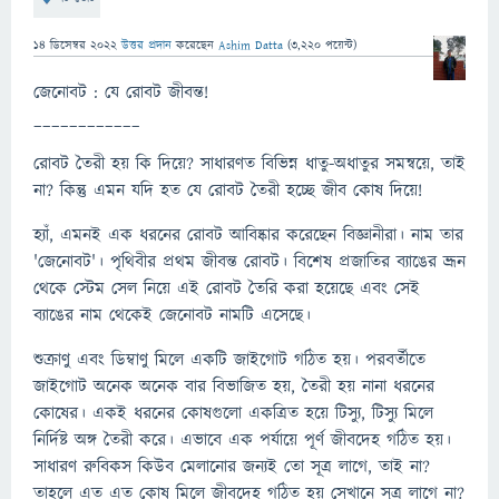
14 ডিসেম্বর 2022
উত্তর প্রদান
করেছেন
Ashim Datta
(
3,220
পয়েন্ট)
জেনোবট : যে রোবট জীবন্ত!
____________
রোবট তৈরী হয় কি দিয়ে? সাধারণত বিভিন্ন ধাতু-অধাতুর সমন্বয়ে, তাই
না? কিন্তু এমন যদি হত যে রোবট তৈরী হচ্ছে জীব কোষ দিয়ে!
হ্যাঁ, এমনই এক ধরনের রোবট আবিষ্কার করেছেন বিজ্ঞানীরা। নাম তার
'জেনোবট'। পৃথিবীর প্রথম জীবন্ত রোবট। বিশেষ প্রজাতির ব্যাঙের ভ্রূন
থেকে স্টেম সেল নিয়ে এই রোবট তৈরি করা হয়েছে এবং সেই
ব্যাঙের নাম থেকেই জেনোবট নামটি এসেছে।
শুক্রাণু এবং ডিম্বাণু মিলে একটি জাইগোট গঠিত হয়। পরবর্তীতে
জাইগোট অনেক অনেক বার বিভাজিত হয়, তৈরী হয় নানা ধরনের
কোষের। একই ধরনের কোষগুলো একত্রিত হয়ে টিস্যু, টিস্যু মিলে
নির্দিষ্ট অঙ্গ তৈরী করে। এভাবে এক পর্যায়ে পূর্ণ জীবদেহ গঠিত হয়।
সাধারণ রুবিকস কিউব মেলানোর জন্যই তো সূত্র লাগে, তাই না?
তাহলে এত এত কোষ মিলে জীবদেহ গঠিত হয় সেখানে সূত্র লাগে না?