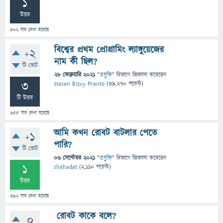
1
উত্তর
302
বার দেখা হয়েছে
বিশ্বের প্রথম প্রোগ্রামিং ল্যাঙ্গুয়েজের
+2
নাম কী ছিল?
টি ভোট
28 ফেব্রুয়ারি 2021
"
প্রযুক্তি
" বিভাগে
জিজ্ঞাসা
করেছেন
3
Hasan Rizvy Pranto
(
39,270
পয়েন্ট)
টি উত্তর
655
বার দেখা হয়েছে
আমি কখন রোবট বাটলার পেতে
+1
পারি?
টি ভোট
06 সেপ্টেম্বর 2021
"
প্রযুক্তি
" বিভাগে
জিজ্ঞাসা
করেছেন
1
shahadat
(
2,110
পয়েন্ট)
উত্তর
392
বার দেখা হয়েছে
রোবট কাকে বলে?
0