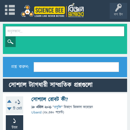
লগ ইন
প্রশ্ন করুন:
সোশ্যাল ট্যাগধারী সাম্প্রতিক প্রশ্নগুলো
সোশ্যাল রোবট কী?
+1
18 এপ্রিল 2021
"
প্রযুক্তি
" বিভাগে
জিজ্ঞাসা
করেছেন
টি ভোট
Ubaeid
(
28,340
পয়েন্ট)
1
উত্তর