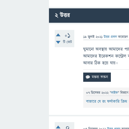
2
উত্তর
+1
19 জুলাই 2021
উত্তর প্রদান
করেছে
টি ভোট
ঘুমানো অবস্থায় আমাদের প্য
আমাদের ইরেকশন কন্ট্রোল 
আবার ঠিক হয়ে যায়।
07 ডিসেম্বর 2022
"
লাইফ
" বিভাগে
বাজারে যে রং ফর্সাকারি ক্রি
0