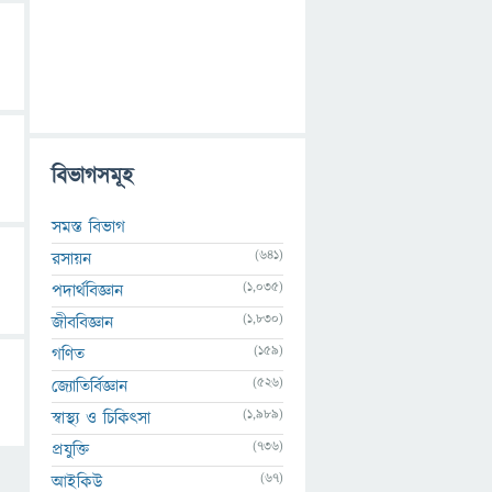
বিভাগসমূহ
সমস্ত বিভাগ
(641)
রসায়ন
(1,035)
পদার্থবিজ্ঞান
(1,830)
জীববিজ্ঞান
(159)
গণিত
(526)
জ্যোতির্বিজ্ঞান
(1,989)
স্বাস্থ্য ও চিকিৎসা
(736)
প্রযুক্তি
(67)
আইকিউ