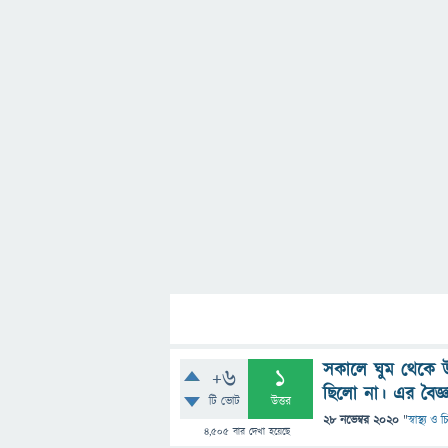
সকালে ঘুম থেকে উ
+6
1
ছিলো না। এর বৈজ্ঞা
টি ভোট
উত্তর
28 নভেম্বর 2020
"
স্বাস্থ্য ও
4,505
বার দেখা হয়েছে