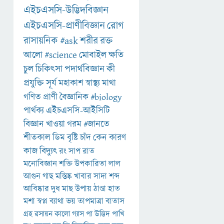
এইচএসসি-উদ্ভিদবিজ্ঞান
এইচএসসি-প্রাণীবিজ্ঞান
রোগ
রাসায়নিক
#ask
শরীর
রক্ত
আলো
#science
মোবাইল
ক্ষতি
চুল
চিকিৎসা
পদার্থবিজ্ঞান
কী
প্রযুক্তি
সূর্য
মহাকাশ
স্বাস্থ্য
মাথা
গণিত
প্রাণী
বৈজ্ঞানিক
#biology
পার্থক্য
এইচএসসি-আইসিটি
বিজ্ঞান
খাওয়া
গরম
#জানতে
শীতকাল
ডিম
বৃষ্টি
চাঁদ
কেন
কারণ
কাজ
বিদ্যুৎ
রং
সাপ
রাত
মনোবিজ্ঞান
শক্তি
উপকারিতা
লাল
আগুন
গাছ
মস্তিষ্ক
খাবার
সাদা
শব্দ
আবিষ্কার
দুধ
মাছ
উপায়
ঠাণ্ডা
হাত
মশা
স্বপ্ন
ব্যাথা
ভয়
তাপমাত্রা
বাতাস
গ্রহ
রসায়ন
কালো
গ্যাস
পা
উদ্ভিদ
পাখি