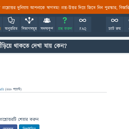
তির প্রশ্নোত্তর দুনিয়ায় আপনাকে স্বাগতম! প্রশ্ন-উত্তর দিয়ে জিতে নিন পুরস্কার, বিস্ত
!
অনুত্তরিত
বিভাগসমূহ
সদস্যবৃন্দ
প্রশ্ন করুন
FAQ
চ্যাট রুম
ঁড়িয়ে থাকতে দেখা যায় কেন?
afii
(
220
পয়েন্ট)
প্রশ্নোত্তরটি শেয়ার করুন