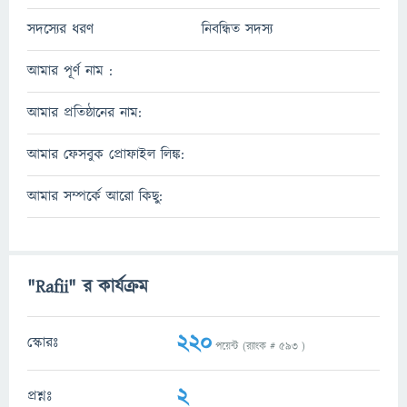
সদস্যের ধরণ
নিবন্ধিত সদস্য
আমার পূর্ণ নাম :
আমার প্রতিষ্ঠানের নাম:
আমার ফেসবুক প্রোফাইল লিঙ্ক:
আমার সম্পর্কে আরো কিছু:
"Rafii" র কার্যক্রম
220
স্কোরঃ
পয়েন্ট (র‌্যাংক #
593
)
2
প্রশ্নঃ