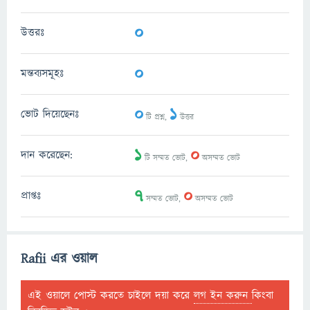
0
উত্তরঃ
0
মন্তব্যসমূহঃ
0
1
ভোট দিয়েছেনঃ
টি প্রশ্ন,
উত্তর
1
0
দান করেছেন:
টি সম্মত ভোট,
অসম্মত ভোট
7
0
প্রাপ্তঃ
সম্মত ভোট,
অসম্মত ভোট
Rafii এর ওয়াল
এই ওয়ালে পোস্ট করতে চাইলে দয়া করে
লগ ইন করুন
কিংবা