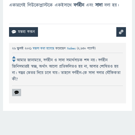
একারণেই লিউকোপ্লাস্টকে একইসাথে
বর্ণহীন
এবং
সাদা
বলা হয়।
26 জুলাই 2021
মন্তব্য করা হয়েছে
করেছেন
Nafees
(
2,630
পয়েন্ট)
আমার জানামতে, বর্ণহীন ও সাদা সমার্থবাচক শব্দ নয়। বর্ণহীন
জিনিসমাত্রই স্বচ্ছ, অর্থাৎ আলো প্রতিফলিতও হয় না, আবার শোষিতও হয়
না। বস্তুর ভেতর দিয়ে চলে যায়। তাহলে বর্ণহীন-কে সাদা বলার যৌক্তিকতা
কী?