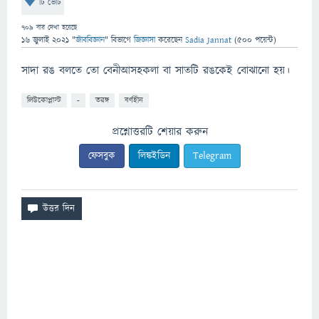
টি ভোট
709
বার দেখা হয়েছে
16 জুলাই 2021
"
জীববিজ্ঞান
" বিভাগে
জিজ্ঞাসা
করেছেন
Sadia Jannat
(
500
পয়েন্ট)
সাদা রঙ বলতে তো বেনীআসহকলা বা সাতটি রঙকেই বোঝানো হয়।
লিউকোপ্লাস্ট
-
তরঙ্গ
বর্ণহীন
প্রশ্নোত্তরটি শেয়ার করুন
ফেসবুক
লিঙ্কইডিন
Telegram