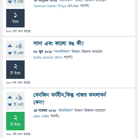
31 জানুয়ারি 2021
"
জীববিজ্ঞান
" বিভাগে
জিজ্ঞাসা
করেছেন
টি ভোট
Samsun Nahar Priya
(
47,710
পয়েন্ট)
1
উত্তর
366
বার দেখা হয়েছে
সাদা এবং কালো রঙ কী?
+4
30 জুন 2021
"
পদার্থবিজ্ঞান
" বিভাগে
জিজ্ঞাসা
করেছেন
টি ভোট
Sadia Jannat
(
500
পয়েন্ট)
2
টি উত্তর
997
বার দেখা হয়েছে
বেনজিন বর্নহীন,কিন্তু গাজর কমলাবর্ন
+9
কেন?
টি ভোট
24 নভেম্বর 2020
"
জীববিজ্ঞান
" বিভাগে
জিজ্ঞাসা
করেছেন
2
Ador
(
240
পয়েন্ট)
টি উত্তর
788
বার দেখা হয়েছে