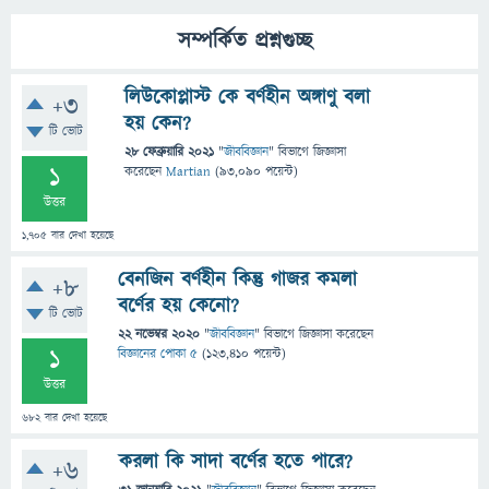
সম্পর্কিত প্রশ্নগুচ্ছ
লিউকোপ্লাস্ট কে বর্ণহীন অঙ্গাণু বলা
+3
হয় কেন?
টি ভোট
28 ফেব্রুয়ারি 2021
"
জীববিজ্ঞান
" বিভাগে
জিজ্ঞাসা
1
করেছেন
Martian
(
93,090
পয়েন্ট)
উত্তর
1,705
বার দেখা হয়েছে
বেনজিন বর্ণহীন কিন্তু গাজর কমলা
+8
বর্ণের হয় কেনো?
টি ভোট
22 নভেম্বর 2020
"
জীববিজ্ঞান
" বিভাগে
জিজ্ঞাসা
করেছেন
1
বিজ্ঞানের পোকা ৫
(
123,410
পয়েন্ট)
উত্তর
682
বার দেখা হয়েছে
করলা কি সাদা বর্ণের হতে পারে?
+6