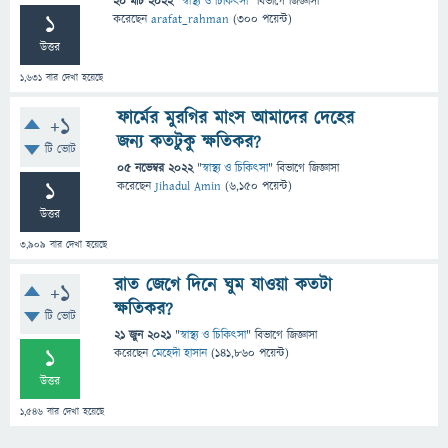
20 মার্চ 2022
"
স্বাস্থ্য ও চিকিৎসা
" বিভাগে
জিজ্ঞাসা
1
করেছেন
arafat_rahman
(
300
পয়েন্ট)
উত্তর
1,631
বার দেখা হয়েছে
ফার্মের মুরগির মাংস আমাদের দেহের
+1
জন্য কতটুকু ক্ষতিকর?
টি ভোট
05 নভেম্বর 2022
"
স্বাস্থ্য ও চিকিৎসা
" বিভাগে
জিজ্ঞাসা
1
করেছেন
Jihadul Amin
(
6,150
পয়েন্ট)
উত্তর
3,909
বার দেখা হয়েছে
রাত জেগে দিনে ঘুম যাওয়া কতটা
+1
ক্ষতিকর?
টি ভোট
21 জুন 2021
"
স্বাস্থ্য ও চিকিৎসা
" বিভাগে
জিজ্ঞাসা
1
করেছেন
মেহেদী হাসান
(
141,860
পয়েন্ট)
উত্তর
1,546
বার দেখা হয়েছে