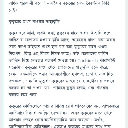
অধিক পুরুষালী করে।" - এইসব বক্তব্যের কোন বৈজ্ঞানিক ভিত্তি
নেই।
কুকুরের মাংস খাওয়ার স্বাস্থ্যঝুঁকি :
কুকুর ধরে আনা, জবাই করা, কুকুরের মাংস খাওয়া ইত্যাদি ফলে
র‍্যাবিস বা জালাতঙ্ক হওয়ার ঝুঁকি আছে। অনেকের ধারণা রান্না করার
সময় তাপে ভাইরাস ধ্বংস হয়ে যায় তাই কুকুরের মাংস খাওয়া
নিরাপদ। কিন্তু এই বিষয়ে দ্বিমত আছে। তাই ভোক্তাদের র‍্যাবিস
ভ্যাক্সিন দিয়ে নেওয়ার পরামর্শ দেওয়া হয়। Trichinella প্যারাসাইট
সংক্রমিত কুকুরের মাংস খেলে ভোক্তাদের স্বাস্থ্যঝুঁকি হতে পারে,
যেমন: রক্তনালীতে প্রদাহ, মাংসপেশীতে দুর্বলতা, চোখ ও নাক দিয়ে
রক্তক্ষরণ, এমনকি মৃত্যুও। কুকুরের মাংসে যে ব্যাকটেরিয়ায় প্রভাবে
কলেরা হয় তা পাওয়া যায়। গণহারে কুকুর জবাই এবং খাওয়ার
কলেরা হতে পারে।
কুকুরের ফার্মগুলোতে তাদের বিভিন্ন রোগ প্রতিরোধের জন্য ব্যাপকহারে
অ্যান্টিবায়োটিক ও ভ্যাক্সিন দেওয়া হয়। এসব কুকুরের মাংস খেলে
আপনার দেহেও কোন অ্যান্টিবায়োটিক কাজ করবেনা। অর্থাৎ,
অ্যান্টিবায়োটিক রেজিস্ট্যান্স। এছাড়াও কুকুরের মাংসের সাথে নানা