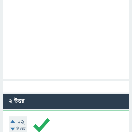
2
উত্তর
+2
টি ভোট