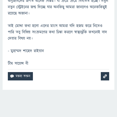
অণুজীবদের জগত অনেক বিস্তর। যা ক্রমে ক্রমে বিবর্তিত হচ্ছে। নতুন
নতুন স্ট্রেইনের জন্ম দিচ্ছে যার অনকিছু আমরা জানলেও অনেককিছুই
রয়েছে অজানা।
তাই মোদ্দা কথা হলো এদের মাংস আমরা যদি হজম করে নিতেও
পারি তবু বিভিন্ন সংক্রমণের কথা চিন্তা করলে স্বাস্থ্যঝুঁকি কখনোই বাদ
দেয়ার বিষয় নয়।
- মুহাম্মদ শাহেদ রাইয়ান
টীম সায়েন্স বী