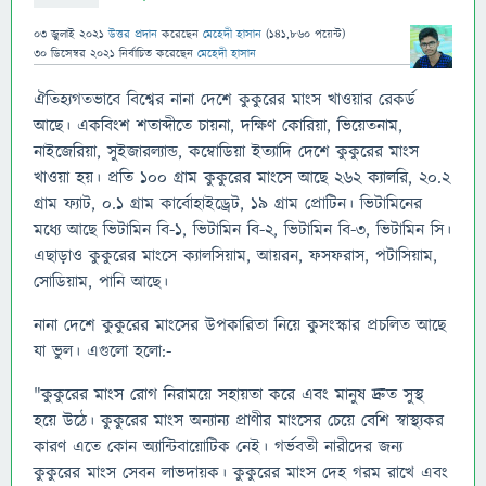
03 জুলাই 2021
উত্তর প্রদান
করেছেন
মেহেদী হাসান
(
141,860
পয়েন্ট)
30 ডিসেম্বর 2021
নির্বাচিত
করেছেন
মেহেদী হাসান
ঐতিহ্যগতভাবে বিশ্বের নানা দেশে কুকুরের মাংস খাওয়ার রেকর্ড
আছে। একবিংশ শতাব্দীতে চায়না, দক্ষিণ কোরিয়া, ভিয়েতনাম,
নাইজেরিয়া, সুইজারল্যান্ড, কম্বোডিয়া ইত্যাদি দেশে কুকুরের মাংস
খাওয়া হয়। প্রতি ১০০ গ্রাম কুকুরের মাংসে আছে ২৬২ ক্যালরি, ২০.২
গ্রাম ফ্যাট, ০.১ গ্রাম কার্বোহাইড্রেট, ১৯ গ্রাম প্রোটিন। ভিটামিনের
মধ্যে আছে ভিটামিন বি-১, ভিটামিন বি-২, ভিটামিন বি-৩, ভিটামিন সি।
এছাড়াও কুকুরের মাংসে ক্যালসিয়াম, আয়রন, ফসফরাস, পটাসিয়াম,
সোডিয়াম, পানি আছে।
নানা দেশে কুকুরের মাংসের উপকারিতা নিয়ে কুসংস্কার প্রচলিত আছে
যা ভুল। এগুলো হলো:-
"কুকুরের মাংস রোগ নিরাময়ে সহায়তা করে এবং মানুষ দ্রুত সুস্থ
হয়ে উঠে। কুকুরের মাংস অন্যান্য প্রাণীর মাংসের চেয়ে বেশি স্বাস্থ্যকর
কারণ এতে কোন অ্যান্টিবায়োটিক নেই। গর্ভবতী নারীদের জন্য
কুকুরের মাংস সেবন লাভদায়ক। কুকুরের মাংস দেহ গরম রাখে এবং