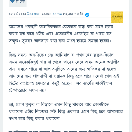
টি ভোট
08 মার্চ 2023
উত্তর প্রদান
করেছেন
Admin
(
71,360
পয়েন্ট)
আমাদের পকস্থলী স্বাভাবিকভাবে যেকোনো রান্না করা মাংস হজম
করার মত করে গঠিত এবং প্রয়োজনীয় এনজাইম বা পাচক রস
সম্মৃদ্ধ। সুতরাং ভালভাবে রান্না করা মাংস হজমে সমস্যা হবেনা।
কিন্তু সমস্যা অন্যদিকে। স্ট্রে অ্যানিমাল বা পথঘাটের কুকুর-বিড়াল
এমন অনেককিছুই খায় যা থেকে তাদের দেহে এমন অনেক অণুজীব
বাসা বাধতে পারে যা আপাতদৃষ্টিতে তাদের জন্য ক্ষতিকর না হলেও
আমাদের জন্য প্রাণঘাতী বা ভয়ানক কিছু হতে পারে। দেখা গেল হাই
হিটের রান্নাতেও সেসবের কিছুই হচ্ছেনা। সব জার্মের সার্ভাইভাল
টেম্পারেচার সমান নয়।
হ্যা, কোন কুকুর বা বিড়ালে এমন কিছু থাকবে আর কোনটাতে
থাকবেনা এটার নিশ্চয়তা নেই কিন্তু একবার এমন কিছু চলে আসলেতো
তখন আর কিছু করার থাকবেনা।