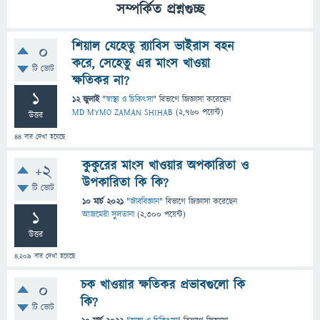
সম্পর্কিত প্রশ্নগুচ্ছ
শিয়াল যেহেতু র‍্যাবিস ভাইরাস বহন
0
করে, সেহেতু এর মাংস খাওয়া
টি ভোট
ক্ষতিকর না?
1
12 জুলাই
"
স্বাস্থ্য ও চিকিৎসা
" বিভাগে
জিজ্ঞাসা
করেছেন
MD MYMO ZAMAN SHIHAB
(
2,760
পয়েন্ট)
উত্তর
44
বার দেখা হয়েছে
কুকুরের মাংস খাওয়ার অপকারিতা ও
+2
উপকারিতা কি কি?
টি ভোট
10 মার্চ 2021
"
জীববিজ্ঞান
" বিভাগে
জিজ্ঞাসা
করেছেন
1
আজমেরী সুলতানা
(
2,300
পয়েন্ট)
উত্তর
4,209
বার দেখা হয়েছে
চক খাওয়ার ক্ষতিকর প্রভাবগুলো কি
0
কি?
টি ভোট