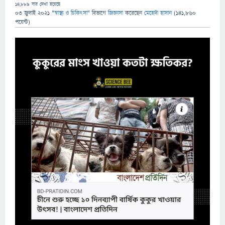
14,889
বার দেখা হয়েছে
03 জুলাই 2021
"
স্বাস্থ্য ও চিকিৎসা
" বিভাগে
জিজ্ঞাসা
করেছেন
মেহেদী হাসান
(
141,860
পয়েন্ট)