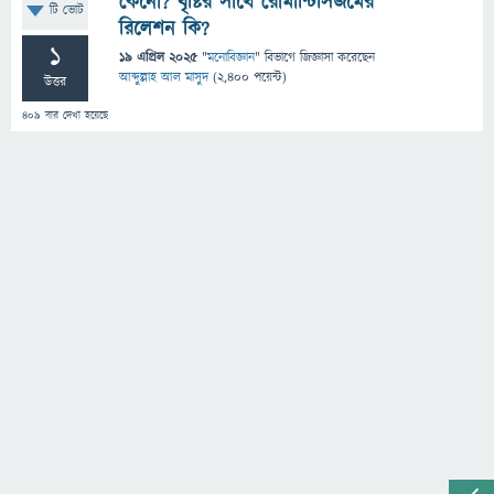
কেনো? বৃষ্টির সাথে রোমান্টিসিজমের
টি ভোট
রিলেশন কি?
1
19 এপ্রিল 2025
"
মনোবিজ্ঞান
" বিভাগে
জিজ্ঞাসা
করেছেন
আব্দুল্লাহ আল মাসুদ
(
2,400
পয়েন্ট)
উত্তর
409
বার দেখা হয়েছে