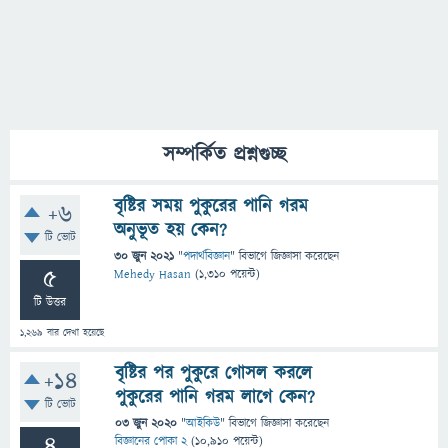
সম্পর্কিত প্রশ্নগুচ্ছ
বৃষ্টির সময় পুকুরের পানি গরম
+6
অনুভূত হয় কেন?
টি ভোট
30 জুন 2021
"
পদার্থবিজ্ঞান
" বিভাগে
জিজ্ঞাসা
করেছেন
5
Mehedy Hasan
(
1,310
পয়েন্ট)
টি উত্তর
1,269
বার দেখা হয়েছে
বৃষ্টির পর পুকুরে গোসল করলে
+14
পুকুরের পানি গরম লাগে কেন?
টি ভোট
03 জুন 2020
"
আইকিউ
" বিভাগে
জিজ্ঞাসা
করেছেন
4
বিজ্ঞানের পোকা 2
(
10,910
পয়েন্ট)