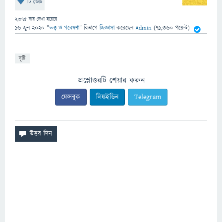
টি ভোট
2,375
বার দেখা হয়েছে
16 জুন 2020
"
তত্ত্ব ও গবেষণা
" বিভাগে
জিজ্ঞাসা
করেছেন
Admin
(
71,360
পয়েন্ট)
বৃষ্টি
প্রশ্নোত্তরটি শেয়ার করুন
ফেসবুক
লিঙ্কইডিন
Telegram