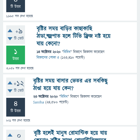
টি উত্তর
1,995
বার দেখা হয়েছে
বৃষ্টির সময় বাড়ির কাছাকাছি
+9
ঠাডা,ব্জ্রপাত হলে টিভি ফ্রিজ নষ্ট হয়ে
টি ভোট
যায় কেনো?
1
14 অক্টোবর 2020
"
বিবিধ
" বিভাগে
জিজ্ঞাসা
করেছেন
বিজ্ঞানের পোকা ৫
(
123,410
পয়েন্ট)
উত্তর
3,058
বার দেখা হয়েছে
বৃষ্টির সময় বাসার ভেতর এর সবকিছু
+12
ঠাণ্ডা হয়ে যায় কেন?
টি ভোট
23 অক্টোবর 2020
"
বিবিধ
" বিভাগে
জিজ্ঞাসা
করেছেন
4
Saniha
(
24,580
পয়েন্ট)
টি উত্তর
821
বার দেখা হয়েছে
বৃষ্টি হলেই মানুষ রোমান্টিক হয়ে যায়
0