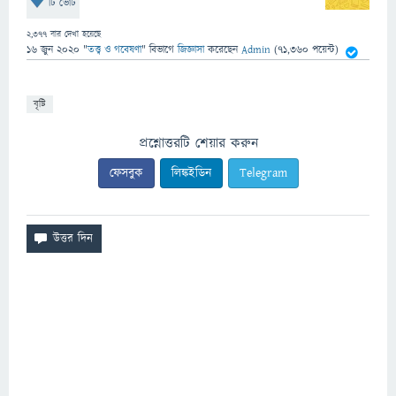
টি ভোট
2,377
বার দেখা হয়েছে
16 জুন 2020
"
তত্ত্ব ও গবেষণা
" বিভাগে
জিজ্ঞাসা
করেছেন
Admin
(
71,360
পয়েন্ট)
বৃষ্টি
প্রশ্নোত্তরটি শেয়ার করুন
ফেসবুক
লিঙ্কইডিন
Telegram