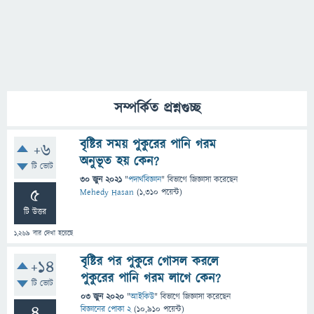
সম্পর্কিত প্রশ্নগুচ্ছ
বৃষ্টির সময় পুকুরের পানি গরম
+6
অনুভূত হয় কেন?
টি ভোট
30 জুন 2021
"
পদার্থবিজ্ঞান
" বিভাগে
জিজ্ঞাসা
করেছেন
5
Mehedy Hasan
(
1,310
পয়েন্ট)
টি উত্তর
1,269
বার দেখা হয়েছে
বৃষ্টির পর পুকুরে গোসল করলে
+14
পুকুরের পানি গরম লাগে কেন?
টি ভোট
03 জুন 2020
"
আইকিউ
" বিভাগে
জিজ্ঞাসা
করেছেন
4
বিজ্ঞানের পোকা 2
(
10,910
পয়েন্ট)