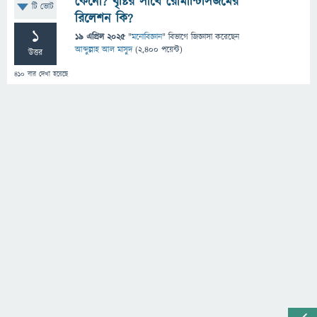
কেনো? বৃষ্টির সাথে রোমান্টিসিজমের
টি ভোট
রিলেশন কি?
1
19 এপ্রিল 2025
"
মনোবিজ্ঞান
" বিভাগে
জিজ্ঞাসা
করেছেন
আব্দুল্লাহ আল মাসুদ
(
2,400
পয়েন্ট)
উত্তর
410
বার দেখা হয়েছে