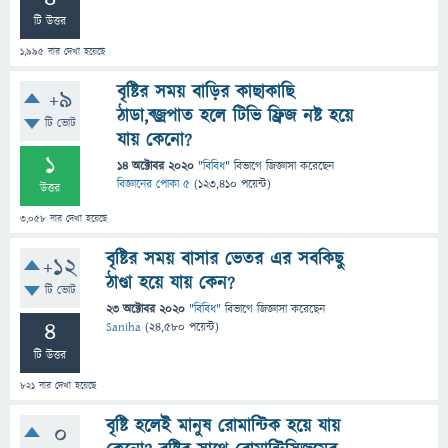
টি উত্তর
1,995
বার দেখা হয়েছে
বৃষ্টির সময় বাড়ির কাছাকাছি
+9
ঠাডা,ব্জ্রপাত হলে টিভি ফ্রিজ নষ্ট হয়ে
টি ভোট
যায় কেনো?
1
14 অক্টোবর 2020
"
বিবিধ
" বিভাগে
জিজ্ঞাসা
করেছেন
বিজ্ঞানের পোকা ৫
(
123,410
পয়েন্ট)
উত্তর
3,058
বার দেখা হয়েছে
বৃষ্টির সময় বাসার ভেতর এর সবকিছু
+12
ঠাণ্ডা হয়ে যায় কেন?
টি ভোট
23 অক্টোবর 2020
"
বিবিধ
" বিভাগে
জিজ্ঞাসা
করেছেন
4
Saniha
(
24,580
পয়েন্ট)
টি উত্তর
821
বার দেখা হয়েছে
বৃষ্টি হলেই মানুষ রোমান্টিক হয়ে যায়
0