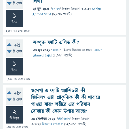
লিখ।
টি ভোট
24 জুন 2021
"
রসায়ন
" বিভাগে
জিজ্ঞাসা
করেছেন
Sabbir
1
Ahmed Sajid
(
8,670
পয়েন্ট)
উত্তর
2,154
বার দেখা হয়েছে
সম্পৃক্ত ফ্যাটি এসিড কী?
+4
24 জুন 2021
"
রসায়ন
" বিভাগে
জিজ্ঞাসা
করেছেন
Sabbir
টি ভোট
Ahmed Sajid
(
8,670
পয়েন্ট)
1
উত্তর
4,620
বার দেখা হয়েছে
ওমেগা 3 ফ্যাটি অ্যাসিডটা কী
+8
জিনিস? এটা প্রাকৃতিক কী কী খাবারে
টি ভোট
পাওয়া যায়? শরীরে এর পরিমান
2
বোঝার কী কোন উপায় আছে?
টি উত্তর
23 সেপ্টেম্বর 2020
"
জীববিজ্ঞান
" বিভাগে
জিজ্ঞাসা
করেছেন
বিজ্ঞানের পোকা ৫
(
123,410
পয়েন্ট)
854
বার দেখা হয়েছে