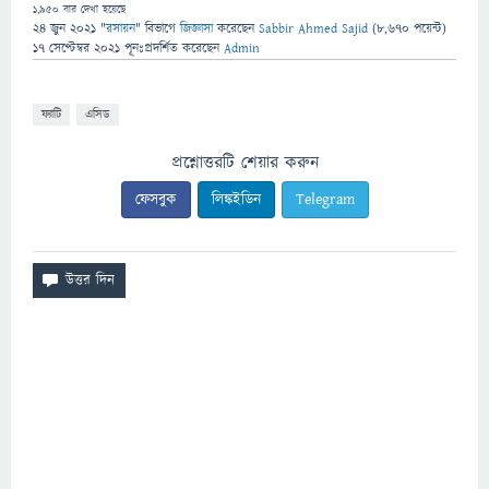
1,950
বার দেখা হয়েছে
24 জুন 2021
"
রসায়ন
" বিভাগে
জিজ্ঞাসা
করেছেন
Sabbir Ahmed Sajid
(
8,670
পয়েন্ট)
17 সেপ্টেম্বর 2021
পূনঃপ্রদর্শিত
করেছেন
Admin
ফ্যাটি
এসিড
প্রশ্নোত্তরটি শেয়ার করুন
ফেসবুক
লিঙ্কইডিন
Telegram