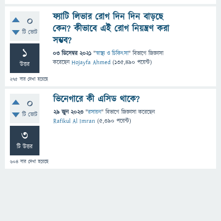
ফ্যাটি লিভার রোগ দিন দিন বাড়ছে
0
কেন? কীভাবে এই রোগ নিয়ন্ত্রণ করা
টি ভোট
সম্ভব?
1
03 ডিসেম্বর 2021
"
স্বাস্থ্য ও চিকিৎসা
" বিভাগে
জিজ্ঞাসা
করেছেন
Hojayfa Ahmed
(
135,490
পয়েন্ট)
উত্তর
275
বার দেখা হয়েছে
ভিনেগারে কী এসিড থাকে?
0
29 জুন 2023
"
রসায়ন
" বিভাগে
জিজ্ঞাসা
করেছেন
টি ভোট
Rafikul Al Imran
(
5,390
পয়েন্ট)
3
টি উত্তর
604
বার দেখা হয়েছে