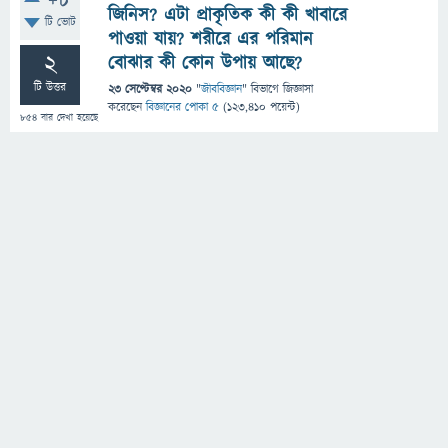
+8
জিনিস? এটা প্রাকৃতিক কী কী খাবারে
টি ভোট
পাওয়া যায়? শরীরে এর পরিমান
2
বোঝার কী কোন উপায় আছে?
টি উত্তর
23 সেপ্টেম্বর 2020
"
জীববিজ্ঞান
" বিভাগে
জিজ্ঞাসা
করেছেন
বিজ্ঞানের পোকা ৫
(
123,410
পয়েন্ট)
854
বার দেখা হয়েছে