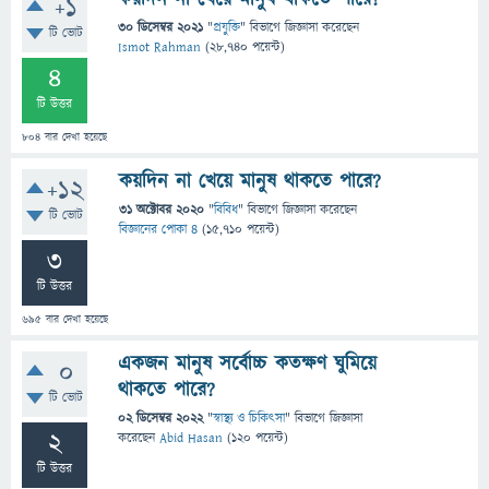
+1
30 ডিসেম্বর 2021
"
প্রযুক্তি
" বিভাগে
জিজ্ঞাসা
করেছেন
টি ভোট
Ismot Rahman
(
28,740
পয়েন্ট)
4
টি উত্তর
804
বার দেখা হয়েছে
কয়দিন না খেয়ে মানুষ থাকতে পারে?
+12
31 অক্টোবর 2020
"
বিবিধ
" বিভাগে
জিজ্ঞাসা
করেছেন
টি ভোট
বিজ্ঞানের পোকা ৪
(
15,710
পয়েন্ট)
3
টি উত্তর
695
বার দেখা হয়েছে
একজন মানুষ সর্বোচ্চ কতক্ষণ ঘুমিয়ে
0
থাকতে পারে?
টি ভোট
02 ডিসেম্বর 2022
"
স্বাস্থ্য ও চিকিৎসা
" বিভাগে
জিজ্ঞাসা
2
করেছেন
Abid Hasan
(
120
পয়েন্ট)
টি উত্তর