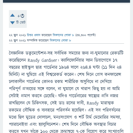
+3
টি ভোট
22 জুন 2021
উত্তর প্রদান
করেছেন
বিজ্ঞানের পোকা ৮
(
54,300
পয়েন্ট)
22 জুন 2021
সম্পাদিত
করেছেন
বিজ্ঞানের পোকা ৮
বৈজ্ঞানিক ডকুমেন্টেশন-সহ সর্বাধিক সময়ের জন্য না-ঘুমানোর রেকর্ডটি
করেছিলেন Randy Gardner। ক্যালিফোর্নিয়ার স্যান ডিয়াগোতে ১৭
বছরের হাইস্কুল ছাত্র গার্ডেনার ১৯৬৪ সালে ২৬৪.৪ ঘন্টা (১১ দিন ২৪
মিনিট) না ঘুমিয়ে এই বিশ্বরেকর্ড করেন। শেষ দিনে প্রেস কনফারেন্স
চলাকালীন গার্ডেনার কোনও রকম শারীরিক অসুবিধে না দেখিয়ে
পরিপূর্ণ প্রত্যয়ের সঙ্গে বলেন, না ঘুমালে যে খারাপ কিছু হয় না আমি
সেটাই প্রমাণ করতে চেয়েছি। যদিও গার্ডেনারের স্বাস্থ্যের প্রতি নজর
রাখছিলেন যে চিকিৎসক, সেই ডাঃ রসের দাবী, Randy মারাত্মক
রকমের বৌদ্ধিক ও ব্যবহারে পরিবর্তন হয়েছিল। এই সব পরিবর্তনের
মধ্যে ছিল মুডের দোলাচল, মনঃসংযোগ ও শর্ট টার্ম মেমোরির সমস্যা,
প্যারানোইয়া এবং হ্যালুসিনেশন। শেষ দিনে বৌদ্ধিক অবস্থার বিচার
করতে যখন তাঁকে ১০০ থেকে ক্রমান্বয়ে ৭-কে বিয়োগ করে সংখ্যাগুলি