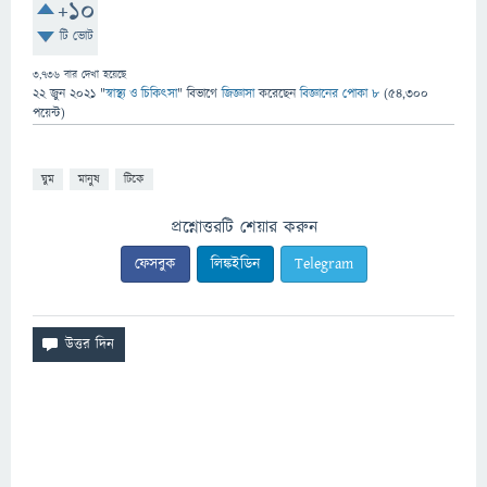
+10
টি ভোট
3,736
বার দেখা হয়েছে
22 জুন 2021
"
স্বাস্থ্য ও চিকিৎসা
" বিভাগে
জিজ্ঞাসা
করেছেন
বিজ্ঞানের পোকা ৮
(
54,300
পয়েন্ট)
ঘুম
মানুষ
টিকে
প্রশ্নোত্তরটি শেয়ার করুন
ফেসবুক
লিঙ্কইডিন
Telegram