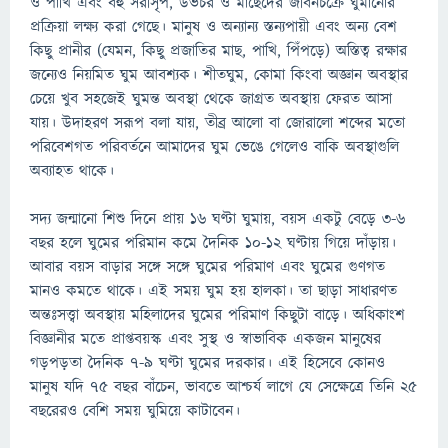
ও পাখি এবং বহু সরীসৃপ, উভচর ও মাছেদের জীবনচক্রে ঘুমানোর
প্রক্রিয়া লক্ষ্য করা গেছে। মানুষ ও অন্যান্য স্তন্যপায়ী এবং অন্য বেশ
কিছু প্রানীর (যেমন, কিছু প্রজাতির মাছ, পাখি, পিঁপড়ে) অস্তিত্ব রক্ষার
জন্যেও নিয়মিত ঘুম আবশ্যক। শীতঘুম, কোমা কিংবা অজ্ঞান অবস্থার
চেয়ে খুব সহজেই ঘুমন্ত অবস্থা থেকে জাগ্রত অবস্থায় ফেরত আসা
যায়। উদাহরণ সরূপ বলা যায়, তীব্র আলো বা জোরালো শব্দের মতো
পরিবেশগত পরিবর্তনে আমাদের ঘুম ভেঙে গেলেও বাকি অবস্থাগুলি
অব্যাহত থাকে।
সদ্য জন্মানো শিশু দিনে প্রায় ১৬ ঘণ্টা ঘুমায়, বয়স একটু বেড়ে ৩-৬
বছর হলে ঘুমের পরিমান কমে দৈনিক ১০-১২ ঘণ্টায় গিয়ে দাঁড়ায়।
আবার বয়স বাড়ার সঙ্গে সঙ্গে ঘুমের পরিমাণ এবং ঘুমের গুণগত
মানও কমতে থাকে। এই সময় ঘুম হয় হালকা। তা ছাড়া সাধারণত
অন্তঃসত্ত্বা অবস্থায় মহিলাদের ঘুমের পরিমাণ কিছুটা বাড়ে। অধিকাংশ
বিজ্ঞানীর মতে প্রাপ্তবয়স্ক এবং সুস্থ ও স্বাভাবিক একজন মানুষের
গড়পড়তা দৈনিক ৭-৯ ঘণ্টা ঘুমের দরকার। এই হিসেবে কোনও
মানুষ যদি ৭৫ বছর বাঁচেন, ভাবতে আশ্চর্য লাগে যে সেক্ষেত্রে তিনি ২৫
বছরেরও বেশি সময় ঘুমিয়ে কাটাবেন।