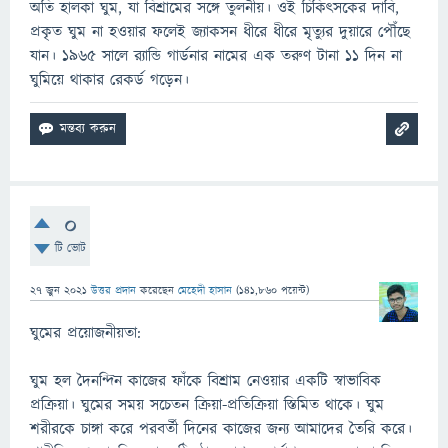
অতি হালকা ঘুম, যা বিশ্রামের সঙ্গে তুলনীয়। ওই চিকিৎসকের দাবি,
প্রকৃত ঘুম না হওয়ার ফলেই জ্যাকসন ধীরে ধীরে মৃত্যুর দুয়ারে পৌঁছে
যান। ১৯৬৫ সালে র‌্যান্ডি গার্ডনার নামের এক তরুণ টানা ১১ দিন না
ঘুমিয়ে থাকার রেকর্ড গড়েন।
0
টি ভোট
27 জুন 2021
উত্তর প্রদান
করেছেন
মেহেদী হাসান
(
141,860
পয়েন্ট)
ঘুমের প্রয়োজনীয়তা:
ঘুম হল দৈনন্দিন কাজের ফাঁকে বিশ্রাম নেওয়ার একটি স্বাভাবিক
প্রক্রিয়া। ঘুমের সময় সচেতন ক্রিয়া-প্রতিক্রিয়া স্তিমিত থাকে। ঘুম
শরীরকে চাঙ্গা করে পরবর্তী দিনের কাজের জন্য আমাদের তৈরি করে।