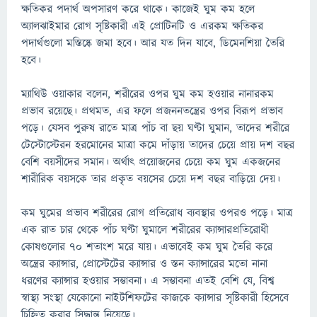
ক্ষতিকর পদার্থ অপসারণ করে থাকে। কাজেই ঘুম কম হলে
অ্যালঝাইমার রোগ সৃষ্টিকারী এই প্রোটিনটি ও এরকম ক্ষতিকর
পদার্থগুলো মস্তিষ্কে জমা হবে। আর যত দিন যাবে, ডিমেনশিয়া তৈরি
হবে।
ম্যাথিউ ওয়াকার বলেন, শরীরের ওপর ঘুম কম হওয়ার নানারকম
প্রভাব রয়েছে। প্রথমত, এর ফলে প্রজননতন্ত্রের ওপর বিরূপ প্রভাব
পড়ে। যেসব পুরুষ রাতে মাত্র পাঁচ বা ছয় ঘণ্টা ঘুমান, তাদের শরীরে
টেস্টোস্টেরন হরমোনের মাত্রা কমে দাঁড়ায় তাদের চেয়ে প্রায় দশ বছর
বেশি বয়সীদের সমান। অর্থাৎ প্রয়োজনের চেয়ে কম ঘুম একজনের
শারীরিক বয়সকে তার প্রকৃত বয়সের চেয়ে দশ বছর বাড়িয়ে দেয়।
কম ঘুমের প্রভাব শরীরের রোগ প্রতিরোধ ব্যবস্থার ওপরও পড়ে। মাত্র
এক রাত চার থেকে পাঁচ ঘণ্টা ঘুমালে শরীরের ক্যান্সারপ্রতিরোধী
কোষগুলোর ৭০ শতাংশ মরে যায়। এভাবেই কম ঘুম তৈরি করে
অন্ত্রের ক্যান্সার, প্রোস্টেটের ক্যান্সার ও স্তন ক্যান্সারের মতো নানা
ধরণের ক্যান্সার হওয়ার সম্ভাবনা। এ সম্ভাবনা এতই বেশি যে, বিশ্ব
স্বাস্থ্য সংস্থা যেকোনো নাইটশিফটের কাজকে ক্যান্সার সৃষ্টিকারী হিসেবে
চিহ্নিত করার সিদ্ধান্ত নিয়েছে।