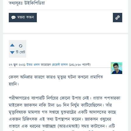
তথ্যসূত্রঃ উইকিপিডিয়া
0
টি ভোট
27 জুন 2021
উত্তর প্রদান
করেছেন
মেহেদী হাসান
(
141,860
পয়েন্ট)
কেবল অনিদ্রার কারণে কারও মৃত্যুর ঘটনা কখনো প্রমাণিত
হয়নি।
পরীক্ষাগারেও ব্যাপারটি নির্ণয়ের কোনো উপায় নেই। প্রয়াত পপতারকা
মাইকেল জ্যাকসন নাকি টানা ৬০ দিন নির্ঘুম কাটিয়েছিলেন। তাঁর
মৃত্যুবিষয়ক মামলায় গত সপ্তাহে যুক্তরাষ্ট্রের একটি আদালতের কাছে
একজন চিকিৎসক এই তথ্য উপস্থাপন করেন। জ্যাকসন ওষুধের
প্রভাবে এক ধরনের তন্দ্রাচ্ছন্ন (আরএমআই) সময় কাটাতেন। এটি