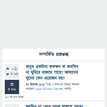
সম্পর্কিত প্রশ্নগুচ্ছ
মানুষ একটানা কতক্ষণ বা কতদিন
+2
না ঘুমিয়ে থাকতে পারে? আমাদের
টি ভোট
ঘুমের কেন প্রয়োজন হয়?
3
30 ডিসেম্বর 2021
"
স্বাস্থ্য ও চিকিৎসা
" বিভাগে
জিজ্ঞাসা
করেছেন
Ismot Rahman
(
28,740
পয়েন্ট)
টি উত্তর
692
বার দেখা হয়েছে
কয়দিন না খেয়ে মানুষ থাকতে পারে?