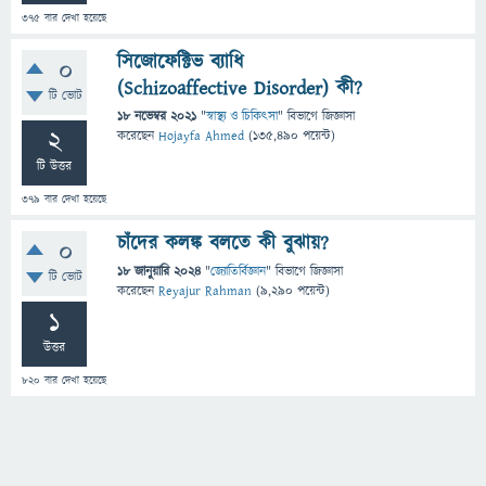
375
বার দেখা হয়েছে
সিজোফেক্টিভ ব্যাধি
0
(Schizoaffective Disorder) কী?
টি ভোট
18 নভেম্বর 2021
"
স্বাস্থ্য ও চিকিৎসা
" বিভাগে
জিজ্ঞাসা
2
করেছেন
Hojayfa Ahmed
(
135,490
পয়েন্ট)
টি উত্তর
379
বার দেখা হয়েছে
চাঁদের কলঙ্ক বলতে কী বুঝায়?
0
18 জানুয়ারি 2024
"
জ্যোতির্বিজ্ঞান
" বিভাগে
জিজ্ঞাসা
টি ভোট
করেছেন
Reyajur Rahman
(
9,290
পয়েন্ট)
1
উত্তর
820
বার দেখা হয়েছে