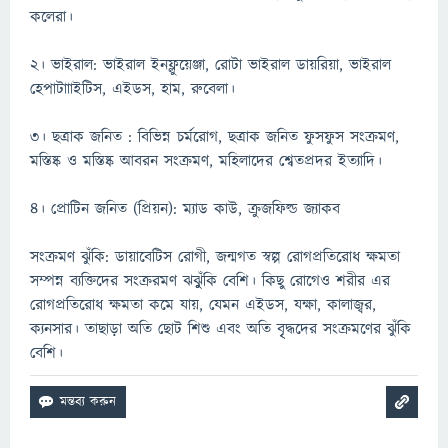
কলেরা।
২। ভাইরাল: ভাইরাল ইনফ্লুয়েঞ্জা, রোটা ভাইরাল ডায়রিয়া, ভাইরাল
হেপাটাাাইটিস, এইডস, হাম, রুবেলা।
৩। ছত্রাক জনিত : বিভিন্ন চর্মরোগ, ছত্রাক জনিত ফুসফুস সংক্রমণ,
মস্তিষ্ক ও মস্তিষ্ক আবরন সংক্রমণ, মহিলাদের শ্বেতপ্রদর ইত্যাদি।
৪। প্রোটিন জনিত (প্রিয়ন): ম্যাড কাউ, ক্রুজফিল্ড জ্যাকব
সংক্রমণ ঝুঁকি: ডায়াবেটিস রোগী, জন্মগত স্বল্প রোগপ্রতিরোধ ক্ষমতা
সম্পন্ন ব্যক্তিদের সংক্ররমণ ঝঝুুঁকি বেশি। কিছু রোগেও শরীর এর
রোগপ্রতিরোধ ক্ষমতা কমে যায়, যেমন এইডস, যক্ষা, কালাজ্বর,
ক্যনসার। তাছাড়া অতি ছোট শিশু এবং অতি বৃৃদ্ধদের সংক্রমণের ঝুঁকি
বেশি।