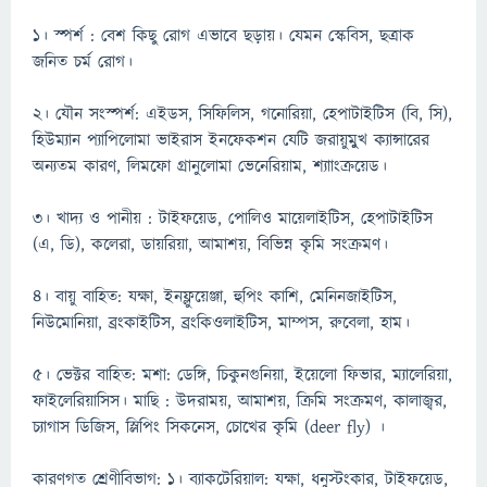
১। স্পর্শ : বেশ কিছু রোগ এভাবে ছড়ায়। যেমন স্কেবিস, ছত্রাক
জনিত চর্ম রোগ।
২। যৌন সংস্পর্শ: এইডস, সিফিলিস, গনোরিয়া, হেপাটাইটিস (বি, সি),
হিউম্যান প্যাপিলোমা ভাইরাস ইনফেকশন যেটি জরায়ুমুুখ ক্যান্সারের
অন্যতম কারণ, লিমফো গ্রানুলোমা ভেনেরিয়াম, শ্যাাংক্রয়েড।
৩। খাদ্য ও পানীয় : টাইফয়েড, পোলিও মায়েলাইটিস, হেপাটাইটিস
(এ, ডি), কলেরা, ডায়রিয়া, আমাশয়, বিভিন্ন কৃমি সংক্রমণ।
৪। বায়ু বাহিত: যক্ষা, ইনফ্লুয়েঞ্জা, হুপিং কাশি, মেনিনজাইটিস,
নিউমোনিয়া, ব্রংকাইটিস, ব্রংকিওলাইটিস, মাম্পস, রুবেলা, হাম।
৫। ভেক্টর বাহিত: মশা: ডেঙ্গি, চিকুনগুনিয়া, ইয়েলো ফিভার, ম্যালেরিয়া,
ফাইলেরিয়াসিস। মাছি : উদরাময়, আমাশয়, ক্রিমি সংক্রমণ, কালাজ্বর,
চ্যাগাস ডিজিস, স্লিপিং সিকনেস, চোখের কৃমি (deer fly) ।
কারণগত শ্রেণীবিভাগ: ১। ব্যাকটেরিয়াল: যক্ষা, ধনুস্টংকার, টাইফয়েড,