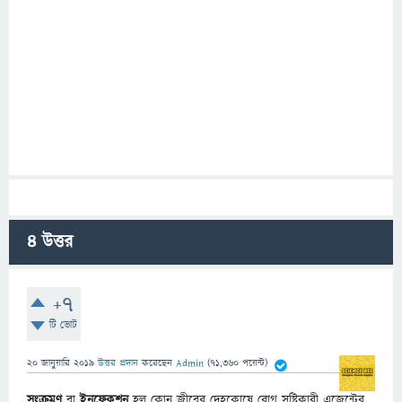
4
উত্তর
+7
টি ভোট
20 জানুয়ারি 2019
উত্তর প্রদান
করেছেন
Admin
(
71,360
পয়েন্ট)
সংক্রমণ
বা
ইনফেকশন
হল কোন জীবের দেহকোষে রোগ সৃষ্টিকারী এজেন্টের