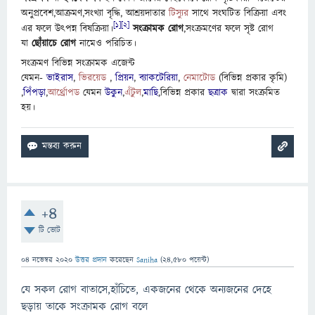
অনুপ্রবেশ,আক্রমণ,সংখ্যা বৃদ্ধি, আশ্রয়দাতার
টিস্যুর
সাথে সংঘটিত বিক্রিয়া এবং
[১]
[২]
এর ফলে উৎপন্ন বিষক্রিয়া।
সংক্রামক রোগ
,সংক্রমণের ফলে সৃষ্ট রোগ
যা
ছোঁয়াচে রোগ
নামেও পরিচিত।
সংক্রমণ বিভিন্ন সংক্রামক এজেন্ট
যেমন-
ভাইরাস
,
ভিরয়েড
,
প্রিয়ন
,
ব্যাকটেরিয়া
,
নেমাটোড
(বিভিন্ন প্রকার কৃমি)
,
পিঁপড়া
,
আর্থ্রোপড
যেমন
উকুন
,
এঁটুল
,
মাছি
,বিভিন্ন প্রকার
ছত্রাক
দ্বারা সংক্রমিত
হয়।
+4
টি ভোট
04 নভেম্বর 2020
উত্তর প্রদান
করেছেন
Saniha
(
24,580
পয়েন্ট)
যে সকল রোগ বাতাসে,হাঁচিতে, একজনের থেকে অন্যজনের দেহে
ছড়ায় তাকে সংক্রামক রোগ বলে