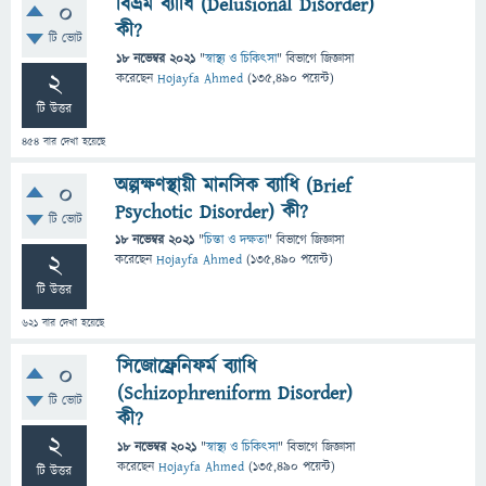
বিভ্রম ব্যাধি (Delusional Disorder)
0
কী?
টি ভোট
18 নভেম্বর 2021
"
স্বাস্থ্য ও চিকিৎসা
" বিভাগে
জিজ্ঞাসা
2
করেছেন
Hojayfa Ahmed
(
135,490
পয়েন্ট)
টি উত্তর
454
বার দেখা হয়েছে
অল্পক্ষণস্থায়ী মানসিক ব্যাধি (Brief
0
Psychotic Disorder) কী?
টি ভোট
18 নভেম্বর 2021
"
চিন্তা ও দক্ষতা
" বিভাগে
জিজ্ঞাসা
2
করেছেন
Hojayfa Ahmed
(
135,490
পয়েন্ট)
টি উত্তর
621
বার দেখা হয়েছে
সিজোফ্রেনিফর্ম ব্যাধি
0
(Schizophreniform Disorder)
টি ভোট
কী?
2
18 নভেম্বর 2021
"
স্বাস্থ্য ও চিকিৎসা
" বিভাগে
জিজ্ঞাসা
করেছেন
Hojayfa Ahmed
(
135,490
পয়েন্ট)
টি উত্তর