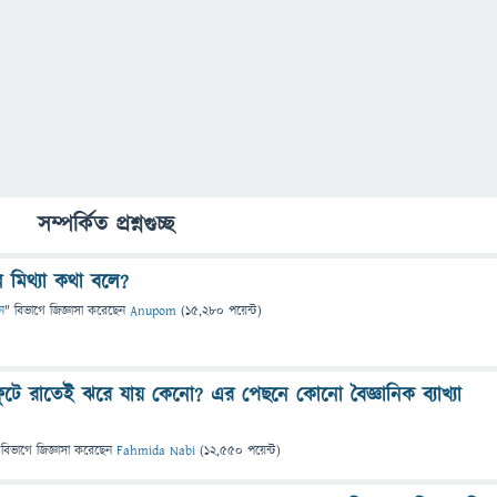
সম্পর্কিত প্রশ্নগুচ্ছ
 মিথ্যা কথা বলে?
ন
" বিভাগে
জিজ্ঞাসা
করেছেন
Anupom
(
15,280
পয়েন্ট)
ুটে রাতেই ঝরে যায় কেনো? এর পেছনে কোনো বৈজ্ঞানিক ব্যাখ্যা
 বিভাগে
জিজ্ঞাসা
করেছেন
Fahmida Nabi
(
12,550
পয়েন্ট)