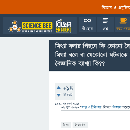
বিজ্ঞান ও প্রযুক্
বী হোম
প্রশ্ন
গরমাগরম
মিথ্যা বলার পিছনে কি কোনো 
মিথ্যা বলে বা যেকোনো ঘটনাকে অ
বৈজ্ঞানিক ব্যাখ্যা কি??
+14
টি ভোট
1,091
বার দেখা হয়েছে
06 জুন 2020
"
স্বাস্থ্য ও চিকিৎসা
" বিভাগে
জিজ্ঞাসা
করেছ
মিথ্যা
বৈজ্ঞানিক