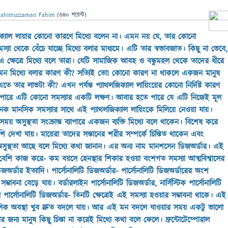
Fahimuzzaman Fahim
(
340
পয়েন্ট)
িক্যাল লায়ার কোনো কারণে মিথ্যে বলেন না। এমন নয় যে, তার কোনো
স্যা থেকে বেঁচে যাচ্ছে মিথ্যে বলার মাধ্যমে। এটি তার স্বভাবজাত। কিছু না ভেবে,
 ক্ষেত্রে মিথ্যে বলে তারা। যেটি সামাজিক আবহ ও বন্ধুমহল থেকে তাদের ধীরে
 এমন মিথ্যে বলার কারণ কী? সত্যিই তো! কোনো কারণ না থাকলে একজন মানুষ
 এতে তার লাভটা কী? এখন পর্যন্ত প্যাথলজিক্যাল লায়িংয়ের কোনো নির্দিষ্ট কারণ
ে পারে এটি কোনো সমস্যার একটি লক্ষণ। আবার হতে পারে যে এটি নিজেই মূল
য অনেক মানসিক সমস্যার সাথে এই প্যাথলজিক্যাল লায়িংকে মিলিয়ে নেওয়া যায়।
কসময় অসুস্থতা সংক্রান্ত ব্যাপারে একজন ব্যক্তি মিথ্যে বলে থাকেন। বিশেষ করে
বেশি দেখা যায়। মায়েরা তাদের সন্তানের শরীর সম্পর্কে চিন্তিত থাকেন এবং
অসুস্থতা আছে বলে মিথ্যে কথা জানান। এর অন্য নাম মানশসেন ডিজঅর্ডার। এই
বেশি কাজ করে- কম বয়সে হেনস্থার শিকার হওয়া বংশগত সমস্যা আত্মবিশ্বাসের
জঅর্ডার ইত্যাদি। পার্সোনালিটি ডিজঅর্ডার- পার্সোনালিটি ডিজঅর্ডারের অংশ
ম্ভাবনা বেড়ে যায়। বর্ডারলাইন পার্সোনালিটি ডিজঅর্ডার, নার্সিস্টিক পার্সোনালিটি
 পার্সোনালিটি ডিজঅর্ডার- তিনটি ক্ষেত্রেই এই সমস্যা হওয়ার সম্ভাবনা থাকে। এই
 মানসিক অবস্থা খুব দ্রুত বদলে যায়। আর এই মন বদলে যাওয়ার সময় একটু ভালো
জন্য মানুষ কিছু চিন্তা না করেই মিথ্যে কথা বলে ফেলে। ফ্রন্টোটেম্পোরাল