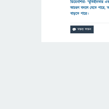
ডিমেনশিয়া- স্মৃতিহীনতার এ
আচরণ বদলে যেতে পারে, তা
বাড়তে পারে।