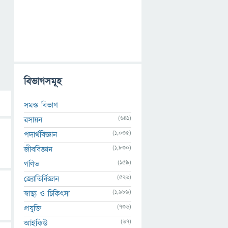
বিভাগসমূহ
সমস্ত বিভাগ
(641)
রসায়ন
(1,035)
পদার্থবিজ্ঞান
(1,830)
জীববিজ্ঞান
(159)
গণিত
(526)
জ্যোতির্বিজ্ঞান
(1,989)
স্বাস্থ্য ও চিকিৎসা
(736)
প্রযুক্তি
(67)
আইকিউ