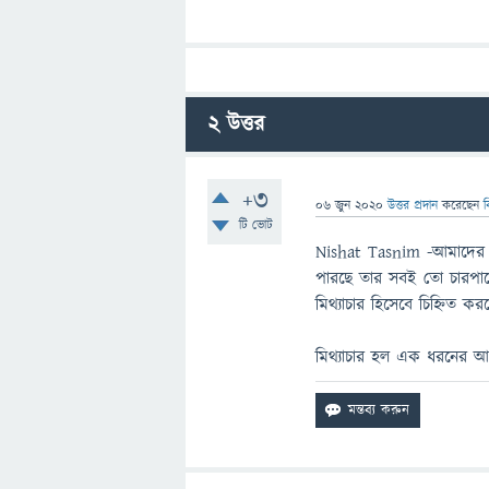
2
উত্তর
+3
06 জুন 2020
উত্তর প্রদান
করেছেন
ব
টি ভোট
Nishat Tasnim -আমাদের শিক
পারছে তার সবই তো চারপাশ
মিথ্যাচার হিসেবে চিহ্নিত 
মিথ্যাচার হল এক ধরনের আত্