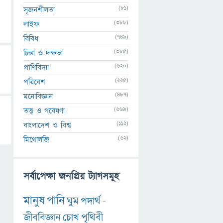
(81)
সৃজনশীলতা
(388)
লাইফ
(749)
বিবিধ
(385)
চিন্তা ও দক্ষতা
(620)
প্রাণিবিদ্যা
(225)
পরিবেশ
(487)
মনোবিজ্ঞান
(669)
তত্ত্ব ও গবেষণা
(112)
বাংলাদেশ ও বিশ্ব
(62)
মিথোলজি
সর্বাপেক্ষা জনপ্রিয় ট্যাগসমূহ
মানুষ
পানি
ঘুম
পদার্থ
-
জীববিজ্ঞান
চোখ
পৃথিবী