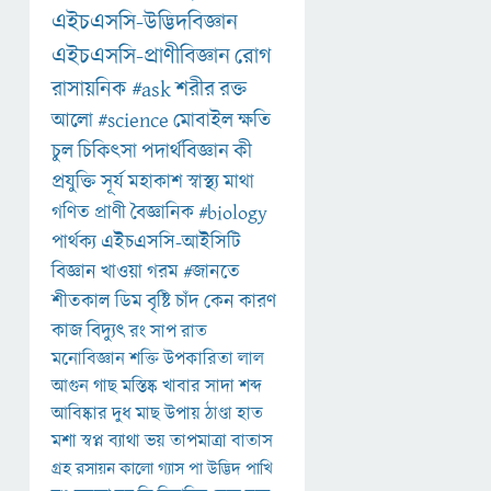
এইচএসসি-উদ্ভিদবিজ্ঞান
এইচএসসি-প্রাণীবিজ্ঞান
রোগ
রাসায়নিক
#ask
শরীর
রক্ত
আলো
#science
মোবাইল
ক্ষতি
চুল
চিকিৎসা
পদার্থবিজ্ঞান
কী
প্রযুক্তি
সূর্য
মহাকাশ
স্বাস্থ্য
মাথা
গণিত
প্রাণী
বৈজ্ঞানিক
#biology
পার্থক্য
এইচএসসি-আইসিটি
বিজ্ঞান
খাওয়া
গরম
#জানতে
শীতকাল
ডিম
বৃষ্টি
চাঁদ
কেন
কারণ
কাজ
বিদ্যুৎ
রং
সাপ
রাত
মনোবিজ্ঞান
শক্তি
উপকারিতা
লাল
আগুন
গাছ
মস্তিষ্ক
খাবার
সাদা
শব্দ
আবিষ্কার
দুধ
মাছ
উপায়
ঠাণ্ডা
হাত
মশা
স্বপ্ন
ব্যাথা
ভয়
তাপমাত্রা
বাতাস
গ্রহ
রসায়ন
কালো
গ্যাস
পা
উদ্ভিদ
পাখি