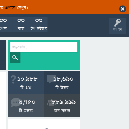
ারিত
এখানে
দেখুন।
পোল
ব্যাজ
টপ ইউজার
লগ ইন
10,988
18,690
টি প্রশ্ন
টি উত্তর
4,750
889,999
টি মন্তব্য
জন সদস্য