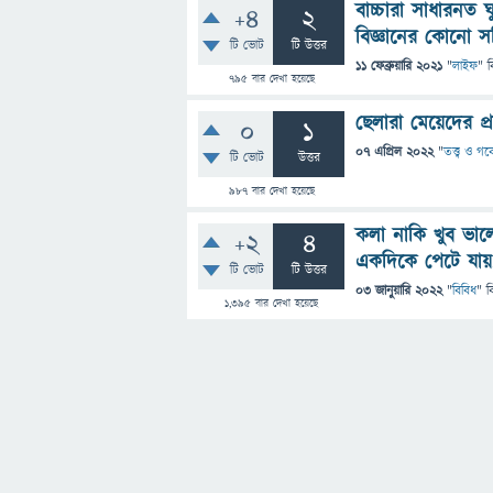
বাচ্চারা সাধারনত 
+4
2
বিজ্ঞানের কোনো সঠ
টি ভোট
টি উত্তর
11 ফেব্রুয়ারি 2021
"
লাইফ
" ব
795
বার দেখা হয়েছে
ছেলারা মেয়েদের প্
0
1
07 এপ্রিল 2022
"
তত্ত্ব ও গব
টি ভোট
উত্তর
987
বার দেখা হয়েছে
কলা নাকি খুব ভা
+2
4
একদিকে পেটে যায়,
টি ভোট
টি উত্তর
03 জানুয়ারি 2022
"
বিবিধ
" ব
1,395
বার দেখা হয়েছে