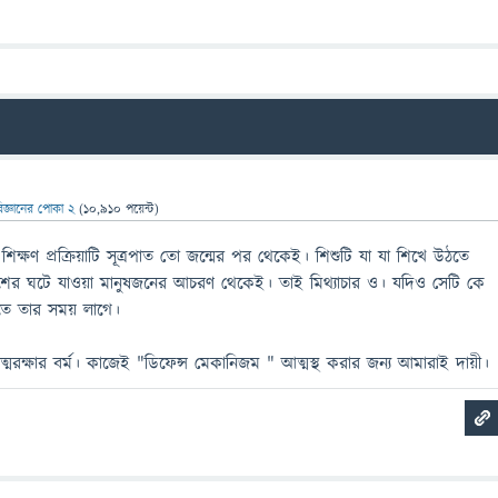
িজ্ঞানের পোকা 2
(
10,910
পয়েন্ট)
্ষণ প্রক্রিয়াটি সূত্রপাত তো জন্মের পর থেকেই। শিশুটি যা যা শিখে উঠতে
ের ঘটে যাওয়া মানুষজনের আচরণ থেকেই। তাই মিথ্যাচার ও। যদিও সেটি কে
করতে তার সময় লাগে।
মরক্ষার বর্ম। কাজেই "ডিফেন্স মেকানিজম " আত্মস্থ করার জন্য আমারাই দায়ী।