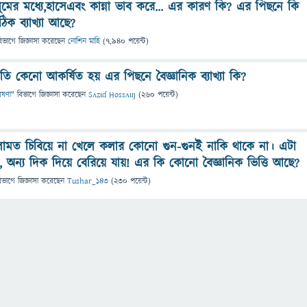
ঘুমের মধ্যে,হাসেএবং কান্না ভাব করে... এর কারণ কি? এর পিছনে কি
িক ব্যাখ্যা আছে?
িভাগে
জিজ্ঞাসা
করেছেন
নোশিন মাহি
(
7,940
পয়েন্ট)
রতি কেনো আকর্ষিত হয় এর পিছনে বৈজ্ঞানিক ব্যাখ্যা কি?
েষণা
" বিভাগে
জিজ্ঞাসা
করেছেন
Sʌzɩɗ Hossʌɩŋ
(
260
পয়েন্ট)
লোমত চিবিয়ে না খেলে কলার কোনো গুন-গুনই নাকি থাকে না। এটা
 অন্য দিক দিয়ে বেরিয়ে যায়! এর কি কোনো বৈজ্ঞানিক ভিত্তি আছে?
িভাগে
জিজ্ঞাসা
করেছেন
Tushar_143
(
230
পয়েন্ট)