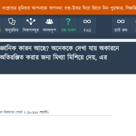
তির প্রশ্নোত্তর দুনিয়ায় আপনাকে স্বাগতম! প্রশ্ন-উত্তর দিয়ে জিতে নিন পুরস্কার, বিস্ত
!
অনুত্তরিত
বিভাগসমূহ
সদস্যবৃন্দ
প্রশ্ন করুন
FAQ
চ্যাট রুম
বৈজ্ঞানিক কারন আছে? অনেককে দেখা যায় অকারনে
তিরঞ্জিত করার জন্য মিথ্যা মিশিয়ে দেয়, এর
েন
বিজ্ঞানের পোকা 2
(
10,910
পয়েন্ট)