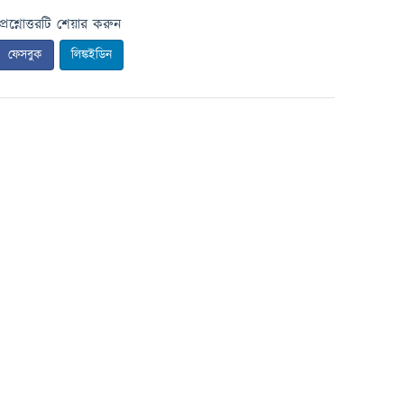
প্রশ্নোত্তরটি শেয়ার করুন
ফেসবুক
লিঙ্কইডিন