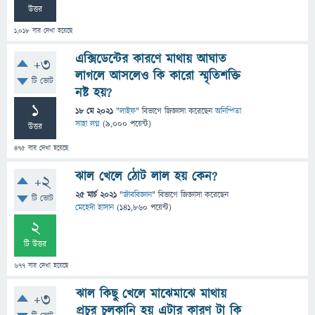
উত্তর
1,018
বার দেখা হয়েছে
এক্সিডেন্টের কারণে মাথায় আঘাত
+3
লাগলে আসলেও কি কারো স্মৃতিশক্তি
টি ভোট
নষ্ট হয়?
1
18 মে 2021
"
লাইফ
" বিভাগে
জিজ্ঞাসা
করেছেন
অনিন্দিতা
সাহা লগ্ন
(
9,000
পয়েন্ট)
উত্তর
475
বার দেখা হয়েছে
ঝাল খেলে ঠোট লাল হয় কেন?
+2
25 মার্চ 2021
"
জীববিজ্ঞান
" বিভাগে
জিজ্ঞাসা
করেছেন
টি ভোট
মেহেদী হাসান
(
141,860
পয়েন্ট)
2
টি উত্তর
677
বার দেখা হয়েছে
ঝাল কিছু খেলে মাঝেমাঝে মাথায়
+3
প্রচুর চুলকানি হয় এটার কারণ টা কি