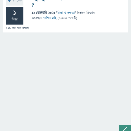
টি ভোট
?
1
12 ফেব্রুয়ারি 2021
"
চিন্তা ও দক্ষতা
" বিভাগে
জিজ্ঞাসা
করেছেন
নোশিন মাহি
(
7,940
পয়েন্ট)
উত্তর
529
বার দেখা হয়েছে