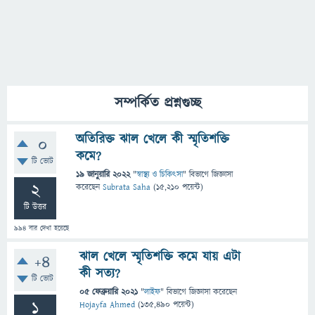
সম্পর্কিত প্রশ্নগুচ্ছ
অতিরিক্ত ঝাল খেলে কী স্মৃতিশক্তি
0
কমে?
টি ভোট
19 জানুয়ারি 2022
"
স্বাস্থ্য ও চিকিৎসা
" বিভাগে
জিজ্ঞাসা
2
করেছেন
Subrata Saha
(
15,210
পয়েন্ট)
টি উত্তর
994
বার দেখা হয়েছে
ঝাল খেলে স্মৃতিশক্তি কমে যায় এটা
+4
কী সত্য?
টি ভোট
05 ফেব্রুয়ারি 2021
"
লাইফ
" বিভাগে
জিজ্ঞাসা
করেছেন
1
Hojayfa Ahmed
(
135,490
পয়েন্ট)