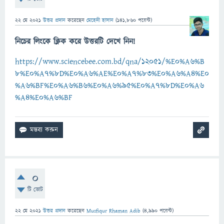
22 মে 2021
উত্তর প্রদান
করেছেন
মেহেদী হাসান
(
141,860
পয়েন্ট)
নিচের লিংকে ক্লিক করে উত্তরটি দেখে নিন!
https://www.sciencebee.com.bd/qna/12051/%E0%A6%B
8%E0%A7%8D%E0%A6%AE%E0%A7%83%E0%A6%A4%E0
%A6%BF%E0%A6%B6%E0%A6%95%E0%A7%8D%E0%A6
%A4%E0%A6%BF
0
টি ভোট
22 মে 2021
উত্তর প্রদান
করেছেন
Musfiqur Rhaman Adib
(
4,990
পয়েন্ট)