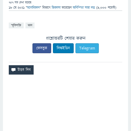
757
বার দেখা হয়েছে
18 মে 2021
"
মনোবিজ্ঞান
" বিভাগে
জিজ্ঞাসা
করেছেন
অনিন্দিতা সাহা লগ্ন
(
9,000
পয়েন্ট)
স্মৃতিশক্তি
ঝাল
প্রশ্নোত্তরটি শেয়ার করুন
ফেসবুক
লিঙ্কইডিন
Telegram