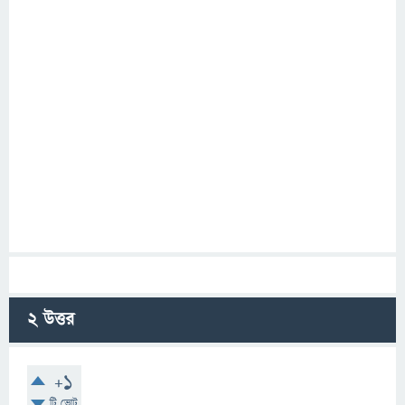
2
উত্তর
+1
টি ভোট