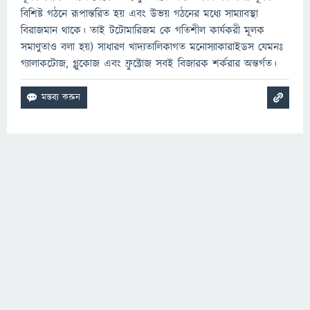
বিশিষ্ট গঠনে রূপান্তরিত হয় এবং উভয় গঠনের মধ্যে সাম্যাবস্থা
বিরাজমান থাকে। তাই টটোমারিজম কে গতিশীল কার্যকরী মূলক
সমাণুতাও বলা হয়) সাধারণ খাদ্যতালিকাগত মনোস্যাকারাইডস যেমনঃ
গ্যালাকটোজ, গ্লুকোজ এবং ফ্রুক্টোজ সবই বিজারক শর্করার অন্তর্গত।