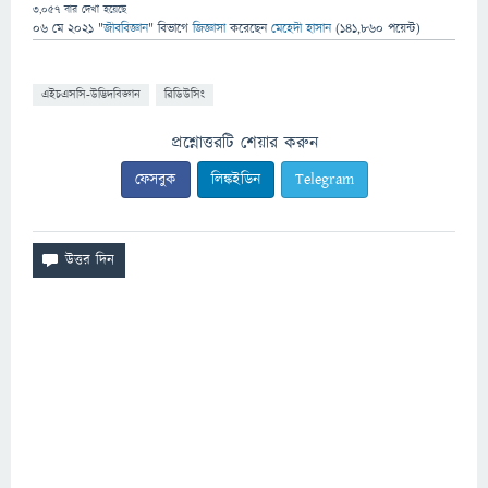
3,057
বার দেখা হয়েছে
06 মে 2021
"
জীববিজ্ঞান
" বিভাগে
জিজ্ঞাসা
করেছেন
মেহেদী হাসান
(
141,860
পয়েন্ট)
এইচএসসি-উদ্ভিদবিজ্ঞান
রিডিউসিং
প্রশ্নোত্তরটি শেয়ার করুন
ফেসবুক
লিঙ্কইডিন
Telegram