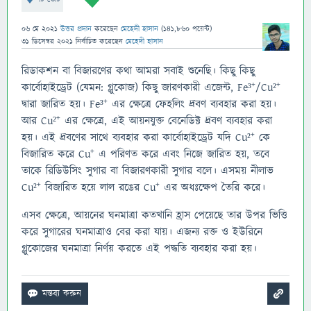
06 মে 2021
উত্তর প্রদান
করেছেন
মেহেদী হাসান
(
141,860
পয়েন্ট)
31 ডিসেম্বর 2021
নির্বাচিত
করেছেন
মেহেদী হাসান
রিডাকশন বা বিজারণের কথা আমরা সবাই শুনেছি। কিছু কিছু
কার্বোহাইড্রেট (যেমন: গ্লুকোজ) কিছু জারণকারী এজেন্ট, Fe³⁺/Cu²⁺
দ্বারা জারিত হয়। Fe³⁺ এর ক্ষেত্রে ফেহলিং দ্রবণ ব্যবহার করা হয়।
আর Cu²⁺ এর ক্ষেত্রে, এই আয়নযুক্ত বেনেডিক্ট দ্রবণ ব্যবহার করা
হয়। এই দ্রবণের সাথে ব্যবহার করা কার্বোহাইড্রেট যদি Cu²⁺ কে
বিজারিত করে Cu⁺ এ পরিণত করে এবং নিজে জারিত হয়, তবে
তাকে রিডিউসিং সুগার বা বিজারণকারী সুগার বলে। এসময় নীলাভ
Cu²⁺ বিজারিত হয়ে লাল রঙের Cu⁺ এর অধঃক্ষেপ তৈরি করে।
এসব ক্ষেত্রে, আয়নের ঘনমাত্রা কতখানি হ্রাস পেয়েছে তার উপর ভিত্তি
করে সুগারের ঘনমাত্রাও বের করা যায়। এজন্য রক্ত ও ইউরিনে
গ্লুকোজের ঘনমাত্রা নির্ণয় করতে এই পদ্ধতি ব্যবহার করা হয়।