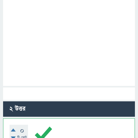
2
উত্তর
0
টি ভোট