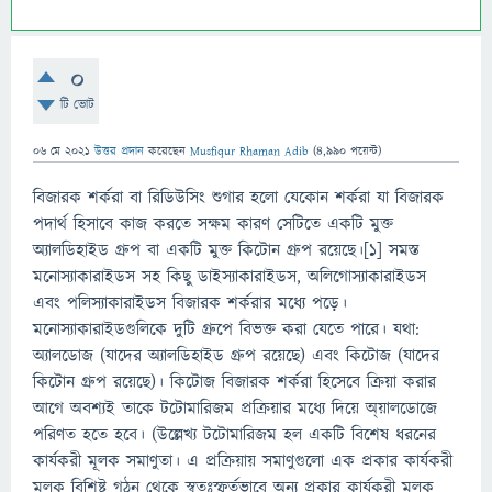
0
টি ভোট
06 মে 2021
উত্তর প্রদান
করেছেন
Musfiqur Rhaman Adib
(
4,990
পয়েন্ট)
বিজারক শর্করা বা রিডিউসিং শুগার হলো যেকোন শর্করা যা বিজারক
পদার্থ হিসাবে কাজ করতে সক্ষম কারণ সেটিতে একটি মুক্ত
অ্যালডিহাইড গ্রুপ বা একটি মুক্ত কিটোন গ্রুপ রয়েছে।[১] সমস্ত
মনোস্যাকারাইডস সহ কিছু ডাইস্যাকারাইডস, অলিগোস্যাকারাইডস
এবং পলিস্যাকারাইডস বিজারক শর্করার মধ্যে পড়ে।
মনোস্যাকারাইডগুলিকে দুটি গ্রুপে বিভক্ত করা যেতে পারে। যথা:
অ্যালডোজ (যাদের অ্যালডিহাইড গ্রুপ রয়েছে) এবং কিটোজ (যাদের
কিটোন গ্রুপ রয়েছে)। কিটোজ বিজারক শর্করা হিসেবে ক্রিয়া করার
আগে অবশ্যই তাকে টটোমারিজম প্রক্রিয়ার মধ্যে দিয়ে অ্য়ালডোজে
পরিণত হতে হবে। (উল্লেখ্য টটোমারিজম হল একটি বিশেষ ধরনের
কার্যকরী মূলক সমাণুতা। এ প্রক্রিয়ায় সমাণুগুলো এক প্রকার কার্যকরী
মূলক বিশিষ্ট গঠন থেকে স্বতঃস্ফুর্তভাবে অন্য প্রকার কার্যকরী মূলক