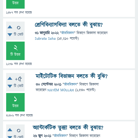
উত্তর
1,487
বার দেখা হয়েছে
শ্রেণিবিন্যাসবিদ্যা বলতে কী বুঝায়?
0
31 জানুয়ারি 2022
"
জীববিজ্ঞান
" বিভাগে
জিজ্ঞাসা
করেছেন
টি ভোট
Subrata Saha
(
15,210
পয়েন্ট)
2
টি উত্তর
1,279
বার দেখা হয়েছে
মাইটোটিক বিভাজন বলতে কী বুঝি?
+5
30 সেপ্টেম্বর 2021
"
জীববিজ্ঞান
" বিভাগে
জিজ্ঞাসা
টি ভোট
করেছেন
NAYEM MOLLAH
(
1,540
পয়েন্ট)
1
উত্তর
4,386
বার দেখা হয়েছে
অ্যান্টার্কটিক তুন্দ্রা বলতে কী বুঝায়?
0
26 জুন 2021
"
জীববিজ্ঞান
" বিভাগে
জিজ্ঞাসা
করেছেন
টি ভোট