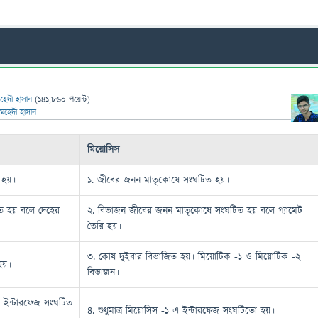
হেদী হাসান
(
141,860
পয়েন্ট)
মেহেদী হাসান
মিয়োসিস
 হয়।
১. জীবের জনন মাতৃকোষে সংঘটিত হয়।
ত হয় বলে দেহের
২. বিভাজন জীবের জনন মাতৃকোষে সংঘটিত হয় বলে গ্যামেট
তৈরি হয়।
৩. কোষ দুইবার বিভাজিত হয়। মিয়োটিক -১ ও মিয়োটিক -২
হয়।
বিভাজন।
ই ইন্টারফেজ সংঘটিত
৪. শুধুমাত্র মিয়োসিস -১ এ ইন্টারফেজ সংঘটিতো হয়।