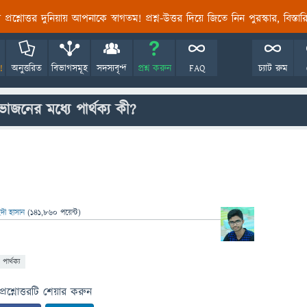
তির প্রশ্নোত্তর দুনিয়ায় আপনাকে স্বাগতম! প্রশ্ন-উত্তর দিয়ে জিতে নিন পুরস্কার, বিস্ত
!
অনুত্তরিত
বিভাগসমূহ
সদস্যবৃন্দ
প্রশ্ন করুন
FAQ
চ্যাট রুম
নের মধ্যে পার্থক্য কী?
দী হাসান
(
141,860
পয়েন্ট)
পার্থক্য
প্রশ্নোত্তরটি শেয়ার করুন