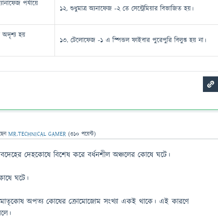
যানাফেজ পর্যায়ে
১২. শুধুমাত্র অ্যনাফেজ -২ তে সেন্ট্রেমিয়ার বিভাজিত হয়।
 অদৃশ্য হয়
১৩. টেলোফেজ -১ এ স্পিন্ডল ফাইবার পুরেপুরি বিলুপ্ত হয় না।
ছেন
MR.TECHNICAL GAMER
(
310
পয়েন্ট)
বদেহের দেহকোষে বিশেষ করে বর্ধনশীল অঞ্চলের কোষে ঘটে।
কোষে ঘটে।
মাতৃকোষ অপত্য কোষের ক্রোমোজোম সংখ্যা একই থাকে। এই কারণে
বলে।