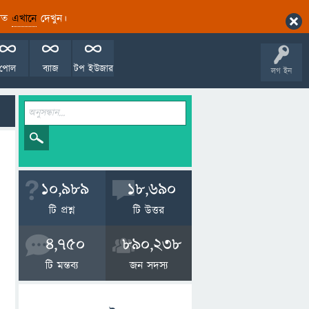
ারিত
এখানে
দেখুন।
পোল
ব্যাজ
টপ ইউজার
লগ ইন
10,989
18,690
টি প্রশ্ন
টি উত্তর
4,750
890,238
টি মন্তব্য
জন সদস্য