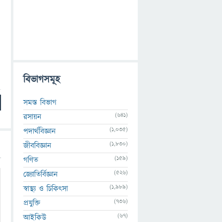
বিভাগসমূহ
সমস্ত বিভাগ
(641)
রসায়ন
(1,035)
পদার্থবিজ্ঞান
(1,830)
জীববিজ্ঞান
(159)
গণিত
(526)
জ্যোতির্বিজ্ঞান
(1,989)
স্বাস্থ্য ও চিকিৎসা
(736)
প্রযুক্তি
(67)
আইকিউ