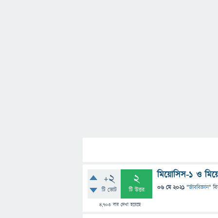
মিয়োসিস-১ ও মিয়োস
+2
2
06 মে 2021
"
জীববিজ্ঞান
" বি
টি ভোট
টি উত্তর
4,703
বার দেখা হয়েছে