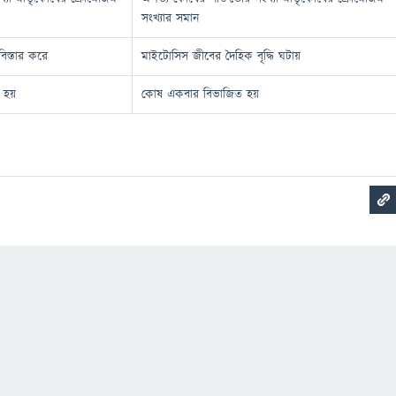
সংখ্যার সমান
িস্তার করে
মাইটোসিস জীবের দৈহিক বৃদ্ধি ঘটায়
 হয়
কোষ একবার বিভাজিত হয়