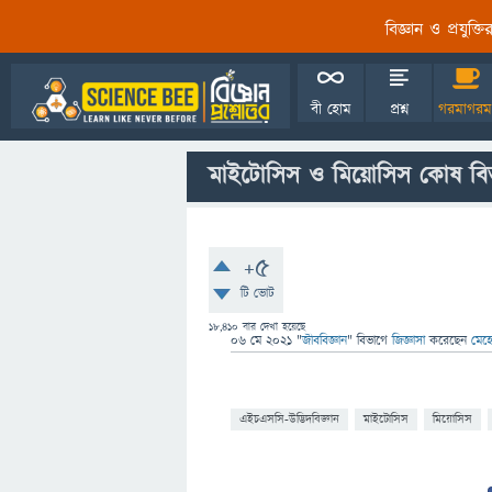
বিজ্ঞান ও প্রযুক্
বী হোম
প্রশ্ন
গরমাগরম
মাইটোসিস ও মিয়োসিস কোষ বিভাজ
+5
টি ভোট
18,410
বার দেখা হয়েছে
06 মে 2021
"
জীববিজ্ঞান
" বিভাগে
জিজ্ঞাসা
করেছেন
মেহে
এইচএসসি-উদ্ভিদবিজ্ঞান
মাইটোসিস
মিয়োসিস