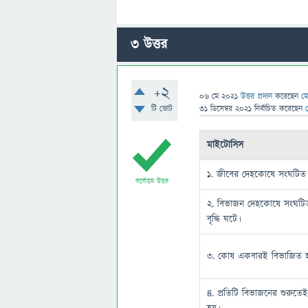
3
উত্তর
+2
06 মে 2021
উত্তর প্রদান
করেছেন
মে
টি ভোট
31 ডিসেম্বর 2021
নির্বাচিত
করেছেন
মাইটোসিস
১. জীবের দেহকোষে সংঘটিত
সর্বোত্তম উত্তর
২. বিভাজন দেহকোষে সংঘটি
বৃদ্ধি ঘটে।
৩. কোষ একবারই বিভাজিত 
৪. প্রতিটি বিভাজনের শুরুতে