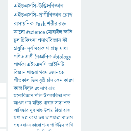
এইচএসসি-উদ্ভিদবিজ্ঞান
এইচএসসি-প্রাণীবিজ্ঞান
রোগ
রাসায়নিক
#ask
শরীর
রক্ত
আলো
#science
মোবাইল
ক্ষতি
চুল
চিকিৎসা
পদার্থবিজ্ঞান
কী
প্রযুক্তি
সূর্য
মহাকাশ
স্বাস্থ্য
মাথা
গণিত
প্রাণী
বৈজ্ঞানিক
#biology
পার্থক্য
এইচএসসি-আইসিটি
বিজ্ঞান
খাওয়া
গরম
#জানতে
শীতকাল
ডিম
বৃষ্টি
চাঁদ
কেন
কারণ
কাজ
বিদ্যুৎ
রং
সাপ
রাত
মনোবিজ্ঞান
শক্তি
উপকারিতা
লাল
আগুন
গাছ
মস্তিষ্ক
খাবার
সাদা
শব্দ
আবিষ্কার
দুধ
মাছ
উপায়
ঠাণ্ডা
হাত
মশা
স্বপ্ন
ব্যাথা
ভয়
তাপমাত্রা
বাতাস
গ্রহ
রসায়ন
কালো
গ্যাস
পা
উদ্ভিদ
পাখি