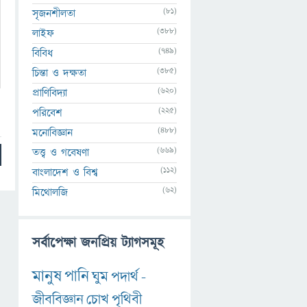
(81)
সৃজনশীলতা
(388)
লাইফ
(749)
বিবিধ
(385)
চিন্তা ও দক্ষতা
(620)
প্রাণিবিদ্যা
(225)
পরিবেশ
(488)
মনোবিজ্ঞান
(669)
তত্ত্ব ও গবেষণা
(112)
বাংলাদেশ ও বিশ্ব
(62)
মিথোলজি
সর্বাপেক্ষা জনপ্রিয় ট্যাগসমূহ
মানুষ
পানি
ঘুম
পদার্থ
-
জীববিজ্ঞান
চোখ
পৃথিবী