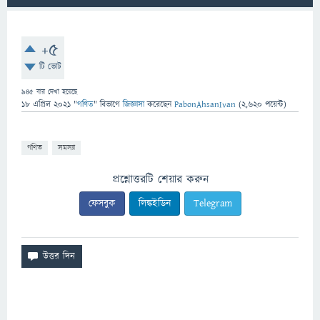
+5
টি ভোট
945
বার দেখা হয়েছে
18 এপ্রিল 2021
"
গণিত
" বিভাগে
জিজ্ঞাসা
করেছেন
PabonAhsanIvan
(
2,620
পয়েন্ট)
গণিত
সমস্যা
প্রশ্নোত্তরটি শেয়ার করুন
ফেসবুক
লিঙ্কইডিন
Telegram