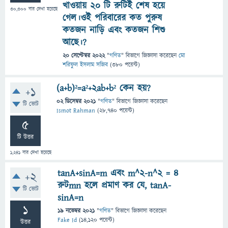
খাওয়ায় 20 টি রুটিই শেষ হয়ে
30,300
বার দেখা হয়েছে
গেল।ওই পরিবারের কত পুরুষ
কতজন নাড়ি এবং কতজন শিশু
আছে।?
20 সেপ্টেম্বর 2022
"
গণিত
" বিভাগে
জিজ্ঞাসা
করেছেন
মো
শরিফুল ইসলাম সজিব
(
380
পয়েন্ট)
(a+b)²=a²+2ab+b² কেন হয়?
+1
02 ডিসেম্বর 2021
"
গণিত
" বিভাগে
জিজ্ঞাসা
করেছেন
টি ভোট
Ismot Rahman
(
28,740
পয়েন্ট)
5
টি উত্তর
1,241
বার দেখা হয়েছে
tanA+sinA=m এবং m^2-n^2 = 4
+2
রুটmn হলে প্রমাণ কর যে, tanA-
টি ভোট
sinA=n
1
19 নভেম্বর 2021
"
গণিত
" বিভাগে
জিজ্ঞাসা
করেছেন
Fake Id
(
14,120
পয়েন্ট)
উত্তর