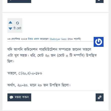
0
টি ভোট
03 সেপ্টেম্বর 2023
উত্তর প্রদান
করেছেন
Shahriyar Sami
(
560
পয়েন্ট)
যদি আপনি কম্বিনেশন পারমিউটেশন সম্পরকে জানেন তাহলে
এটা খুব সহজ। ধরি, মোট 2n জন (মোট n টি দম্পতি) উপস্থিত
ছিল।
তাহলে, C(2n,2)-n=180
অর্থাৎ, 2n=20. মানে ২০ জন উপস্থিত ছিলো।