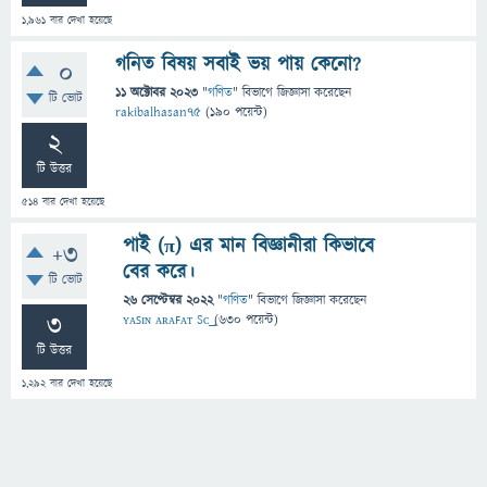
1,961
বার দেখা হয়েছে
গনিত বিষয় সবাই ভয় পায় কেনো?
0
11 অক্টোবর 2023
"
গণিত
" বিভাগে
জিজ্ঞাসা
করেছেন
টি ভোট
rakibalhasan75
(
190
পয়েন্ট)
2
টি উত্তর
514
বার দেখা হয়েছে
পাই (π) এর মান বিজ্ঞানীরা কিভাবে
+3
বের করে।
টি ভোট
26 সেপ্টেম্বর 2022
"
গণিত
" বিভাগে
জিজ্ঞাসা
করেছেন
3
ʏᴀꜱɪɴ ᴀʀᴀꜰᴀᴛ Sᴄ͢͢͢
(
630
পয়েন্ট)
টি উত্তর
1,292
বার দেখা হয়েছে