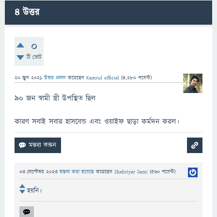
4
উত্তর
0
টি ভোট
20 জুন 2021
উত্তর প্রদান
করেছেন
Kamrul official
(
4,280
পয়েন্ট)
৯০ জন স্বামী স্ত্রী উপস্থিত ছিল
কারণ সবাই সবার হাসবেন্ড এবং ওয়াইফ ছাড়া কর্মদন করল।
03 সেপ্টেম্বর 2023
মন্তব্য করা হয়েছে
করেছেন
Shahriyar Sami
(
560
পয়েন্ট)
হয়নি।