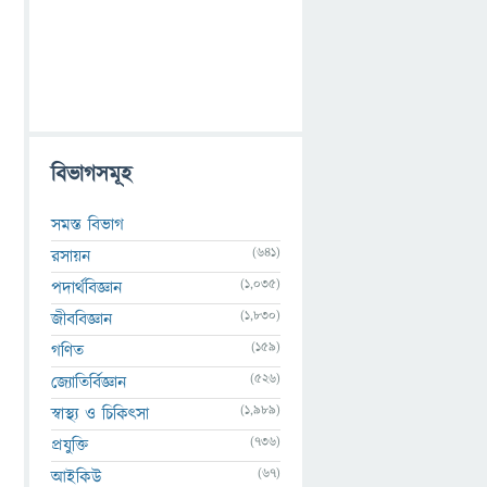
বিভাগসমূহ
সমস্ত বিভাগ
(641)
রসায়ন
(1,035)
পদার্থবিজ্ঞান
(1,830)
জীববিজ্ঞান
(159)
গণিত
(526)
জ্যোতির্বিজ্ঞান
(1,989)
স্বাস্থ্য ও চিকিৎসা
(736)
প্রযুক্তি
(67)
আইকিউ