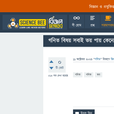
বিজ্ঞান ও প্রযুক্
বী হোম
প্রশ্ন
গরমাগরম
গনিত বিষয় সবাই ভয় পায় কেন
11 অক্টোবর 2023
"
গণিত
" বিভাগে
জি
0
টি ভোট
গনিত
গণিত
ভয়
513
বার দেখা হয়েছে