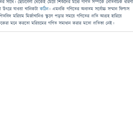
ির সাথে। ছোটবেলা থেকেই মেয়ে শিশুদের মধ্যে গণিত সম্পর্কে নেতিবাচক ধারণ
তা উৎরে যাওয়া খানিকটা
কঠিন
। এমনকি গণিতের অন্যতম সর্বোচ্চ সম্মান ফিল্ডস
িতবিদ মরিয়ম মির্জাখানিও স্কুলে পড়ার সময়ে গণিতের প্রতি আগ্রহ হারিয়ে
্ষকেরা মনে করতো মরিয়মের গণিত সমাধান করার মতো প্রতিভা নেই।