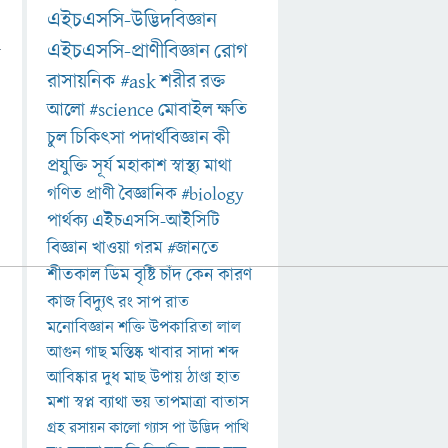
এইচএসসি-উদ্ভিদবিজ্ঞান
এইচএসসি-প্রাণীবিজ্ঞান
রোগ
ে
রাসায়নিক
#ask
শরীর
রক্ত
আলো
#science
মোবাইল
ক্ষতি
চুল
চিকিৎসা
পদার্থবিজ্ঞান
কী
প্রযুক্তি
সূর্য
মহাকাশ
স্বাস্থ্য
মাথা
গণিত
প্রাণী
বৈজ্ঞানিক
#biology
পার্থক্য
এইচএসসি-আইসিটি
বিজ্ঞান
খাওয়া
গরম
#জানতে
শীতকাল
ডিম
বৃষ্টি
চাঁদ
কেন
কারণ
কাজ
বিদ্যুৎ
রং
সাপ
রাত
মনোবিজ্ঞান
শক্তি
উপকারিতা
লাল
আগুন
গাছ
মস্তিষ্ক
খাবার
সাদা
শব্দ
আবিষ্কার
দুধ
মাছ
উপায়
ঠাণ্ডা
হাত
মশা
স্বপ্ন
ব্যাথা
ভয়
তাপমাত্রা
বাতাস
গ্রহ
রসায়ন
কালো
গ্যাস
পা
উদ্ভিদ
পাখি