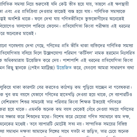
াণিতিক সমস্যা নিয়ে শুরুতেই যদি কেউ ভীত হয়ে যায়, তাহলে এই ক্ষণস্থায়ী
া এবং এর প্রতিক্রিয়া দেওয়ার কাজেই ব্যস্ত হয়ে যায়। গাণিতিক সমস্যাকে
ল্পই অবশিষ্ট থাকে। ফলে দেখা যায় গণিতভীতিতে ভুক্তভোগীদের অনেকেই
বিয়োগেও তালগোল পাকিয়ে ফেলেন। প্রতিযোগিতা কিংবা পরীক্ষায় এই ধরনের
 করে অনেকের মাঝেই।
ানো গবেষণায় দেখা গেছে, গণিতের প্রতি ভীতি থাকা ব্যক্তিদের গাণিতিক সমস্যা
্রতিযোগিতায় বসিয়ে দিলে উল্লেখযোগ্য পরিমাণ ‘কর্টিসল’ নামক হরমোন নিঃসরিত
ধিকমাত্রায় উত্তেজিত করে দেয়। পাশাপাশি এই ধরনের প্রতিযোগিতা কিংবা
ন কিছু স্থানকে (পেইন ম্যাট্রিক্স)
উত্তেজিত
করে, যেগুলো আমরা সাধারণত ব্যথা
ুকিয়ে থাকা কারণটা বের করতেও কাঠখড় কম পুড়িয়ে যাচ্ছেন না গবেষকরা।
কে খুব কম বয়সে যেভাবে গণিতের হাতেখড়ি দেওয়া হয়ে থাকে, সে ব্যাপারটিও
বেশিরভাগ শিশুর সামনেই তার পরিবার কিংবা শিক্ষক উভয়েই গণিতকে
পন করা হয়ে থাকে। এমনকি অনেক কম বয়স থেকেই বেঁধে দেওয়া সময়ে গণিতের
 সঞ্চার করে শিশুদের মধ্যে। বিশেষ করে মেয়েরা গণিত সমাধানে কম দক্ষ,
েকের মধ্যেই। তবে ব্যাপারটি মোটেই সত্য নয়। সাম্প্রতিক সময়ের বিভিন্ন
্যা সমাধান দক্ষতা আমাদের লিঙ্গের সাথে যতটা না জড়িত, তার চেয়ে অনেক