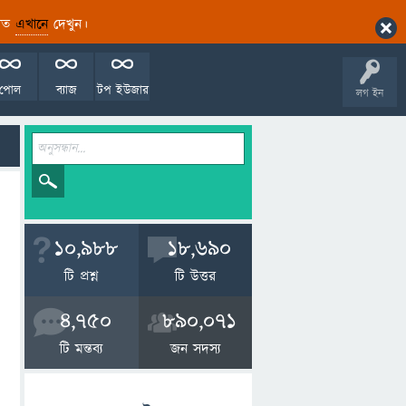
ারিত
এখানে
দেখুন।
পোল
ব্যাজ
টপ ইউজার
লগ ইন
10,988
18,690
টি প্রশ্ন
টি উত্তর
4,750
890,071
টি মন্তব্য
জন সদস্য