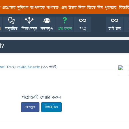
তির প্রশ্নোত্তর দুনিয়ায় আপনাকে স্বাগতম! প্রশ্ন-উত্তর দিয়ে জিতে নিন পুরস্কার, বিস্ত
!
অনুত্তরিত
বিভাগসমূহ
সদস্যবৃন্দ
প্রশ্ন করুন
FAQ
চ্যাট রুম
ো?
জ্ঞাসা
করেছেন
rakibalhasan75
(
190
পয়েন্ট)
প্রশ্নোত্তরটি শেয়ার করুন
ফেসবুক
লিঙ্কইডিন