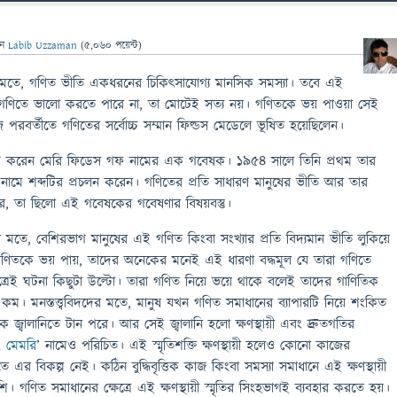
েন
Labib Uzzaman
(
5,060
পয়েন্ট)
র মতে, গণিত ভীতি একধরনের চিকিৎসাযোগ্য মানসিক সমস্যা। তবে এই
ি যে গণিতে ভালো করতে পারে না, তা মোটেই সত্য নয়। গণিতকে ভয় পাওয়া সেই
জ পরবর্তীতে গণিতের সর্বোচ্চ সম্মান ফিল্ডস মেডেলে ভূষিত হয়েছিলেন।
রু করেন মেরি ফিডেস গফ নামের এক গবেষক। ১৯৫৪ সালে তিনি প্রথম তার
 নামে শব্দটির প্রচলন করেন। গণিতের প্রতি সাধারণ মানুষের ভীতি আর তার
রে, তা ছিলো এই গবেষকের গবেষণার বিষয়বস্তু।
দের মতে, বেশিরভাগ মানুষের এই গণিত কিংবা সংখ্যার প্রতি বিদ্যমান ভীতি লুকিয়ে
া গণিতকে ভয় পায়, তাদের অনেকের মনেই এই ধারণা বদ্ধমূল যে তারা গণিতে
ষেত্রেই ঘটনা কিছুটা উল্টো। তারা গণিত নিয়ে ভয়ে থাকে বলেই তাদের গাণিতিক
 কম। মনস্তত্ত্ববিদদের মতে, মানুষ যখন গণিত সমাধানের ব্যাপারটি নিয়ে শংকিত
তিক জ্বালানিতে টান পরে। আর সেই জ্বালানি হলো ক্ষণস্থায়ী এবং দ্রুতগতির
িং মেমরি
’ নামেও পরিচিত। এই স্মৃতিশক্তি ক্ষণস্থায়ী হলেও কোনো কাজের
ে এর বিকল্প নেই। কঠিন বুদ্ধিবৃত্তিক কাজ কিংবা সমস্যা সমাধানে এই ক্ষণস্থায়ী
শি। গণিত সমাধানের ক্ষেত্রে এই ক্ষণস্থায়ী স্মৃতির সিংহভাগই ব্যবহার করতে হয়।