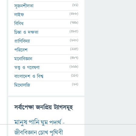
(81)
সৃজনশীলতা
(388)
লাইফ
(749)
বিবিধ
(385)
চিন্তা ও দক্ষতা
(620)
প্রাণিবিদ্যা
(225)
পরিবেশ
(487)
মনোবিজ্ঞান
(669)
তত্ত্ব ও গবেষণা
(112)
বাংলাদেশ ও বিশ্ব
(62)
মিথোলজি
সর্বাপেক্ষা জনপ্রিয় ট্যাগসমূহ
মানুষ
পানি
ঘুম
পদার্থ
-
জীববিজ্ঞান
চোখ
পৃথিবী