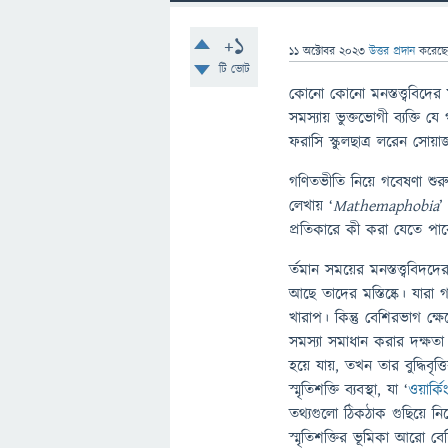
+1
11 অক্টোবর 2023
উত্তর প্রদান
করেছ
টি ভোট
কোনো কোনো মনস্তত্ত্ববিদে
সমস্যায় ভুক্তভোগী ব্যক্ত
ফরাসি স্কুলছাত্র লরেন সোয়া
গণিতভীতি নিয়ে গবেষণা শু
লেখায় ‘
Mathemaphobia
’
প্রতিকারে কী করা যেতে পা
র্তমান সময়ের মনস্তত্ত্ববিদ
আছে তাদের মস্তিষ্কে। যার
খারাপ। কিন্তু বেশিরভাগ ক্
সমস্যা সমাধান করার দক্ষতা
হয়ে যায়, তখন তার বুদ্ধিবৃত্
স্মৃতিশক্তি ব্যবস্থা, যা ‘
ওয়ার্ক
তথ্যগুলো ঠিকঠাক গুছিয়ে নিত
স্মৃতিশক্তির ভূমিকা আরো বে