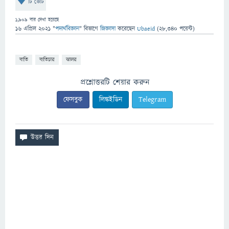
টি ভোট
1,909
বার দেখা হয়েছে
16 এপ্রিল 2021
"
পদার্থবিজ্ঞান
" বিভাগে
জিজ্ঞাসা
করেছেন
Ubaeid
(
28,340
পয়েন্ট)
বাতি
ব্যতিচার
ঝালর
প্রশ্নোত্তরটি শেয়ার করুন
ফেসবুক
লিঙ্কইডিন
Telegram