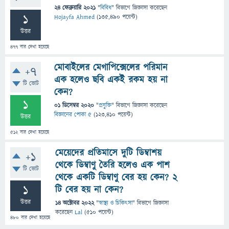
24 ফেব্রুয়ারি 2021
"
বিবিধ
" বিভাগে
জিজ্ঞাসা
করেছেন
1
Hojayfa Ahmed
(
135,490
পয়েন্ট)
উত্তর
477
বার দেখা হয়েছে
মোবাইলের মেগাপিক্সেলের পরিমান
+7
এক হলেও ছবি একই রকম হয় না
টি ভোট
কেন?
1
01 ডিসেম্বর 2020
"
প্রযুক্তি
" বিভাগে
জিজ্ঞাসা
করেছেন
বিজ্ঞানের পোকা ৫
(
123,410
পয়েন্ট)
উত্তর
512
বার দেখা হয়েছে
মেয়েদের প্রতিমাসে দুটি ডিম্বাশয়
+1
থেকে ডিম্বাণু তৈরি হলেও এক পাশ
টি ভোট
থেকে একটি ডিম্বাণু বের হয় কেন? ২
1
টি বের হয় না কেন?
উত্তর
14 অক্টোবর 2022
"
স্বাস্থ্য ও চিকিৎসা
" বিভাগে
জিজ্ঞাসা
করেছেন
Lal
(
510
পয়েন্ট)
480
বার দেখা হয়েছে