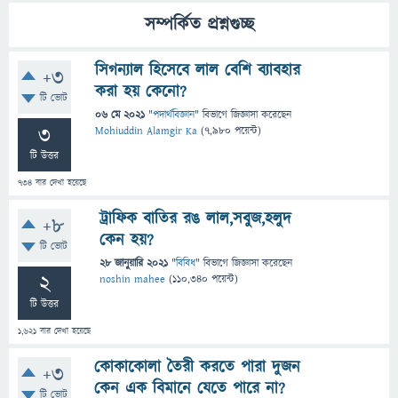
সম্পর্কিত প্রশ্নগুচ্ছ
সিগন্যাল হিসেবে লাল বেশি ব্যাবহার
+3
করা হয় কেনো?
টি ভোট
06 মে 2021
"
পদার্থবিজ্ঞান
" বিভাগে
জিজ্ঞাসা
করেছেন
3
Mohiuddin Alamgir Ka
(
7,980
পয়েন্ট)
টি উত্তর
734
বার দেখা হয়েছে
ট্রাফিক বাতির রঙ লাল,সবুজ,হলুদ
+8
কেন হয়?
টি ভোট
28 জানুয়ারি 2021
"
বিবিধ
" বিভাগে
জিজ্ঞাসা
করেছেন
2
noshin mahee
(
110,340
পয়েন্ট)
টি উত্তর
1,621
বার দেখা হয়েছে
কোকাকোলা তৈরী করতে পারা দুজন
+3
কেন এক বিমানে যেতে পারে না?
টি ভোট